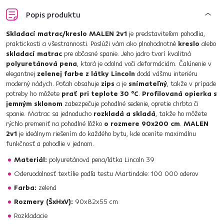
Popis produktu
Skladací matrac/kreslo MALEN 2v1
je predstaviteľom pohodlia,
praktickosti a všestrannosti. Poslúži vám ako plnohodnotné
kreslo
alebo
skladací matrac
pre občasné spanie. Jeho jadro tvorí kvalitná
polyuretánová pena
, ktorá je odolná voči deformáciám. Čalúnenie v
elegantnej
zelenej farbe z látky Lincoln
dodá vášmu interiéru
moderný nádych. Poťah obsahuje
zips
a je
snímateľný
, takže v prípade
potreby ho môžete
prať pri teplote 30 °C
.
Profilovaná opierka s
jemným sklonom
zabezpečuje pohodlné sedenie, opretie chrbta či
spanie. Matrac sa jednoducho
rozkladá a skladá
, takže ho môžete
rýchlo premeniť na pohodlné lôžko
o rozmere 90x200 cm
.
MALEN
2v1
je ideálnym riešením do každého bytu, kde oceníte maximálnu
funkčnosť a pohodlie v jednom.
Materiál:
polyuretánová pena/látka Lincoln 39
Oderuodolnosť textílie podľa testu Martindale: 100 000 oderov
Farba:
zelená
Rozmery (ŠxHxV):
90x82x55 cm
Rozkladacie