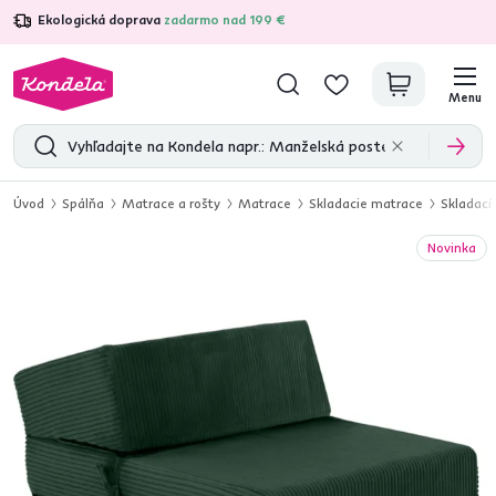
Ekologická doprava
zadarmo nad 199 €
4,7
31 157
overených produktových recenzií
Menu
Úvod
Spálňa
Matrace a rošty
Matrace
Skladacie matrace
Skladací
Novinka