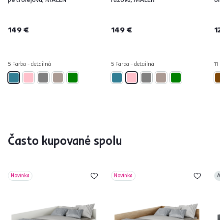
149 €
149 €
1
5 Farba - detailná
5 Farba - detailná
11
Často kupované spolu
Novinka
Novinka
A