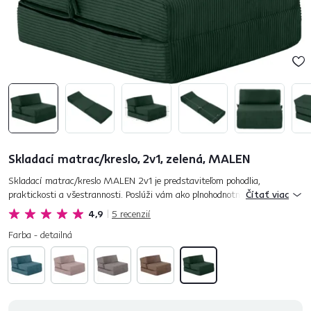
Skladací matrac/kreslo, 2v1, zelená, MALEN
Skladací matrac/kreslo MALEN 2v1 je predstaviteľom pohodlia,
praktickosti a všestrannosti. Poslúži vám ako plnohodnotné kreslo alebo
Čítať viac
skladací matrac pre občasné spanie. Jeho jadro tvorí kvalitná...
4,9
5
recenzií
Farba - detailná