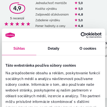
Jednoduchosť montáže
5,0
4,9
Kvalita výrobku
5,0
Zodpovedá očakávaniam
4,8
5
recenzií
Zabalenie výrobku
5,0
Pomer hodnoty a ceny
4,8
Lenka L.
Stanislava S
hviezdičiek
5
L
S
7.1.2026, Kostolné
22.4.2026, Mich
Súhlas
Detaily
O cookies
Kračany, Slovensko
Slovensko
Recenzia pre rovnaký mod
Pohodlné ale objednávali sme ho ako
prevedení
.
kreslo pre psa takze to vyhovuje.
Táto webstránka používa súbory cookies
Recenzia pre rovnaký model, avšak v inom
Na prispôsobenie obsahu a reklám, poskytovanie funkcií
prevedení
.
sociálnych médií a analýzu návštevnosti používame
súbory cookie. Informácie o tom, ako používate naše
Overený
Užitočné
webové stránky, poskytujeme aj našim partnerom v
nákup
(0x)
Overený nákup
oblasti sociálnych médií, inzercie a analýzy. Títo partneri
môžu príslušné informácie skombinovať s ďalšími