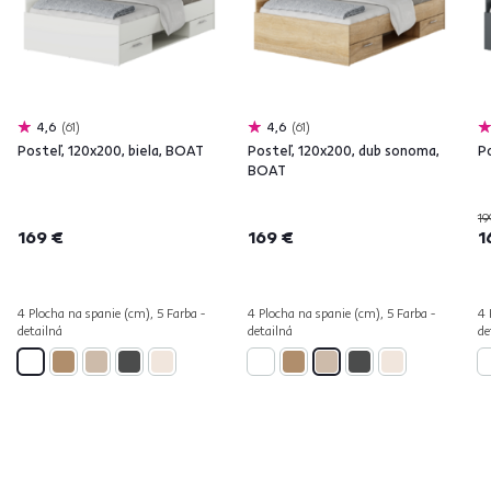
4,6
61
4,6
61
Posteľ, 120x200, biela, BOAT
Posteľ, 120x200, dub sonoma,
P
BOAT
19
169 €
169 €
1
4 Plocha na spanie (cm), 5 Farba -
4 Plocha na spanie (cm), 5 Farba -
4 
detailná
detailná
de