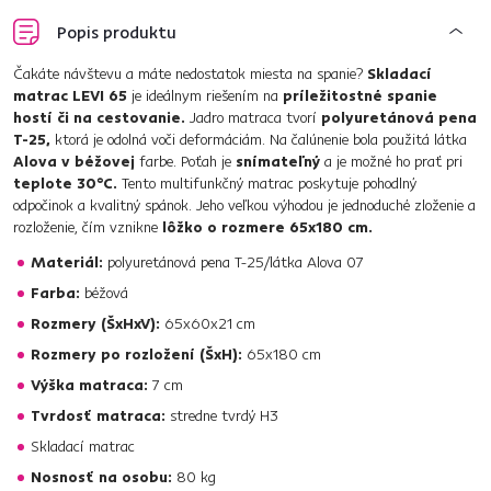
Popis produktu
Čakáte návštevu a máte nedostatok miesta na spanie?
Skladací
matrac LEVI 65
je ideálnym riešením na
príležitostné spanie
hostí či na cestovanie.
Jadro matraca tvorí
polyuretánová pena
T-25,
ktorá je odolná voči deformáciám. Na čalúnenie bola použitá látka
Alova v béžovej
farbe. Poťah je
snímateľný
a je možné ho prať pri
teplote 30°C.
Tento multifunkčný matrac poskytuje pohodlný
odpočinok a kvalitný spánok. Jeho veľkou výhodou je jednoduché zloženie a
rozloženie, čím vznikne
lôžko o rozmere 65x180 cm.
Materiál:
polyuretánová pena T-25/látka Alova 07
Farba:
béžová
Rozmery (ŠxHxV):
65x60x21 cm
Rozmery po rozložení (ŠxH):
65x180 cm
Výška matraca:
7 cm
Tvrdosť matraca:
stredne tvrdý H3
Skladací matrac
Nosnosť na osobu:
80 kg