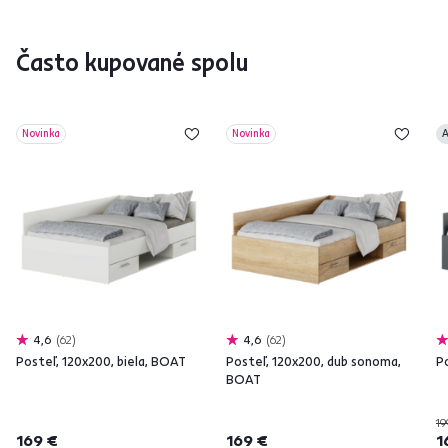
Často kupované spolu
Novinka
Novinka
A
4,6
62
4,6
62
Posteľ, 120x200, biela, BOAT
Posteľ, 120x200, dub sonoma,
P
BOAT
19
169 €
169 €
1