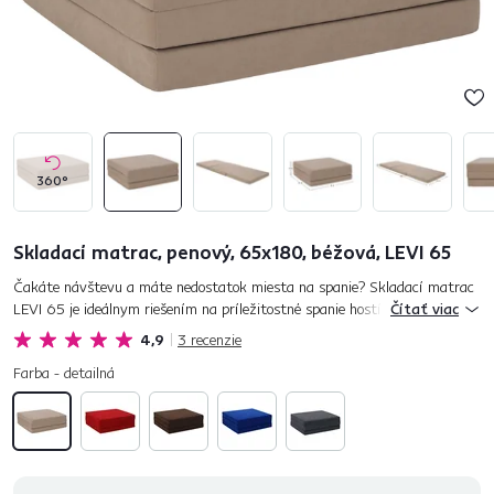
360°
Skladací matrac, penový, 65x180, béžová, LEVI 65
Čakáte návštevu a máte nedostatok miesta na spanie? Skladací matrac
LEVI 65 je ideálnym riešením na príležitostné spanie hostí či na
Čítať viac
cestovanie. Jadro matraca tvorí polyuretánová pena T-25, ktorá j...
4,9
3
recenzie
Farba - detailná