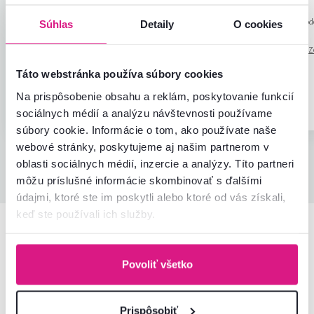
Recenzia pre rovnaký mod
Súhlas
Detaily
O cookies
prevedení
.
Automaticky preložené.
Z
(maďarčina)
Táto webstránka používa súbory cookies
Na prispôsobenie obsahu a reklám, poskytovanie funkcií
Overený
Užitočné
Overený
nákup
(0x)
nákup
sociálnych médií a analýzu návštevnosti používame
súbory cookie. Informácie o tom, ako používate naše
webové stránky, poskytujeme aj našim partnerom v
oblasti sociálnych médií, inzercie a analýzy. Títo partneri
Všetky recenzie
môžu príslušné informácie skombinovať s ďalšími
údajmi, ktoré ste im poskytli alebo ktoré od vás získali,
keď ste používali ich služby.
Podobné produkty
Povoliť všetko
Posledné kusy
Prispôsobiť