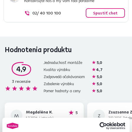
Kontaktujte nás a my vám radi poradíme
02/ 40 100 100
Spustiť chat
Hodnotenia produktu
Jednoduchosť montáže
5,0
4,9
Kvalita výrobku
4,7
Zodpovedá očakávaniam
5,0
3
recenzie
Zabalenie výrobku
5,0
Pomer hodnoty a ceny
5,0
Magdaléna K.
Zsuzsanna Z
hviezdičiek
5
M
Z
1.7.2026, Liptovský
7.12.2025, Tatab
Mikuláš, Slovensko
Maďarsko
Tovar splnil svoj účel, som spokojná.
Pohodlné, ľahké