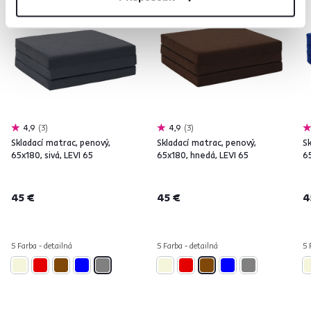
4,9
3
4,9
3
Skladací matrac, penový,
Skladací matrac, penový,
Sk
65x180, sivá, LEVI 65
65x180, hnedá, LEVI 65
6
45 €
45 €
4
5 Farba - detailná
5 Farba - detailná
5 