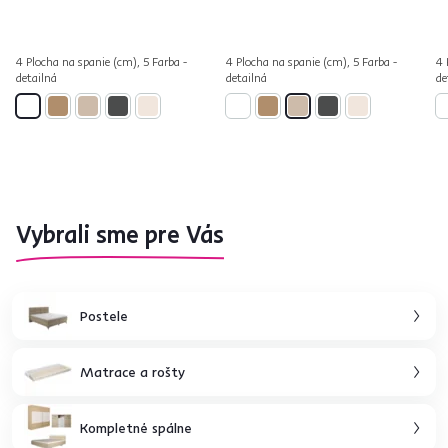
4 Plocha na spanie (cm), 5 Farba -
4 Plocha na spanie (cm), 5 Farba -
4 
detailná
detailná
de
Vybrali sme pre Vás
Postele
Matrace a rošty
Kompletné spálne