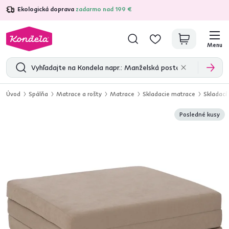
Ekologická doprava
zadarmo nad 199 €
4,7
31 333
overených produktových recenzií
Menu
Úvod
Spálňa
Matrace a rošty
Matrace
Skladacie matrace
Skladací
Posledné kusy