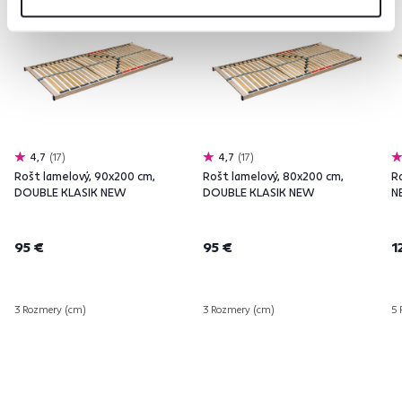
4,7
17
4,7
17
Rošt lamelový, 90x200 cm,
Rošt lamelový, 80x200 cm,
R
DOUBLE KLASIK NEW
DOUBLE KLASIK NEW
N
95 €
95 €
1
3 Rozmery (cm)
3 Rozmery (cm)
5 