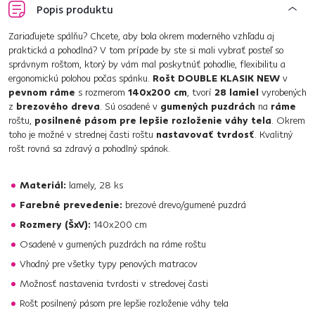
Popis produktu
Zariaďujete spálňu? Chcete, aby bola okrem moderného vzhľadu aj
praktická a pohodlná? V tom prípade by ste si mali vybrať posteľ so
správnym roštom, ktorý by vám mal poskytnúť pohodlie, flexibilitu a
ergonomickú polohou počas spánku.
Rošt DOUBLE KLASIK NEW
v
pevnom ráme
s rozmerom
140x200 cm
, tvorí
28 lamiel
vyrobených
z
brezového dreva
. Sú osadené v
gumených puzdrách
na
ráme
roštu,
posilnené pásom pre lepšie rozloženie váhy tela
. Okrem
toho je možné v strednej časti roštu
nastavovať tvrdosť
. Kvalitný
rošt rovná sa zdravý a pohodlný spánok.
Materiál:
lamely, 28 ks
Farebné prevedenie:
brezové drevo/gumené puzdrá
Rozmery (ŠxV):
140x200 cm
Osadené v gumených puzdrách na ráme roštu
Vhodný pre všetky typy penových matracov
Možnosť nastavenia tvrdosti v stredovej časti
Rošt posilnený pásom pre lepšie rozloženie váhy tela