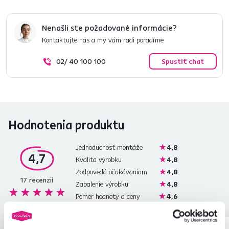
Nenašli ste požadované informácie?
Kontaktujte nás a my vám radi poradíme
02/ 40 100 100
Spustiť chat
Hodnotenia produktu
Jednoduchosť montáže
4,8
4,7
Kvalita výrobku
4,8
Zodpovedá očakávaniam
4,8
17
recenzií
Zabalenie výrobku
4,8
Pomer hodnoty a ceny
4,6