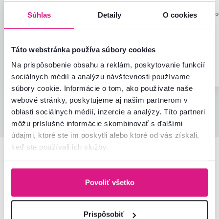
Anonym
Ida L.
hviezdičiek
5
A
I
3.3.2026, Naháč,
29.4.2026, tlmac
Súhlas
Detaily
O cookies
Slovensko
Slovensko
Rošt je v poriadku.
Táto webstránka používa súbory cookies
Overený
Užitočné
Na prispôsobenie obsahu a reklám, poskytovanie funkcií
nákup
(0x)
Overený nákup
sociálnych médií a analýzu návštevnosti používame
súbory cookie. Informácie o tom, ako používate naše
webové stránky, poskytujeme aj našim partnerom v
oblasti sociálnych médií, inzercie a analýzy. Títo partneri
Všetky recenzie
môžu príslušné informácie skombinovať s ďalšími
údajmi, ktoré ste im poskytli alebo ktoré od vás získali,
keď ste používali ich služby.
Podobné produkty
Povoliť všetko
Prispôsobiť