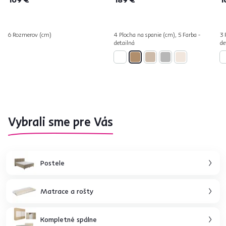
6 Rozmerov (cm)
4 Plocha na spanie (cm), 5 Farba -
3 
detailná
de
Vybrali sme pre Vás
Postele
Matrace a rošty
Kompletné spálne