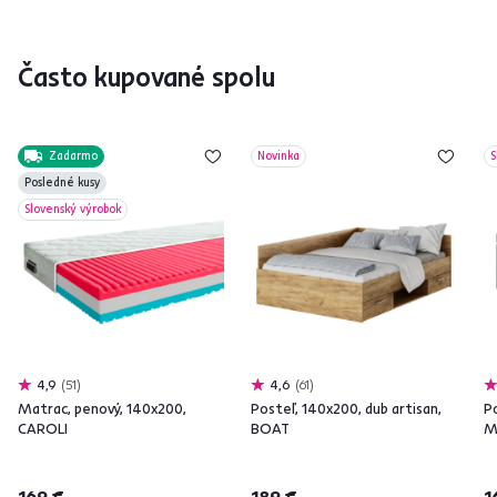
Často kupované spolu
Zadarmo
Novinka
S
Posledné kusy
Slovenský výrobok
4,9
51
4,6
61
Matrac, penový, 140x200,
Posteľ, 140x200, dub artisan,
Po
CAROLI
BOAT
M
169 €
189 €
1