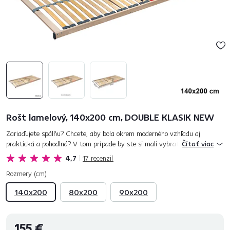
Rošt lamelový, 140x200 cm, DOUBLE KLASIK NEW
Zariaďujete spálňu? Chcete, aby bola okrem moderného vzhľadu aj
praktická a pohodlná? V tom prípade by ste si mali vybrať posteľ so
Čítať viac
správnym roštom, ktorý by vám mal poskytnúť pohodlie, flexibili...
4,7
17
recenzií
Rozmery (cm)
140x200
80x200
90x200
155 €