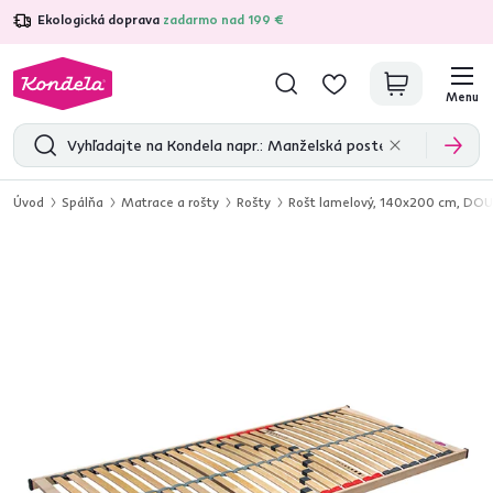
Ekologická doprava
zadarmo nad 199 €
4,7
31 285
overených produktových recenzií
Menu
Úvod
Spálňa
Matrace a rošty
Rošty
Rošt lamelový, 140x200 cm, DO