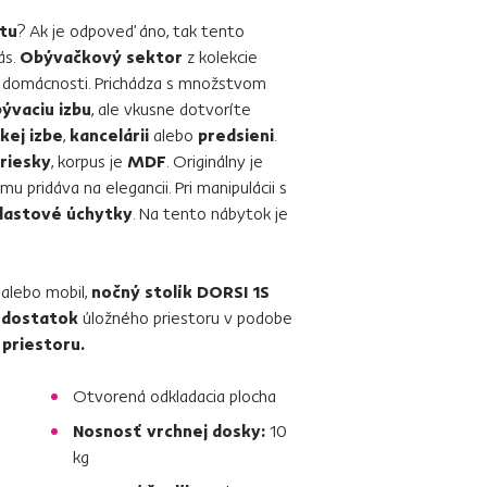
itu
? Ak je odpoveď áno, tak tento
ás.
Obývačkový sektor
z kolekcie
j domácnosti. Prichádza s množstvom
ývaciu izbu
, ale vkusne dotvoríte
kej izbe
,
kancelárii
alebo
predsieni
.
riesky
, korpus je
MDF
. Originálny je
 mu pridáva na elegancii. Pri manipulácii s
plastové úchytky
. Na tento nábytok je
 alebo mobil,
nočný stolík DORSI 1S
e
dostatok
úložného priestoru v podobe
priestoru.
Otvorená odkladacia plocha
Nosnosť vrchnej dosky:
10
kg