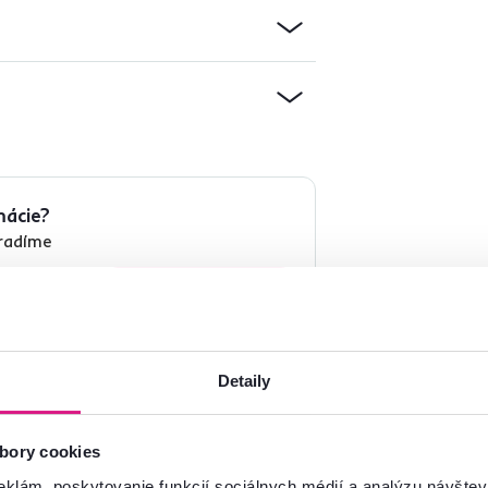
mácie?
oradíme
Spustiť chat
Detaily
bory cookies
eklám, poskytovanie funkcií sociálnych médií a analýzu návšte