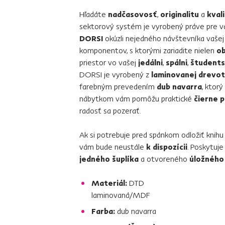
Hľadáte
nadčasovosť
,
originalitu
a
kval
sektorový systém je vyrobený práve pre v
DORSI
okúzli nejedného návštevníka vaše
komponentov, s ktorými zariadite nielen
ob
priestor vo vašej
jedálni
,
spálni
,
študents
DORSI je vyrobený z
laminovanej drevot
farebným prevedením
dub navarra
, ktorý
nábytkom vám pomôžu praktické
čierne 
radosť sa pozerať.
Ak si potrebuje pred spánkom odložiť knihu
vám bude neustále
k dispozícii
. Poskytuj
jedného šuplíka
a otvoreného
úložného 
Materiál:
DTD
laminovaná/MDF
Farba:
dub navarra