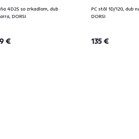
iňa 4D2S so zrkadlom, dub
PC stôl 1D/120, dub n
arra, DORSI
DORSI
9 €
135 €