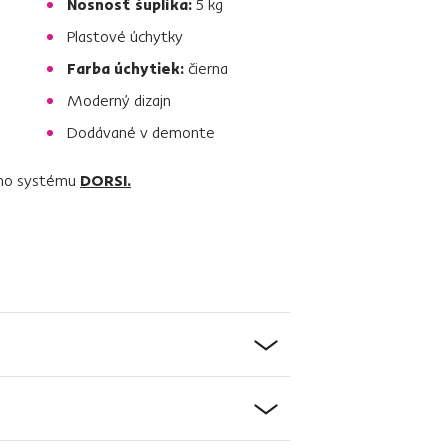
Nosnosť šuplíka:
5 kg
Plastové úchytky
Farba úchytiek:
čierna
Moderný dizajn
Dodávané v demonte
ieho systému
DORSI.