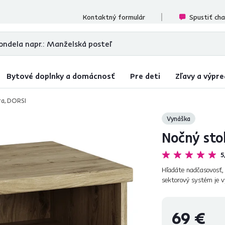
ecenzií
Kontaktný formulár
Spustiť ch
Bytové doplnky a domácnosť
Pre deti
Zľavy a výpre
ra, DORSI
Vynáška
Nočný stol
5
Hľadáte nadčasovosť, 
sektorový systém je v
DORSI okúzli nejedné
69 €