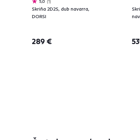
5,0
1
Skriňa 2D2S, dub navarra,
Skr
DORSI
nav
289 €
53