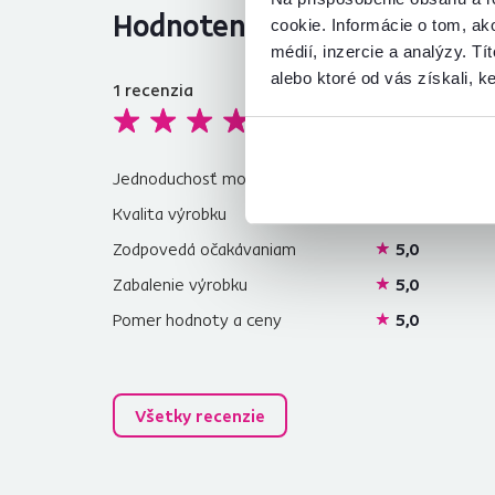
Hodnotenia produktu
cookie. Informácie o tom, ak
médií, inzercie a analýzy. Tí
alebo ktoré od vás získali, ke
1
recenzia
5,0
Jednoduchosť montáže
5,0
Kvalita výrobku
5,0
Zodpovedá očakávaniam
5,0
Zabalenie výrobku
5,0
Pomer hodnoty a ceny
5,0
Všetky recenzie