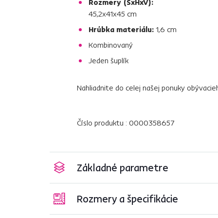
Rozmery (ŠxHxV):
45,2x41x45 cm
Hrúbka materiálu:
1,6 cm
Kombinovaný
Jeden šuplík
Nahliadnite do celej našej ponuky obývac
Číslo produktu : 0000358657
Základné parametre
Rozmery a špecifikácie