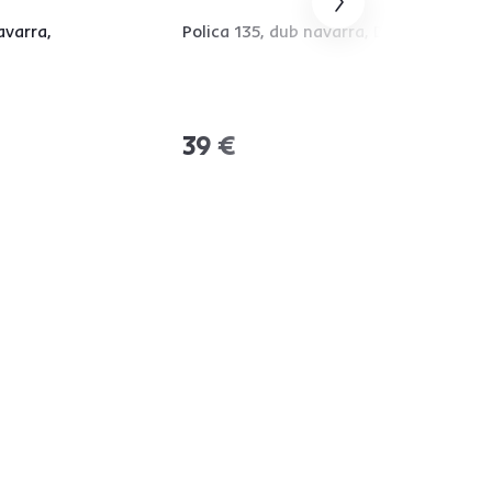
avarra,
Polica 135, dub navarra, DORSI
39 €