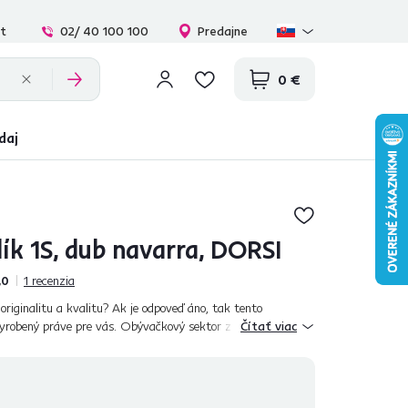
at
02/ 40 100 100
Predajne
0 €
daj
ík 1S, dub navarra, DORSI
,0
1
recenzia
originalitu a kvalitu? Ak je odpoveď áno, tak tento
yrobený práve pre vás. Obývačkový sektor z kolekcie
Čítať viac
ho návštevníka vašej domácnost...