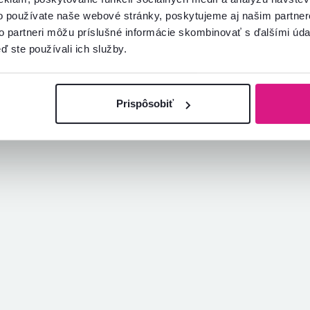
o používate naše webové stránky, poskytujeme aj našim partner
Andrej V.
hviezdičiek
5
to partneri môžu príslušné informácie skombinovať s ďalšími údaj
A
31.5.2023, Rohožník,
ď ste používali ich služby.
Slovensko
Overený nákup
Prispôsobiť