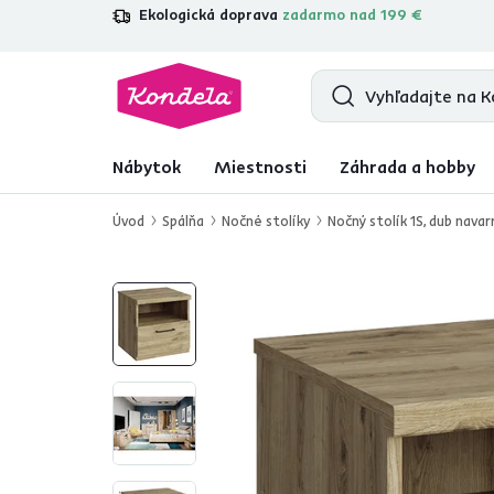
Ekologická doprava
zadarmo nad 199 €
4,7
31 285
overených produktových r
Nábytok
Miestnosti
Záhrada a hobby
Úvod
Spálňa
Nočné stolíky
Nočný stolík 1S, dub navar