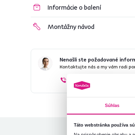
Informácie o balení
Montážny návod
Nenašli ste požadované infor
Kontaktujte nás a my vám radi p
02/ 40 100 100
Súhlas
Táto webstránka používa sú
Na prispôsobenie obsahu a r