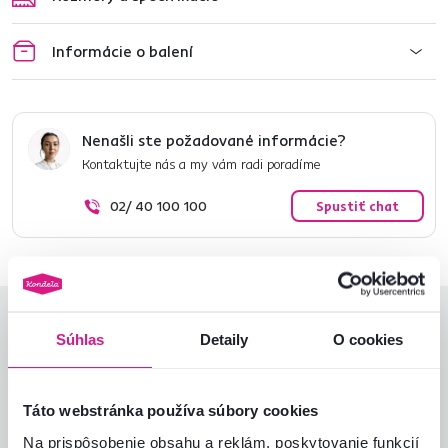
Informácie o balení
Nenašli ste požadované informácie?
Kontaktujte nás a my vám radi poradíme
02/ 40 100 100
Spustiť chat
Hodnotenia produktu
Súhlas
Detaily
O cookies
Jednoduchosť montáže
4,8
4,8
Kvalita výrobku
4,7
Táto webstránka používa súbory cookies
Zodpovedá očakávaniam
4,7
36
recenzií
Na prispôsobenie obsahu a reklám, poskytovanie funkcií
Zabalenie výrobku
4,9