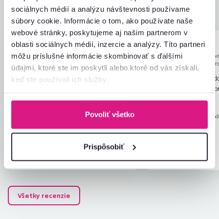
sociálnych médií a analýzu návštevnosti používame
Pomer hodnoty a ceny
4,8
súbory cookie. Informácie o tom, ako používate naše
webové stránky, poskytujeme aj našim partnerom v
oblasti sociálnych médií, inzercie a analýzy. Títo partneri
Božena K.
Pavel B.
hviezdičiek
5
B
P
môžu príslušné informácie skombinovať s ďalšími
8.11.2025, Vrútky,
28.11.2024, Slov
Slovensko
Kľačany, Sloven
údajmi, ktoré ste im poskytli alebo ktoré od vás získali,
Postel je veľmi pekná som spokojná s
Kuriér volal deň pred 
keď ste používali ich služby.
nou
príde a presne vtedy pr
tom smere sa nemám n
Čítať viac
Recenzia pre rovnaký model, avšak v inom
Samotné skladanie post
Povoliť všetko
prevedení
.
Recenzia pre rovnaký mod
inom a to som už zložil
prevedení
.
vrátane nábytku. Napri
zatváraní posteľ zachy
Prispôsobiť
Overený
Užitočné
Overený
nákup
(0x)
nákup
Všetky recenzie