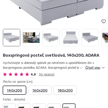
Boxspringová posteľ, svetlosivá, 140x200, ADARA
Vychutnajte si dokonalý spánok po náročnom a uponáhľanom dni s
boxspringovou posteľou ADARA. Boxspringová posteľ je charakteristická
Čítať viac
svojím vyšším spaním, čo uľahčuje vstávanie a líhanie do postele....
4,8
36
recenzií
Plocha na spanie (cm)
140x200
160x200
180x200
Farba - detailná