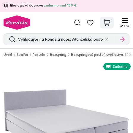
Ekologická doprava
zadarmo nad 199 €
4,7
31 375
overených produktových recenzií
Menu
Úvod
Spálňa
Postele
Boxspring
Boxspringová posteľ, svetlosivá, 14
Zadarmo