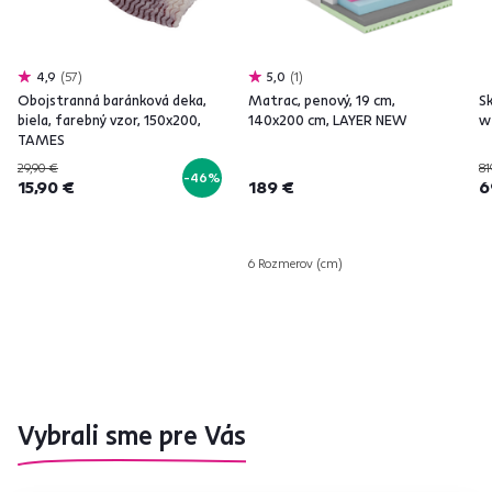
4,9
57
5,0
1
Obojstranná baránková deka,
Matrac, penový, 19 cm,
Sk
biela, farebný vzor, 150x200,
140x200 cm, LAYER NEW
w
TAMES
29,90 €
81
-46%
15,90 €
189 €
6
6 Rozmerov (cm)
Vybrali sme pre Vás