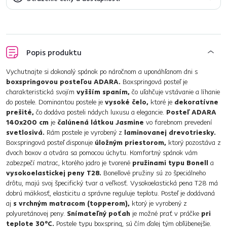
Popis produktu
Vychutnajte si dokonalý spánok po náročnom a uponáhľanom dni s
boxspringovou posteľou ADARA.
Boxspringová posteľ je
charakteristická svojím
vyšším spaním,
čo uľahčuje vstávanie a líhanie
do postele. Dominantou postele je
vysoké čelo,
ktoré je
dekoratívne
prešité,
čo dodáva posteli nádych luxusu a elegancie.
Posteľ ADARA
140x200 cm
je
čalúnená látkou Jasmine
vo farebnom prevedení
svetlosivá.
Rám postele je vyrobený z
laminovanej drevotriesky.
Boxspringová posteľ disponuje
úložným priestorom,
ktorý pozostáva z
dvoch boxov a otvára sa pomocou úchytu. Komfortný spánok vám
zabezpečí matrac, ktorého jadro je tvorené
pružinami typu Bonell
a
vysokoelastickej peny T28.
Bonellové pružiny sú zo špeciálneho
drôtu, majú svoj špecifický tvar a veľkosť. Vysokoelastická pena T28 má
dobrú mäkkosť, elasticitu a správne reguluje teplotu. Posteľ je dodávaná
aj
s vrchným matracom (topperom),
ktorý je vyrobený z
polyuretánovej peny.
Snímateľný poťah
je možné prať v práčke
pri
teplote 30°C.
Postele typu boxspring, sú čím ďalej tým obľúbenejšie.