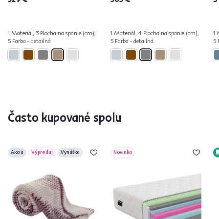
1 Materiál, 3 Plocha na spanie (cm),
1 Materiál, 4 Plocha na spanie (cm),
1 
5 Farba - detailná
5 Farba - detailná
5 
Často kupované spolu
Akcia
Výpredaj
Vynáška
Novinka