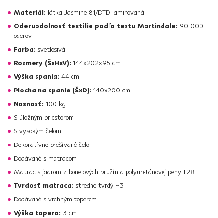
Materiál:
látka Jasmine 81/DTD laminovaná
Oderuodolnosť textílie podľa testu Martindale:
90 000
oderov
Farba:
svetlosivá
Rozmery (ŠxHxV):
144x202x95 cm
Výška spania:
44 cm
Plocha na spanie (ŠxD):
140x200 cm
Nosnosť:
100 kg
S úložným priestorom
S vysokým čelom
Dekoratívne prešívané čelo
Dodávané s matracom
Matrac s jadrom z bonelových pružín a polyuretánovej peny T28
Tvrdosť matraca:
stredne tvrdý H3
Dodávané s vrchným toperom
Výška topera:
3 cm