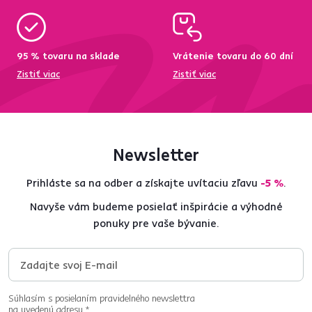
95 % tovaru na sklade
Vrátenie tovaru do 60 dní
Zistiť viac
Zistiť viac
Newsletter
Prihláste sa na odber a získajte uvítaciu zľavu
-5 %
.
Navyše vám budeme posielať inšpirácie a výhodné
ponuky pre vaše bývanie.
Súhlasím s posielaním pravidelného newslettra
na uvedenú adresu.*