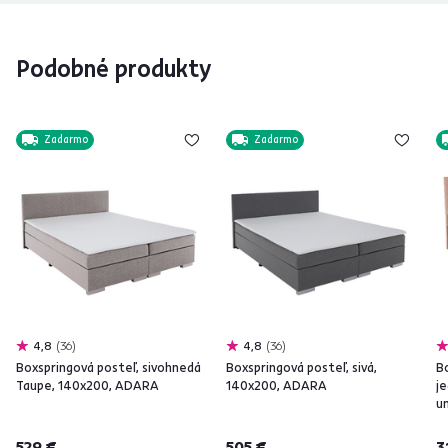
Podobné produkty
Zadarmo
Zadarmo
4,8
36
4,8
36
Boxspringová posteľ, sivohnedá
Boxspringová posteľ, sivá,
B
Taupe, 140x200, ADARA
140x200, ADARA
j
u
529 €
505 €
3