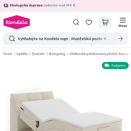
Ekologická doprava
zadarmo nad 199 €
4,7
31 333
overených produktových recenzií
Menu
Úvod
Spálňa
Postele
Boxspring
Elektrická polohovacia posteľ, boxs
Zadarmo