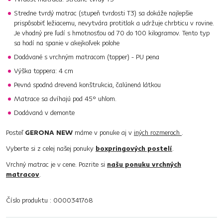
Stredne tvrdý matrac (stupeň tvrdosti T3) sa dokáže najlepšie
prispôsobiť ležiacemu, nevytvára protitlak a udržuje chrbticu v rovine.
Je vhodný pre ľudí s hmotnosťou od 70 do 100 kilogramov. Tento typ
sa hodí na spanie v akejkoľvek polohe
Dodávané s vrchným matracom (topper) - PU pena
Výška toppera: 4 cm
Pevná spodná drevená konštrukcia, čalúnená látkou
Matrace sa dvíhajú pod 45° uhlom.
Dodávaná v demonte
Posteľ
GERONA NEW
máme v ponuke aj v
iných rozmeroch
.
Vyberte si z celej našej ponuky
boxpringových postelí
.
Vrchný matrac je v cene. Pozrite si
našu ponuku vrchných
matracov
.
Číslo produktu : 0000341768