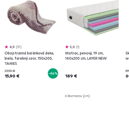
4,9
57
5,0
1
Obojstranná baránková deka,
Matrac, penový, 19 cm,
Sk
biela, farebný vzor, 150x200,
140x200 cm, LAYER NEW
w
TAMES
29,90 €
81
-46%
15,90 €
189 €
6
6 Rozmerov (cm)