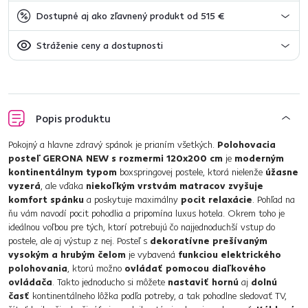
Dostupné aj ako zľavnený produkt od 515 €
Stráženie ceny a dostupnosti
Popis produktu
Pokojný a hlavne zdravý spánok je prianím všetkých.
Polohovacia
posteľ GERONA NEW s rozmermi 120x200 cm
je
moderným
kontinentálnym typom
boxspringovej postele, ktorá nielenže
úžasne
vyzerá
, ale vďaka
niekoľkým vrstvám matracov zvyšuje
komfort spánku
a poskytuje maximálny
pocit relaxácie
. Pohľad na
ňu vám navodí pocit pohodlia a pripomína luxus hotela. Okrem toho je
ideálnou voľbou pre tých, ktorí potrebujú čo najjednoduchší vstup do
postele, ale aj výstup z nej. Posteľ s
dekoratívne prešívaným
vysokým a hrubým čelom
je vybavená
funkciou elektrického
polohovania
, ktorú možno
ovládať pomocou diaľkového
ovládača
. Takto jednoducho si môžete
nastaviť hornú
aj
dolnú
časť
kontinentálneho lôžka podľa potreby, a tak pohodlne sledovať TV,