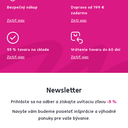
Bezpečný nákup
Doprava od 199 €
zadarmo
Zistiť viac
Zisti viac
95 % tovaru na sklade
Vrátenie tovaru do 60 dní
Zistiť viac
Zistiť viac
Newsletter
Prihláste sa na odber a získajte uvítaciu zľavu
-5 %
.
Navyše vám budeme posielať inšpirácie a výhodné
ponuky pre vaše bývanie.