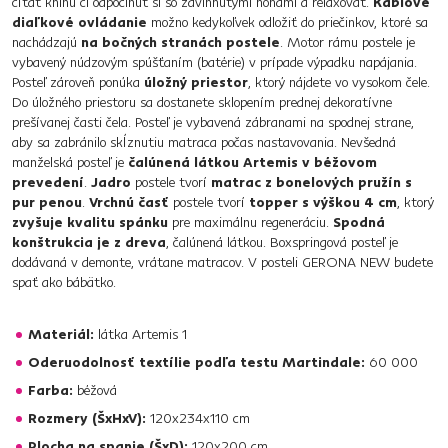
čítať knihu či odpočinúť si so zdvihnutými nohami a relaxovať.
Káblové
diaľkové ovládanie
možno kedykoľvek odložiť do priečinkov, ktoré sa
nachádzajú
na bočných stranách postele
. Motor rámu postele je
vybavený núdzovým spúšťaním (batérie) v prípade výpadku napájania.
Posteľ zároveň ponúka
úložný priestor
, ktorý nájdete vo vysokom čele.
Do úložného priestoru sa dostanete sklopením prednej dekoratívne
prešívanej časti čela. Posteľ je vybavená zábranami na spodnej strane,
aby sa zabránilo skĺznutiu matraca počas nastavovania. Nevšedná
manželská posteľ je
čalúnená látkou Artemis v béžovom
prevedení
.
Jadro
postele tvorí
matrac z bonelových pružín s
pur penou
.
Vrchnú časť
postele tvorí
topper s výškou 4 cm
, ktorý
zvyšuje kvalitu spánku
pre maximálnu regeneráciu.
Spodná
konštrukcia je z dreva
, čalúnená látkou. Boxspringová posteľ je
dodávaná v demonte, vrátane matracov. V posteli GERONA NEW budete
spať ako bábätko.
Materiál:
látka Artemis 1
Oderuodolnosť textílie podľa testu Martindale:
60 000
Farba:
béžová
Rozmery (ŠxHxV):
120x234x110 cm
Plocha na spanie (ŠxD):
120x200 cm