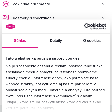
Základné parametre
Rozmery a špecifikácie
Informácie o balení
Súhlas
Detaily
O cookies
Montážny návod
Táto webstránka používa súbory cookies
Na prispôsobenie obsahu a reklám, poskytovanie funkcií
Nenašli ste požadované informácie?
sociálnych médií a analýzu návštevnosti používame
Kontaktujte nás a my vám radi poradíme
súbory cookie. Informácie o tom, ako používate naše
webové stránky, poskytujeme aj našim partnerom v
02/ 40 100 100
Spustiť chat
oblasti sociálnych médií, inzercie a analýzy. Títo partneri
môžu príslušné informácie skombinovať s ďalšími
údajmi, ktoré ste im poskytli alebo ktoré od vás získali,
keď ste používali ich služby.