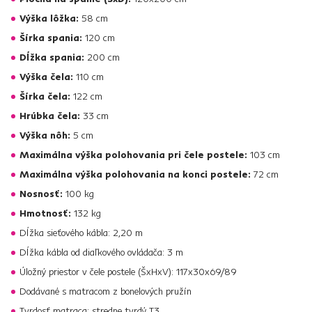
Výška lôžka:
58 cm
Šírka spania:
120 cm
Dĺžka spania:
200 cm
Výška čela:
110 cm
Šírka čela:
122 cm
Hrúbka čela:
33 cm
Výška nôh:
5 cm
Maximálna výška polohovania pri čele postele:
103 cm
Maximálna výška polohovania na konci postele:
72 cm
Nosnosť:
100 kg
Hmotnosť:
132 kg
Dĺžka sieťového kábla: 2,20 m
Dĺžka kábla od diaľkového ovládača: 3 m
Úložný priestor v čele postele (ŠxHxV): 117x30x69/89
Dodávané s matracom z bonelových pružín
Tvrdosť matraca: stredne tvrdý T3