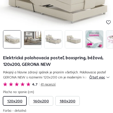
Elektrická polohovacia posteľ, boxspring, béžová,
120x200, GERONA NEW
Pokojný a hlavne zdravý spánok je prianím všetkých. Polohovacia posteľ
GERONA NEW s rozmermi 120x200 cm je moderným kontinentálnym
Čítať viac
typom boxspringovej postele, ktorá nielenže úžasne vyzerá, ale...
4,7
41
recenzií
Plocha na spanie (cm)
120x200
160x200
180x200
Farba - detailná