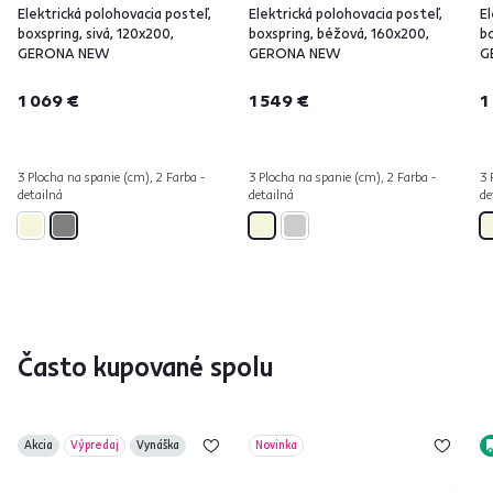
Elektrická polohovacia posteľ,
Elektrická polohovacia posteľ,
El
boxspring, sivá, 120x200,
boxspring, béžová, 160x200,
b
GERONA NEW
GERONA NEW
G
1 069 €
1 549 €
1
3 Plocha na spanie (cm), 2 Farba -
3 Plocha na spanie (cm), 2 Farba -
3 
detailná
detailná
de
Často kupované spolu
Akcia
Výpredaj
Vynáška
Novinka