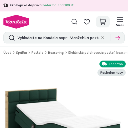
Ekologická doprava
zadarmo nad 199 €
4,7
31 157
overených produktových recenzií
Menu
Úvod
Spálňa
Postele
Boxspring
Elektrická polohovacia posteľ, boxspr
Zadarmo
Posledné kusy