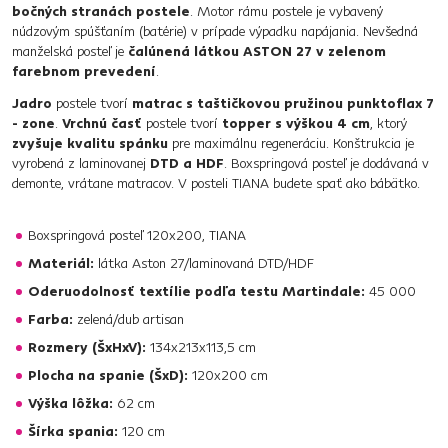
bočných stranách postele
. Motor rámu postele je vybavený
núdzovým spúšťaním (batérie) v prípade výpadku napájania. Nevšedná
manželská posteľ je
čalúnená látkou ASTON 27 v zelenom
farebnom prevedení
.
Jadro
postele tvorí
matrac s taštičkovou pružinou punktoflax 7
- zone
.
Vrchnú časť
postele tvorí
topper s výškou 4 cm
, ktorý
zvyšuje kvalitu spánku
pre maximálnu regeneráciu. Konštrukcia je
vyrobená z laminovanej
DTD a HDF
. Boxspringová posteľ je dodávaná v
demonte, vrátane matracov. V posteli TIANA budete spať ako bábätko.
Boxspringová posteľ 120x200, TIANA
Materiál:
látka Aston 27/laminovaná DTD/HDF
Oderuodolnosť textílie podľa testu Martindale:
45 000
Farba:
zelená/dub artisan
Rozmery (ŠxHxV):
134x213x113,5 cm
Plocha na spanie (ŠxD):
120x200 cm
Výška lôžka:
62 cm
Šírka spania:
120 cm