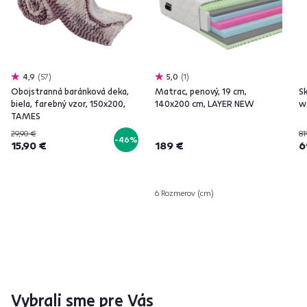
4,9
57
5,0
1
Obojstranná baránková deka,
Matrac, penový, 19 cm,
Sk
biela, farebný vzor, 150x200,
140x200 cm, LAYER NEW
w
TAMES
29,90 €
81
-46%
15,90 €
189 €
6
6 Rozmerov (cm)
Vybrali sme pre Vás