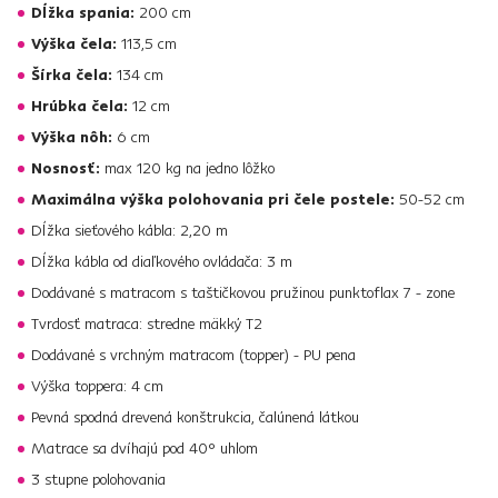
Dĺžka spania:
200 cm
Výška čela:
113,5 cm
Šírka čela:
134 cm
Hrúbka čela:
12 cm
Výška nôh:
6 cm
Nosnosť:
max 120 kg na jedno lôžko
Maximálna výška polohovania pri čele postele:
50-52 cm
Dĺžka sieťového kábla: 2,20 m
Dĺžka kábla od diaľkového ovládača: 3 m
Dodávané s matracom s taštičkovou pružinou punktoflax 7 - zone
Tvrdosť matraca: stredne mäkký T2
Dodávané s vrchným matracom (topper) - PU pena
Výška toppera: 4 cm
Pevná spodná drevená konštrukcia, čalúnená látkou
Matrace sa dvíhajú pod 40° uhlom
3 stupne polohovania