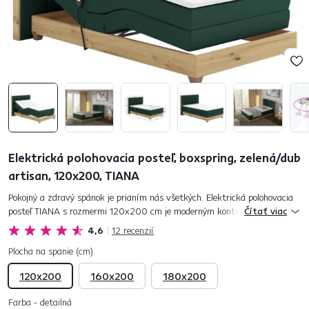
Elektrická polohovacia posteľ, boxspring, zelená/dub
artisan, 120x200, TIANA
Pokojný a zdravý spánok je prianím nás všetkých. Elektrická polohovacia
posteľ TIANA s rozmermi 120x200 cm je moderným kontinentálnym
Čítať viac
typom boxspringovej postele, ktorá nielenže vyzerá luxusne,...
4,6
12
recenzií
Plocha na spanie (cm)
120x200
160x200
180x200
Farba - detailná