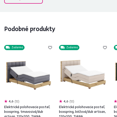
Podobné produkty
Zadarmo
Zadarmo
4,6
12
4,6
12
Elektrická polohovacia posteľ,
Elektrická polohovacia posteľ,
El
boxspring, tmavosivá/dub
boxspring, béžová/dub artisan,
bo
artisan, 120x200, TIANA
120x200, TIANA
1