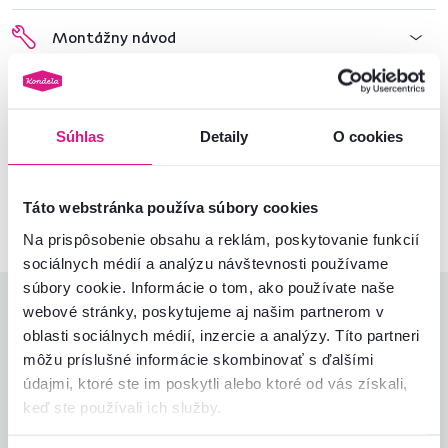
Montážny návod
Nenašli ste požadované informácie?
Súhlas
Detaily
O cookies
Kontaktujte nás a my vám radi poradíme
02/ 40 100 100
Spustiť chat
Táto webstránka používa súbory cookies
Na prispôsobenie obsahu a reklám, poskytovanie funkcií
sociálnych médií a analýzu návštevnosti používame
súbory cookie. Informácie o tom, ako používate naše
Hodnotenia produktu
webové stránky, poskytujeme aj našim partnerom v
oblasti sociálnych médií, inzercie a analýzy. Títo partneri
môžu príslušné informácie skombinovať s ďalšími
Jednoduchosť montáže
4,3
4,6
údajmi, ktoré ste im poskytli alebo ktoré od vás získali,
Kvalita výrobku
4,4
keď ste používali ich služby.
Zodpovedá očakávaniam
4,8
12
recenzií
Zabalenie výrobku
4,8