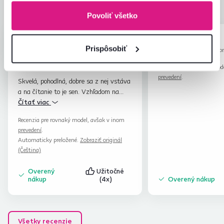
Pomer hodnoty a ceny
4,4
Povoliť všetko
Markéta R.
Maria S.
hviezdičky
4.8
M
M
Prispôsobiť
20.12.2025, Moravská
22.4.2026, Pol
Ostrava, Česká
Slovensko
republika
Recenzia pre rovnaký mod
prevedení
.
Skvelá, pohodlná, dobre sa z nej vstáva
a na čítanie to je sen. Vzhľadom na
moje zdravotné problémy je pre mňa
Čítať viac
úľava, zdvihnúť si pod hlavou a pod
Recenzia pre rovnaký model, avšak v inom
nohami a takto vydržím čist hodiny.
prevedení
.
Automaticky preložené.
Zobraziť originál
(Čeština)
Overený
Užitočné
nákup
(4x)
Overený nákup
Všetky recenzie