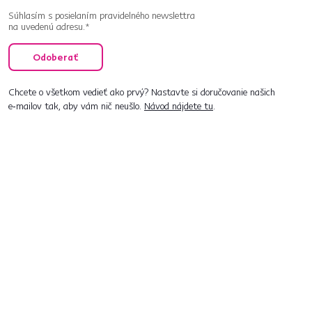
Súhlasím s posielaním pravidelného newslettra
na uvedenú adresu.*
Odoberať
Chcete o všetkom vedieť ako prvý? Nastavte si doručovanie našich
e‑mailov tak, aby vám nič neušlo.
Návod nájdete tu
.