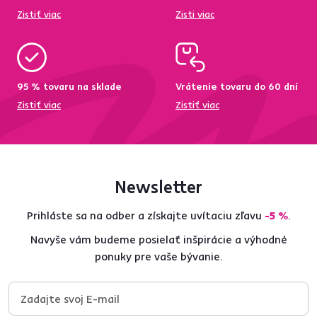
Zistiť viac
Zisti viac
95 % tovaru na sklade
Vrátenie tovaru do 60 dní
Zistiť viac
Zistiť viac
Newsletter
Prihláste sa na odber a získajte uvítaciu zľavu
-5 %
.
Navyše vám budeme posielať inšpirácie a výhodné
ponuky pre vaše bývanie.