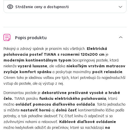
Stráženie ceny a dostupnosti
Popis produktu
Pokojný a zdravý spánok je prianím nás všetkých.
Elektrická
polohovacia posteľ TIANA s rozmermi 120x200 cm
je
moderným kontinentálnym typom
boxspringovej postele, ktorá
nielenže
vyzerá luxusne
, ale vďaka
niekoľkým vrstvám matracov
zvyšuje komfort spánku
a poskytuje maximálny
pocit relaxácie
.
Okrem toho je ideálnou voľbou pre tých, ktorí potrebujú čo najjednoduchší
vstup do postele, ale aj výstup z nej.
Dominantou postele je
dekoratívne prešívané vysoké a hrubé
čelo.
TIANA ponúku
funkciu elektrického polohovania
, ktorú
možno
ovládať pomocou diaľkového ovládača
. Takto jednoducho
si môžete
nastaviť hornú
aj
dolnú časť
kontinentálneho lôžka podľa
potreby, a tak pohodlne sledovať TV, čítať knihu či odpočinúť si so
zdvihnutými nohami a relaxovať.
Káblové diaľkové ovládanie
možno kedykoľvek odložiť do priečinkov, ktoré sa nachádzajú
na