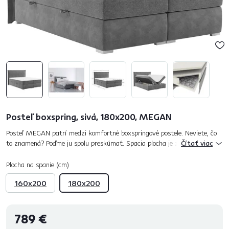
Posteľ boxspring, sivá, 180x200, MEGAN
Posteľ MEGAN patrí medzi komfortné boxspringové postele. Neviete, čo
to znamená? Poďme ju spolu preskúmať. Spacia plocha je zložená z 2
Čítať viac
matracových vrstiev. Spodný matrac je vyrobený z PUR p...
Plocha na spanie (cm)
160x200
180x200
789 €