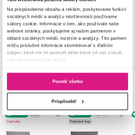
Informácie o balení
Na prispôsobenie obsahu a reklám, poskytovanie funkcií
sociálnych médií a analýzu návštevnosti používame
súbory cookie. Informácie o tom, ako používate naše
Nenašli ste požadované informácie?
webové stránky, poskytujeme aj našim partnerom v
Kontaktujte nás a my vám radi poradíme
oblasti sociálnych médií, inzercie a analýzy. Títo partneri
môžu príslušné informácie skombinovať s ďalšími
02/ 40 100 100
Spustiť chat
údajmi, ktoré ste im poskytli alebo ktoré od vás získali,
keď ste používali ich služby.
Povoliť všetko
Podobné produkty
Prispôsobiť
Zadarmo
Akcia
Zadarmo
Výpredaj
Výpredaj
Posledné kusy