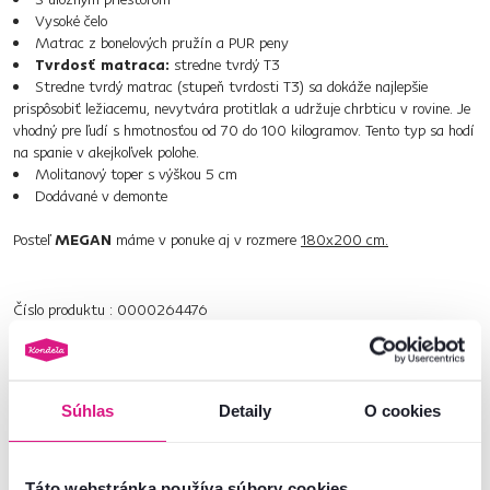
Vysoké čelo
Matrac z bonelových pružín a PUR peny
Tvrdosť matraca:
stredne tvrdý T3
Stredne tvrdý matrac (stupeň tvrdosti T3) sa dokáže najlepšie
prispôsobiť ležiacemu, nevytvára protitlak a udržuje chrbticu v rovine. Je
vhodný pre ľudí s hmotnosťou od 70 do 100 kilogramov. Tento typ sa hodí
na spanie v akejkoľvek polohe.
Molitanový toper s výškou 5 cm
Dodávané v demonte
Posteľ
MEGAN
máme v ponuke aj v rozmere
180x200 cm.
Číslo produktu : 0000264476
Základné parametre
Súhlas
Detaily
O cookies
Rozmery a špecifikácie
Táto webstránka používa súbory cookies