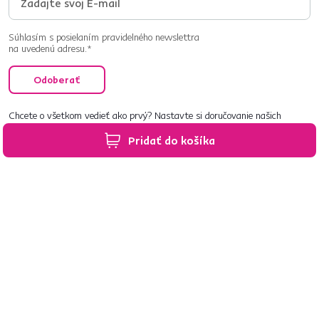
Súhlasím s posielaním pravidelného newslettra
na uvedenú adresu.*
Odoberať
Chcete o všetkom vedieť ako prvý? Nastavte si doručovanie našich
e‑mailov tak, aby vám nič neušlo.
Návod nájdete tu
.
Pridať do košíka