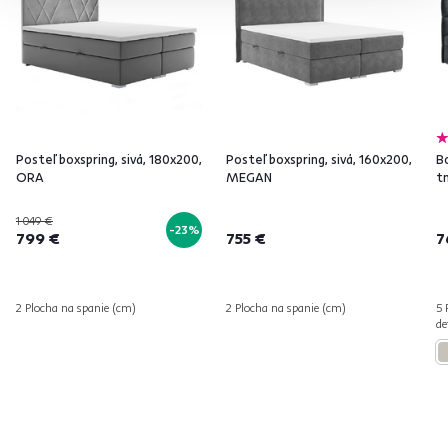
Posteľ boxspring, sivá, 180x200,
Posteľ boxspring, sivá, 160x200,
B
ORA
MEGAN
t
1 049 €
-23%
799 €
755 €
7
2 Plocha na spanie (cm)
2 Plocha na spanie (cm)
5 
de