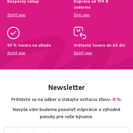
Bezpečný nákup
Doprava od 199 €
zadarmo
Zistiť viac
Zisti viac
95 % tovaru na sklade
Vrátenie tovaru do 60 dní
Zistiť viac
Zistiť viac
Newsletter
Prihláste sa na odber a získajte uvítaciu zľavu
-5 %
.
Navyše vám budeme posielať inšpirácie a výhodné
ponuky pre vaše bývanie.