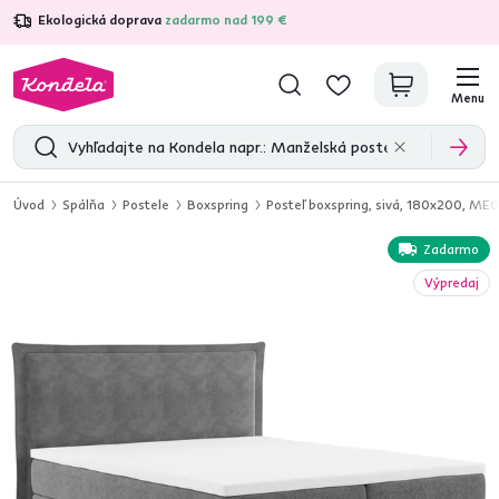
Ekologická doprava
zadarmo nad 199 €
4,7
31 157
overených produktových recenzií
Menu
Úvod
Spálňa
Postele
Boxspring
Posteľ boxspring, sivá, 180x200, ME
Zadarmo
Výpredaj