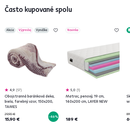
Často kupované spolu
Akcia
Výpredaj
Vynáška
Novinka
4,9
57
5,0
1
Obojstranná baránková deka,
Matrac, penový, 19 cm,
Sk
biela, farebný vzor, 150x200,
140x200 cm, LAYER NEW
w
TAMES
29,90 €
81
-46%
15,90 €
189 €
6