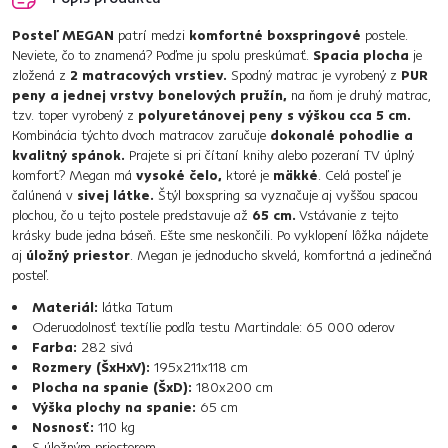
Posteľ MEGAN
patrí medzi
komfortné boxspringové
postele.
Neviete, čo to znamená? Poďme ju spolu preskúmať.
Spacia plocha
je
zložená z
2 matracových vrstiev.
Spodný matrac je vyrobený z
PUR
peny a jednej vrstvy bonelových pružín,
na ňom je druhý matrac,
tzv. toper vyrobený z
polyuretánovej peny s výškou cca 5 cm.
Kombinácia týchto dvoch matracov zaručuje
dokonalé pohodlie a
kvalitný spánok.
Prajete si pri čítaní knihy alebo pozeraní TV úplný
komfort? Megan má
vysoké čelo,
ktoré je
mäkké
. Celá posteľ je
čalúnená v
sivej látke.
Štýl boxspring sa vyznačuje aj vyššou spacou
plochou, čo u tejto postele predstavuje až
65 cm.
Vstávanie z tejto
krásky bude jedna báseň. Ešte sme neskončili. Po vyklopení lôžka nájdete
aj
úložný priestor
. Megan je jednoducho skvelá, komfortná a jedinečná
posteľ.
Materiál:
látka Tatum
Oderuodolnosť textílie podľa testu Martindale: 65 000 oderov
Farba:
282 sivá
Rozmery (ŠxHxV):
195x211x118 cm
Plocha na spanie (ŠxD):
180x200 cm
Výška plochy na spanie:
65 cm
Nosnosť:
110 kg
S úložným priestorom