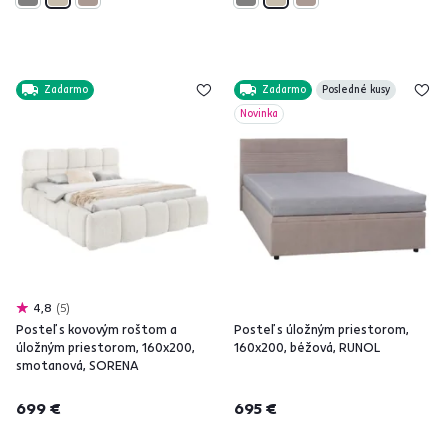
Zadarmo
Zadarmo
Posledné kusy
Novinka
4,8
5
Posteľ s kovovým roštom a
Posteľ s úložným priestorom,
úložným priestorom, 160x200,
160x200, béžová, RUNOL
smotanová, SORENA
699 €
695 €