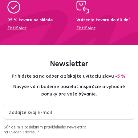
95 % tovaru na sklade
Vrátenie tovaru do 60 dní
Zistiť viac
Zistiť viac
Newsletter
Prihláste sa na odber a získajte uvítaciu zľavu
-5 %
.
Navyše vám budeme posielať inšpirácie a výhodné
ponuky pre vaše bývanie.
Súhlasím s posielaním pravidelného newslettra
na uvedenú adresu.*