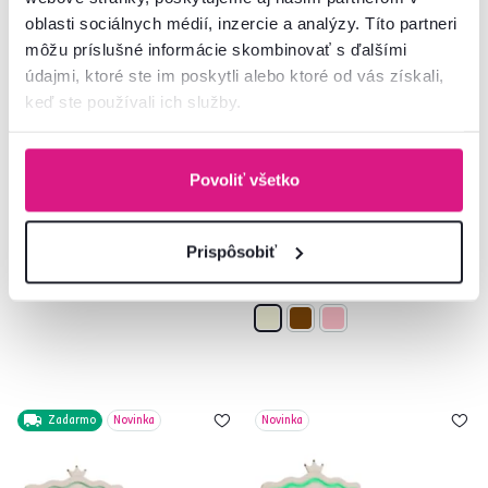
oblasti sociálnych médií, inzercie a analýzy. Títo partneri
môžu príslušné informácie skombinovať s ďalšími
údajmi, ktoré ste im poskytli alebo ktoré od vás získali,
keď ste používali ich služby.
Posteľ s roštom a LED
Posteľ s roštom, béžová,
osvetlením, 160x200, béžová
90x200, MNAU
Velvet látka, ALTESA
Povoliť všetko
269 €
-7%
249 €
299 €
Prispôsobiť
3 Farba - detailná
Zadarmo
Novinka
Novinka