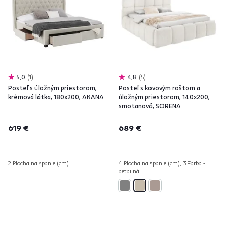
5,0
1
4,8
5
Posteľ s úložným priestorom,
Posteľ s kovovým roštom a
krémová látka, 180x200, AKANA
úložným priestorom, 140x200,
smotanová, SORENA
619 €
689 €
2 Plocha na spanie (cm)
4 Plocha na spanie (cm), 3 Farba -
detailná