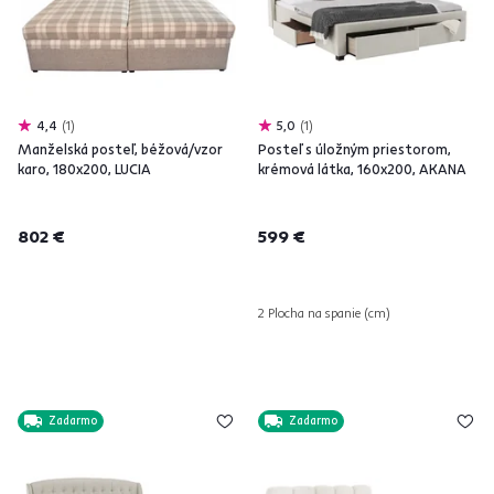
4,4
1
5,0
1
Manželská posteľ, béžová/vzor
Posteľ s úložným priestorom,
karo, 180x200, LUCIA
krémová látka, 160x200, AKANA
802 €
599 €
2 Plocha na spanie (cm)
Zadarmo
Zadarmo