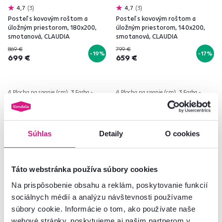
4,7
3
4,7
3
Posteľ s kovovým roštom a
Posteľ s kovovým roštom a
úložným priestorom, 180x200,
úložným priestorom, 140x200,
smotanová, CLAUDIA
smotanová, CLAUDIA
869 €
799 €
-19%
-17%
699 €
659 €
4 Plocha na spanie (cm), 3 Farba -
4 Plocha na spanie (cm), 3 Farba -
detailná
detailná
Súhlas
Detaily
O cookies
Zadarmo
Akcia
Zadarmo
Novinka
Táto webstránka používa súbory cookies
Novinka
Na prispôsobenie obsahu a reklám, poskytovanie funkcií
sociálnych médií a analýzu návštevnosti používame
súbory cookie. Informácie o tom, ako používate naše
webové stránky, poskytujeme aj našim partnerom v