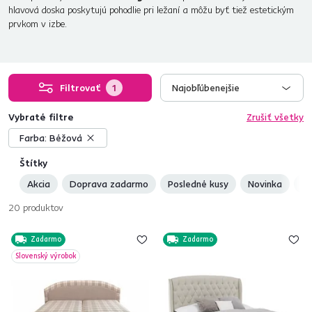
hlavová doska poskytujú pohodlie pri ležaní a môžu byť tiež estetickým
prvkom v izbe.
Filtrovať
1
Najobľúbenejšie
Vybraté filtre
Zrušiť všetky
Farba:
Béžová
Štítky
Akcia
Doprava zadarmo
Posledné kusy
Novinka
Sl
20
produktov
Zadarmo
Zadarmo
Slovenský výrobok