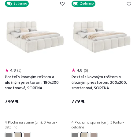
Zadarmo
Zadarmo
4,8
5
4,8
5
Posteľ s kovovým roštom a
Posteľ s kovovým roštom a
úložným priestorom, 180x200,
úložným priestorom, 200x200,
smotanová, SORENA
smotanová, SORENA
749 €
779 €
4 Plocha na spanie (cm), 3 Farba -
4 Plocha na spanie (cm), 3 Farba -
detailná
detailná