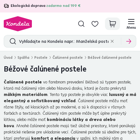
Ekologická doprava
zadarmo nad 199 €
4,7
31 285
overených produktových recenzií
Menu
Úvod
Spálňa
Postele
Čalúnené postele
Béžové čalúnené postele
Béžové čalúnené postele
Čalúnené postele
vo farebnom prevedení Béžová sú typom postele,
ktorá má čalúnený rám alebo hlavovú dosku, ktorá je často prekrytá
mäkkým materiálom
. Tento typ postele je obvykle viac
luxusný a má
elegantný a sofistikovaný vzhľad
. Čalúnené postele môžu mať
rôzne štýly, od klasických až po moderné, a sú k dispozícii v rôznych
farbách a textúrach. Čalúnený rám postele môže byť úplne prekrytý
látkou, alebo môže mať
kombináciu látky a dreva alebo
kovu
. Mnohé čalúnené postele majú tiež úložné priestory, ktoré ponúkajú
praktické riešenie pre ukladanie vecí. Čalúnené postele sú ideálne pre tých,
ktorí preferujú
komfort a eleganciu
v spálni. Ich mäkký rám a