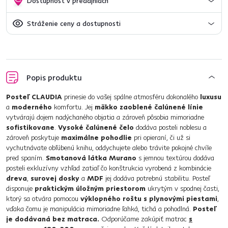
Dostupnosť v predajniach
Stráženie ceny a dostupnosti
Popis produktu
Posteľ CLAUDIA
prinesie do vašej spálne atmosféru dokonalého
luxusu
a
moderného
komfortu. Jej
mäkko zaoblené čalúnené línie
vytvárajú dojem nadýchaného objatia a zároveň pôsobia mimoriadne
sofistikovane
.
Vysoké čalúnené čelo
dodáva posteli noblesu a
zároveň poskytuje
maximálne pohodlie
pri opieraní, či už si
vychutnávate obľúbenú knihu, oddychujete alebo trávite pokojné chvíle
pred spaním.
Smotanová látka Murano
s jemnou textúrou dodáva
posteli exkluzívny vzhľad zatiaľ čo konštrukcia vyrobená z kombinácie
dreva
,
surovej dosky
a
MDF
jej dodáva potrebnú stabilitu. Posteľ
disponuje
praktickým úložným priestorom
ukrytým v spodnej časti,
ktorý sa otvára pomocou
výklopného roštu s plynovými piestami
,
vďaka čomu je manipulácia mimoriadne ľahká, tichá a pohodlná.
Posteľ
je dodávaná bez matraca.
Odporúčame zakúpiť matrac
s