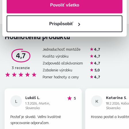
02/ 40 100 100
Spustiť chat
Povoliť všetko
Prispôsobiť
Hodnotenia produktu
Jednoduchosť montáže
4,7
4,7
Kvalita výrobku
4,7
Zodpovedá očakávaniam
4,7
3
recenzie
Zabalenie výrobku
5,0
Pomer hodnoty a ceny
4,7
Lukáš L.
Katarína S.
hviezdičiek
5
L
K
1.3.2026, Martin,
18.2.2026, Košic
Slovensko
Slovensko
Posteľ je skvelá. Veľmi kvalitné
Krasna postel a kvalit
spracovanie odporučam.