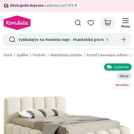
Ekologická doprava
zadarmo nad 199 €
4,7
31 285
overených produktových recenzií
Menu
Úvod
Spálňa
Postele
Manželské postele
Posteľ s kovovým roštom a 
Zadarmo
Akcia
Novinka