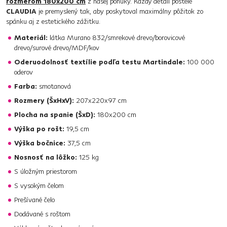
rozmerom 180x200 cm
z našej ponuky. Každý detail postele
CLAUDIA
je premyslený tak, aby poskytoval maximálny pôžitok zo
spánku aj z estetického zážitku.
Materiál:
látka Murano 832/smrekové drevo/borovicové
drevo/surové drevo/MDF/kov
Oderuodolnosť textílie podľa testu Martindale:
100 000
oderov
Farba:
smotanová
Rozmery (ŠxHxV):
207x220x97 cm
Plocha na spanie (ŠxD):
180x200 cm
Výška po rošt:
19,5 cm
Výška bočnice:
37,5 cm
Nosnosť na lôžko:
125 kg
S úložným priestorom
S vysokým čelom
Prešívané čelo
Dodávané s roštom