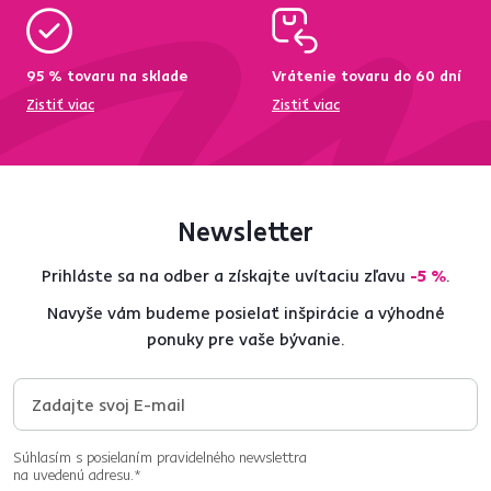
95 % tovaru na sklade
Vrátenie tovaru do 60 dní
Zistiť viac
Zistiť viac
Newsletter
Prihláste sa na odber a získajte uvítaciu zľavu
-5 %
.
Navyše vám budeme posielať inšpirácie a výhodné
ponuky pre vaše bývanie.
Súhlasím s posielaním pravidelného newslettra
na uvedenú adresu.*