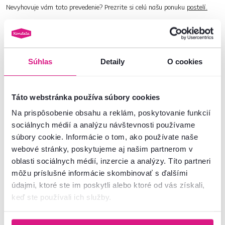
Nevyhovuje vám toto prevedenie? Prezrite si celú našu ponuku
postelí.
Číslo produktu : 0000415124
Súhlas
Detaily
O cookies
Základné parametre
Rozmery a špecifikácie
Táto webstránka používa súbory cookies
Na prispôsobenie obsahu a reklám, poskytovanie funkcií
Informácie o balení
sociálnych médií a analýzu návštevnosti používame
súbory cookie. Informácie o tom, ako používate naše
Montážny návod
webové stránky, poskytujeme aj našim partnerom v
oblasti sociálnych médií, inzercie a analýzy. Títo partneri
môžu príslušné informácie skombinovať s ďalšími
údajmi, ktoré ste im poskytli alebo ktoré od vás získali,
Nenašli ste požadované informácie?
keď ste používali ich služby.
Kontaktujte nás a my vám radi poradíme