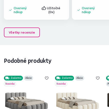
Overený
Užitočné
Overený
nákup
(0x)
nákup
Všetky recenzie
Podobné produkty
Zadarmo
Akcia
Zadarmo
Akcia
Novinka
Novinka
P