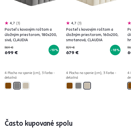
4,7
3
4,7
3
Posteľ s kovovým roštom a
Posteľ s kovovým roštom a
P
úložným priestorom, 180x200,
úložným priestorom, 160x200,
ú
sivá, CLAUDIA
smotanová, CLAUDIA
h
869 €
829 €
86
-19%
-18%
699 €
679 €
6
4 Plocha na spanie (cm), 3 Farba -
4 Plocha na spanie (cm), 3 Farba -
4 
detailná
detailná
de
Často kupované spolu