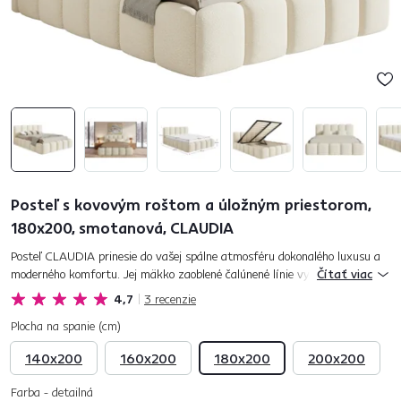
Posteľ s kovovým roštom a úložným priestorom,
180x200, smotanová, CLAUDIA
Posteľ CLAUDIA prinesie do vašej spálne atmosféru dokonalého luxusu a
moderného komfortu. Jej mäkko zaoblené čalúnené línie vytvárajú dojem
Čítať viac
nadýchaného objatia a zároveň pôsobia mimoriadne sofist...
4,7
3
recenzie
Plocha na spanie (cm)
140x200
160x200
180x200
200x200
Farba - detailná