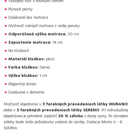
Výklopný rošt s kovovým rámom
Plynové piesty
Dodávané bez matraca
Možnosť zakúpiť matrace z našej ponuky
Odporúčaná výška matraca:
20 cm
Zapustenie matraca:
14 cm
Na klzákoch
Materiál klzákov:
plast
Farba klzákov:
čierna
Výška klzákov:
1 cm
Elegantný dizajn
Dodávané v demonte
Možnosť objednania v
3 farebných prevedeniach látky MURANO
alebo v
3 farebných prevedeniach látky SERENO
. Pri individuálnej
objednávke je potrebné zaplatiť
20 % zálohu
z danej sumy. Po uhradení
zálohy bude Vaša požiadavka zadaná do výroby. Dodacia lehota 6 - 8
týždňov.