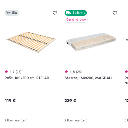
Vynáška
Zadarmo
Český výrobok
4,7
25
4,8
23
Rošt, 160x200 cm, STELAR
Matrac, 160x200, MAGDALI
R
N
119 €
229 €
1
2 Rozmery (cm)
2 Rozmery (cm)
5 