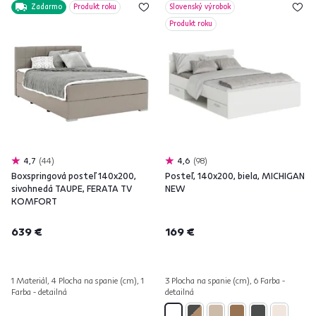
Zadarmo
Produkt roku
Slovenský výrobok
Produkt roku
4,7
44
4,6
98
Boxspringová posteľ 140x200,
Posteľ, 140x200, biela, MICHIGAN
sivohnedá TAUPE, FERATA TV
NEW
KOMFORT
639 €
169 €
1 Materiál, 4 Plocha na spanie (cm), 1
3 Plocha na spanie (cm), 6 Farba -
Farba - detailná
detailná