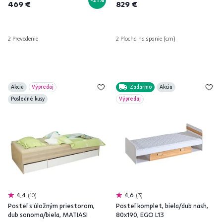
469 €
829 €
2 Prevedenie
2 Plocha na spanie (cm)
Akcia
Výpredaj
Zadarmo
Akcia
Posledné kusy
Výpredaj
4,4
10
4,6
3
Posteľ s úložným priestorom,
Posteľ komplet, biela/dub nash,
dub sonoma/biela, MATIASI
80x190, EGO L13