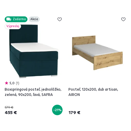
Zadarmo
Akcia
Výpredaj
5,0
1
Boxspringová posteľ, jednolôžko,
Posteľ, 120x200, dub artisan,
zelená, 90x200, ľavá, SAFRA
AIRON
579 €
-21%
455 €
179 €