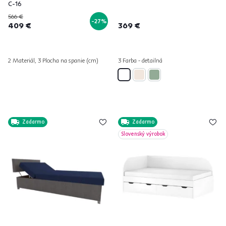
C-16
566 €
-27%
409 €
369 €
2 Materiál, 3 Plocha na spanie (cm)
3 Farba - detailná
Zadarmo
Zadarmo
Slovenský výrobok