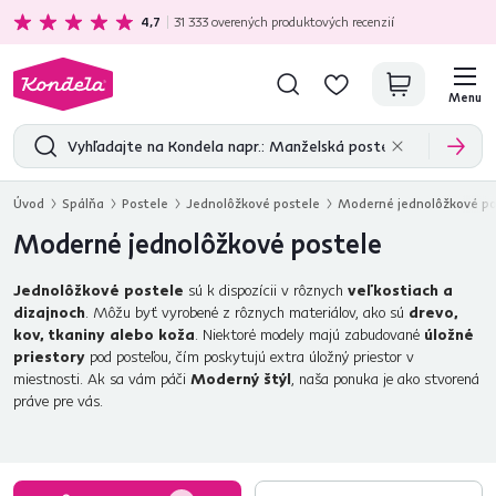
Ekologická doprava
zadarmo nad 199 €
4,7
31 333
overených produktových recenzií
Menu
Úvod
Spálňa
Postele
Jednolôžkové postele
Moderné jednolôžkové po
Moderné jednolôžkové postele
Jednolôžkové postele
sú k dispozícii v rôznych
veľkostiach a
dizajnoch
. Môžu byť vyrobené z rôznych materiálov, ako sú
drevo,
kov, tkaniny alebo koža
. Niektoré modely majú zabudované
úložné
priestory
pod posteľou, čím poskytujú extra úložný priestor v
miestnosti. Ak sa vám páči
Moderný štýl
, naša ponuka je ako stvorená
práve pre vás.