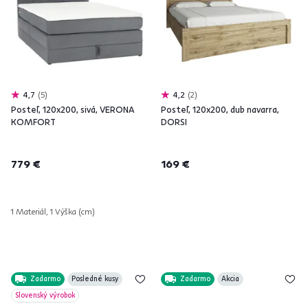
4,7
5
4,2
2
Posteľ, 120x200, sivá, VERONA
Posteľ, 120x200, dub navarra,
KOMFORT
DORSI
779 €
169 €
1 Materiál, 1 Výška (cm)
Zadarmo
Posledné kusy
Zadarmo
Akcia
Slovenský výrobok