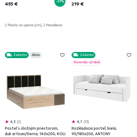
-21%
455 €
219 €
2 Plocha na spanie (cm), 2 Prevedenie
Zadarmo
Akcia
Zadarmo
Slovenský výrobok
4,3
2
4,7
13
Posteľ s úložným priestorom,
Rozkladacia posteľ, biela,
dub artisan/čierna, 140x200, KOLI
90/180x200, ANTONY