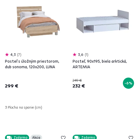
4,3
7
3,6
1
Posteľ s úložným priestorom,
Posteľ, 90x195, biela arktická,
dub sonoma, 120x200, LUNA
ARTEMIA
249 €
-6%
299 €
232 €
3 Plocha na spanie (cm)
Zadarmo
Akcia
Zadarmo