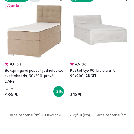
Výpredaj
4,8
2
4,9
4
Boxspringová posteľ, jednolôžko,
Posteľ typ 90, biela craft,
svetlohnedá, 90x200, pravá,
90x200, ANGEL
DANY
595 €
-21%
465 €
315 €
2 Plocha na spanie (cm), 2 Prevedenie
2 Výška (cm), 2 Plocha na spanie (cm)