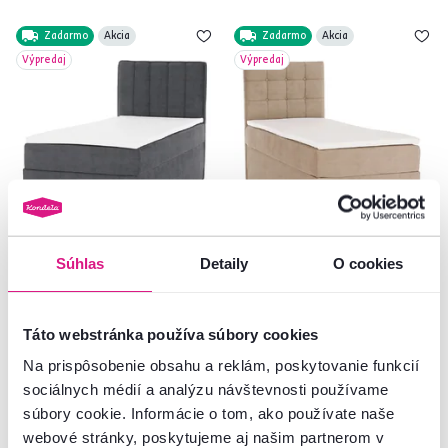
Zadarmo
Akcia
Zadarmo
Akcia
Výpredaj
Výpredaj
5,0
3
4,8
2
Súhlas
Detaily
O cookies
Boxspringová posteľ, jednolôžko,
Boxspringová posteľ, jednolôžko,
sivá, 90x200, pravá, AMIS
svetlohnedá, 90x200, ľavá, DANY
Táto webstránka používa súbory cookies
599 €
595 €
-21%
-21%
469 €
465 €
Na prispôsobenie obsahu a reklám, poskytovanie funkcií
sociálnych médií a analýzu návštevnosti používame
súbory cookie. Informácie o tom, ako používate naše
2 Prevedenie
2 Plocha na spanie (cm), 2 Prevedenie
webové stránky, poskytujeme aj našim partnerom v