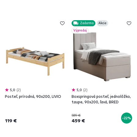
Zadarmo
Akcia
Výpredaj
5,0
2
5,0
2
Posteľ, prírodná, 90x200, LIVIO
Boxspringová posteľ, jednolôžko,
taupe, 90x200, ľavá, BRED
589 €
-22%
119 €
459 €