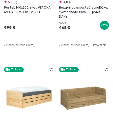
5,0
2
4,8
2
Posteľ, 140x200, sivá , VERONA
Boxspringová posteľ, jednolôžko,
MEGAKOMFORT VISCO
svetlohnedá, 80x200, pravá,
DANY
595 €
-21%
999 €
465 €
2 Plocha na spanie (cm)
2 Plocha na spanie (cm), 2 Prevedenie
Zadarmo
Zadarmo