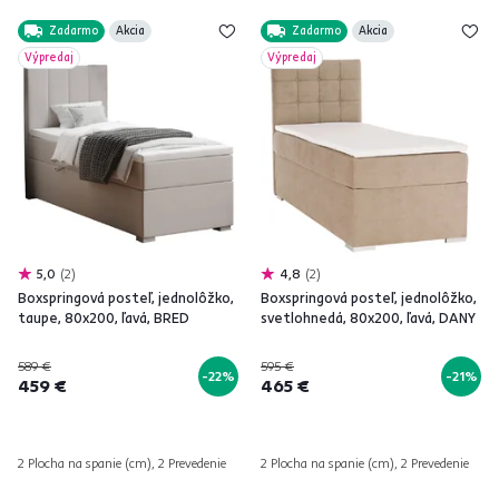
Zadarmo
Akcia
Zadarmo
Akcia
Výpredaj
Výpredaj
5,0
2
4,8
2
Boxspringová posteľ, jednolôžko,
Boxspringová posteľ, jednolôžko,
taupe, 80x200, ľavá, BRED
svetlohnedá, 80x200, ľavá, DANY
589 €
595 €
-22%
-21%
459 €
465 €
2 Plocha na spanie (cm), 2 Prevedenie
2 Plocha na spanie (cm), 2 Prevedenie