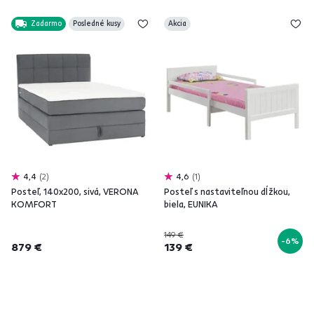
Zadarmo
Posledné kusy
Akcia
4,4
2
4,6
1
Posteľ, 140x200, sivá, VERONA
Posteľ s nastaviteľnou dĺžkou,
KOMFORT
biela, EUNIKA
149 €
-6%
879 €
139 €