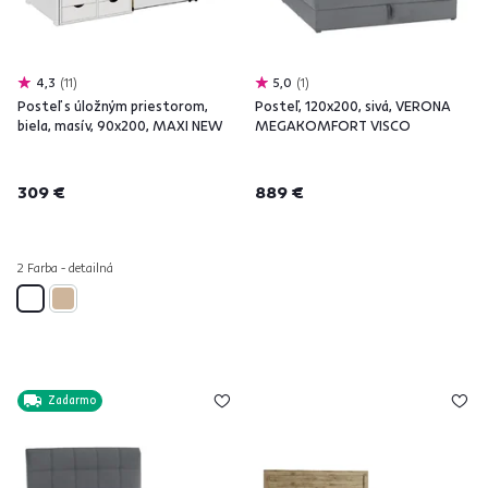
4,3
11
5,0
1
Posteľ s úložným priestorom,
Posteľ, 120x200, sivá, VERONA
biela, masív, 90x200, MAXI NEW
MEGAKOMFORT VISCO
309 €
889 €
2 Farba - detailná
Zadarmo