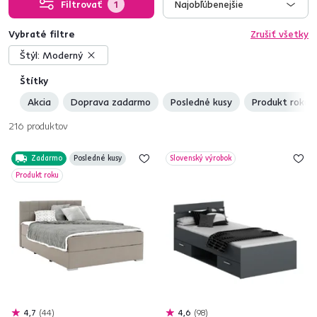
Filtrovať
1
Najobľúbenejšie
Vybraté filtre
Zrušiť všetky
Štýl:
Moderný
Štítky
Akcia
Doprava zadarmo
Posledné kusy
Produkt roku
216
produktov
Zadarmo
Posledné kusy
Slovenský výrobok
Produkt roku
4,7
44
4,6
98