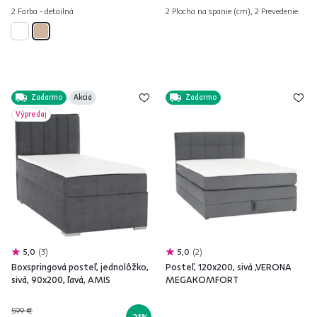
2 Farba - detailná
2 Plocha na spanie (cm), 2 Prevedenie
Zadarmo
Akcia
Zadarmo
Výpredaj
5,0
3
5,0
2
Boxspringová posteľ, jednolôžko,
Posteľ, 120x200, sivá ,VERONA
sivá, 90x200, ľavá, AMIS
MEGAKOMFORT
599 €
-21%