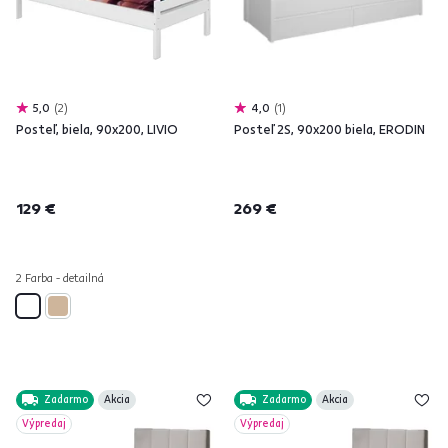
5,0
2
4,0
1
Posteľ, biela, 90x200, LIVIO
Posteľ 2S, 90x200 biela, ERODIN
129 €
269 €
2 Farba - detailná
Zadarmo
Akcia
Zadarmo
Akcia
Výpredaj
Výpredaj