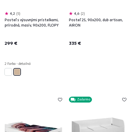
4,2
5
4,6
2
Posteľ s výsuvnými prístelkami,
Posteľ 2S, 90x200, dub artisan,
prírodná, masív, 90x200, FLOPY
AIRON
299 €
335 €
2 Farba - detailná
Zadarmo