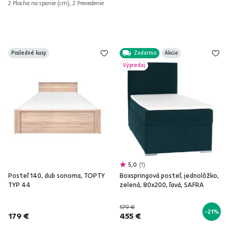
2 Plocha na spanie (cm), 2 Prevedenie
Posledné kusy
Zadarmo
Akcia
Výpredaj
5,0
1
Posteľ 140, dub sonoma, TOPTY
Boxspringová posteľ, jednolôžko,
TYP 44
zelená, 80x200, ľavá, SAFRA
579 €
-21%
179 €
455 €