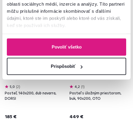
oblasti sociálnych médií, inzercie a analýzy. Títo partneri
môžu príslušné informácie skombinovať s ďalšími
údajmi, ktoré ste im poskytli alebo ktoré od vás získali,
Zadarmo
keď ste používali ich služby.
Povoliť všetko
Prispôsobiť
5,0
2
4,2
1
Posteľ, 140x200, dub navarra,
Posteľ s úložným priestorom,
DORSI
buk, 90x200, OTO
185 €
449 €