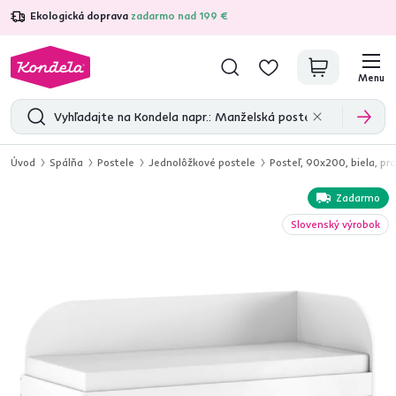
Ekologická doprava
zadarmo nad 199 €
4,7
31 285
overených produktových recenzií
Menu
Úvod
Spálňa
Postele
Jednolôžkové postele
Posteľ, 90x200, biela, pr
Zadarmo
Slovenský výrobok