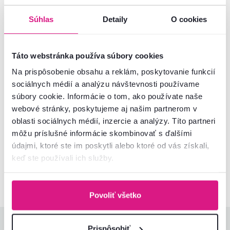
Základné parametre
Súhlas
Detaily
O cookies
Rozmery a špecifikácie
Táto webstránka používa súbory cookies
Informácie o balení
Na prispôsobenie obsahu a reklám, poskytovanie funkcií
sociálnych médií a analýzu návštevnosti používame
Montážny návod
súbory cookie. Informácie o tom, ako používate naše
webové stránky, poskytujeme aj našim partnerom v
oblasti sociálnych médií, inzercie a analýzy. Títo partneri
Nenašli ste požadované informácie?
môžu príslušné informácie skombinovať s ďalšími
Kontaktujte nás a my vám radi poradíme
údajmi, ktoré ste im poskytli alebo ktoré od vás získali,
keď ste používali ich služby.
02/ 40 100 100
Spustiť chat
Povoliť všetko
Hodnotenia produktu
Prispôsobiť