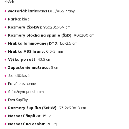
izbách.
Materiál:
laminovaná DTD/ABS hrany
Farba:
biela
Rozmery (ŠxHxV):
95x205x89 cm
Rozmery plocha na spanie (ŠxD):
90x200 cm
Hrúbka laminovanej DTD:
1,6-2,5 cm
Hrúbka ABS hrany:
0,5-2 mm
Výška po rošt:
43,5 cm
Zapustenie matraca:
5 cm
Jednolôžková
Pravé prevedenie
S úložným priestorom
Dva šuplíky
Rozmery šuplíka (ŠxHxV):
93,2x90x18 cm
Nosnosť šuplíka:
15 kg
Nosnosť na osobu:
90 kg