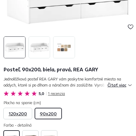
Posteľ, 90x200, biela, pravá, REA GARY
Jednolôžková posteľ REA GARY vám poskytne komfortné miesto na
oddych, ktoré si po dlhom a náročnom dni zaslúžite. Vyrobená je z
Čítať viac
kvalitnej laminovanej DTD doplnenej o ABS hrany, ktoré chránia hrany...
5,0
1
recenzia
Plocha na spanie (cm)
120x200
90x200
Farba - detailná