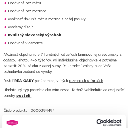
Dodávané bez roštu
Dodávané bez matraca
Možnosť dokúpiť rošt a matrac z našej ponuky
Moderný dizajn
Kvalitný slovenský výrobok
Dodávané v demonte
Možnosť objednania v 7 farebných odtieňoch laminovanej drevotriesky s
dodacou lehotou 4-6 týždňov. Pri individuálnej objednávke je potrebné
zaplatiť 20% zálohu z danej sumy. Po uhradení zálohy bude Vaša
požiadavka zadaná do výroby.
Posteľ
REA GARY
ponúkame aj v iných
rozmeroch a farbách
.
Hľadáte iný typ postele alebo vám nesedí farba? Nahliadnite do celej našej
ponuky
postelí
.
Číslo produktu : 0000394494