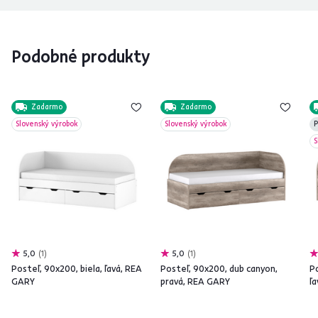
Podobné produkty
Zadarmo
Zadarmo
Slovenský výrobok
Slovenský výrobok
P
S
5,0
1
5,0
1
Posteľ, 90x200, biela, ľavá, REA
Posteľ, 90x200, dub canyon,
P
GARY
pravá, REA GARY
ľ