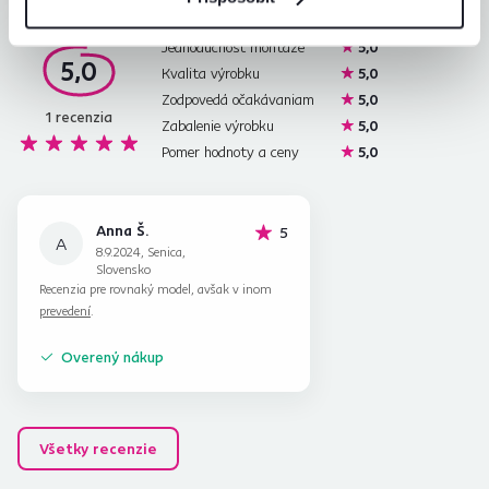
Jednoduchosť montáže
5,0
5,0
Kvalita výrobku
5,0
Zodpovedá očakávaniam
5,0
1
recenzia
Zabalenie výrobku
5,0
Pomer hodnoty a ceny
5,0
Anna Š.
hviezdičiek
5
A
8.9.2024, Senica,
Slovensko
Recenzia pre rovnaký model, avšak v inom
prevedení
.
Overený nákup
Všetky recenzie