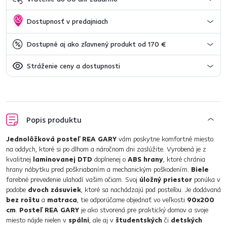
Dostupnosť v predajniach
Dostupné aj ako zľavnený produkt od 170 €
Stráženie ceny a dostupnosti
Popis produktu
Jednolôžková posteľ REA GARY
vám poskytne komfortné miesto
na oddych, ktoré si po dlhom a náročnom dni zaslúžite. Vyrobená je z
kvalitnej
laminovanej DTD
doplnenej o
ABS hrany
, ktoré chránia
hrany nábytku pred poškriabaním a mechanickým poškodením.
Biele
farebné prevedenie ulahodí vašim očiam. Svoj
úložný priestor
ponúka v
podobe
dvoch zásuviek
, ktoré sa nachádzajú pod posteľou. Je dodávaná
bez roštu
a
matraca
, tie odporúčame objednať vo veľkosti
90x200
cm
.
Posteľ REA GARY
je ako stvorená pre praktický domov a svoje
miesto nájde nielen v
spálni
, ale aj v
študentských
či
detských