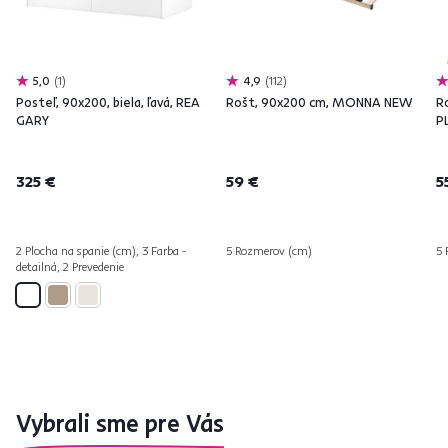
5,0
1
4,9
112
Posteľ, 90x200, biela, ľavá, REA
Rošt, 90x200 cm, MONNA NEW
R
GARY
P
325 €
59 €
5
2 Plocha na spanie (cm), 3 Farba -
5 Rozmerov (cm)
5 
detailná, 2 Prevedenie
Vybrali sme pre Vás