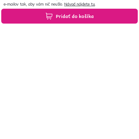
e‑mailov tak, aby vám nič neušlo.
Návod nájdete tu
.
Pridať do košíka
Predajne po celom Slovensku