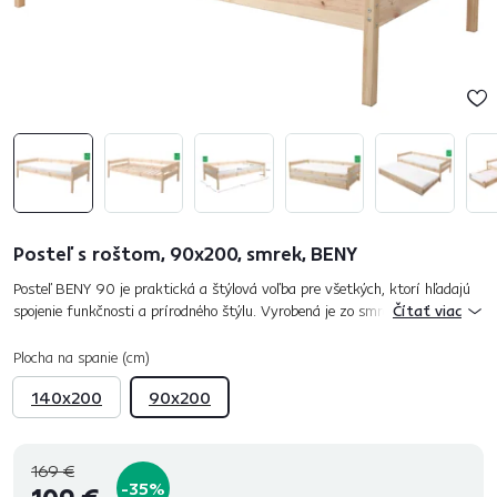
Posteľ s roštom, 90x200, smrek, BENY
Posteľ BENY 90 je praktická a štýlová voľba pre všetkých, ktorí hľadajú
spojenie funkčnosti a prírodného štýlu. Vyrobená je zo smrekového dreva
Čítať viac
v prírodnom prevedení. Ponúka stabilitu, pevnosť a v...
Plocha na spanie (cm)
140x200
90x200
169 €
-35%