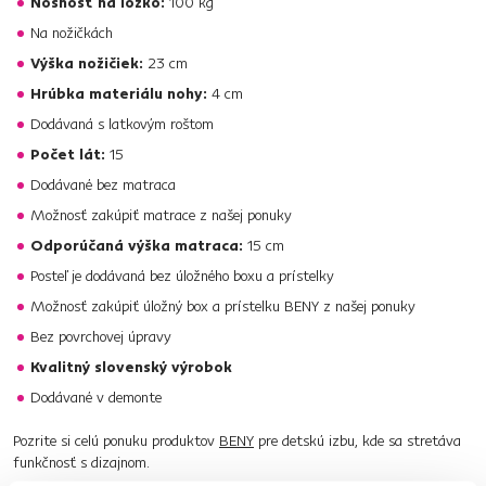
Nosnosť na lôžko:
100 kg
Na nožičkách
Výška nožičiek:
23 cm
Hrúbka materiálu nohy:
4 cm
Dodávaná s latkovým roštom
Počet lát:
15
Dodávané bez matraca
Možnosť zakúpiť matrace z našej ponuky
Odporúčaná výška matraca:
15 cm
Posteľ je dodávaná bez úložného boxu a prístelky
Možnosť zakúpiť úložný box a prístelku BENY z našej ponuky
Bez povrchovej úpravy
Kvalitný slovenský výrobok
Dodávané v demonte
Pozrite si celú ponuku produktov
BENY
pre detskú izbu, kde sa stretáva
funkčnosť s dizajnom.