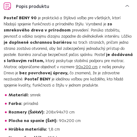
Popis produktu
Posteľ BENY 90
je praktická a štýlová voľba pre všetkých, ktorí
hľadajú spojenie funkčnosti a prírodného štýlu. Vyrobená je
zo
smrekového dreva v prírodnom
prevedení. Ponúka stabilitu,
pevnosť a vďaka svojmu dizajnu zapadne do akéhokoľvek interiéru. Lôžko
je doplnené ochrannou bariérou
na troch stranách, pričom jedna
strana zostáva otvorená, aby bol zabezpečený jednoduchý prístup do
postele. Bariéra zaručuje bezpečnosť počas spánku. Posteľ
je dodávaná
s latkovým roštom,
ktorý poskytuje stabilnú podporu pre matrac.
Matrac odporúčame objednať v rozmere
90x200 cm
z našej ponuky.
Drevo je
bez povrchovej úpravy,
čo znamená, že je zdravotne
nezávadné.
Posteľ BENY
je ideálnou voľbou pre každého, kto hľadá
spojenie kvality, funkčnosti a štýlu v jednom produkte.
Materiál:
smrek
Farba:
prírodná
Rozmery (ŠxHxV):
208x94x70 cm
Plocha na spanie (ŠxH):
90x200 cm
Hrúbka materiálu:
1,8 cm