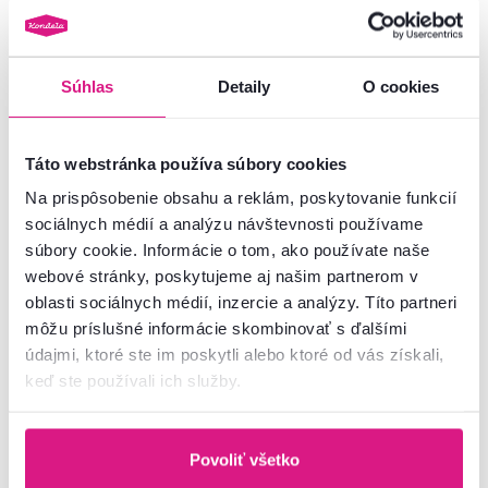
Hľadáte iný typ detskej postele alebo vám nesedí farba? Nahliadnite do
našej
ponuky
postelí určených pre vaše ratolesti.
Súhlas
Detaily
O cookies
Číslo produktu : 0000403428
Základné parametre
Táto webstránka používa súbory cookies
Na prispôsobenie obsahu a reklám, poskytovanie funkcií
Rozmery a špecifikácie
sociálnych médií a analýzu návštevnosti používame
súbory cookie. Informácie o tom, ako používate naše
webové stránky, poskytujeme aj našim partnerom v
Informácie o balení
oblasti sociálnych médií, inzercie a analýzy. Títo partneri
môžu príslušné informácie skombinovať s ďalšími
Montážny návod
údajmi, ktoré ste im poskytli alebo ktoré od vás získali,
keď ste používali ich služby.
Nenašli ste požadované informácie?
Povoliť všetko
Kontaktujte nás a my vám radi poradíme