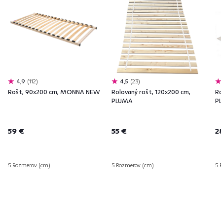
4,9
112
4,5
23
Rošt, 90x200 cm, MONNA NEW
Rolovaný rošt, 120x200 cm,
R
PLUMA
P
59 €
55 €
2
5 Rozmerov (cm)
5 Rozmerov (cm)
5 