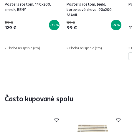
Posteľ s roštom, 140x200,
Posteľ s roštom, biela,
Po
smrek, BENY
borovicové drevo, 90x200,
MAVIL
199 €
109 €
-35%
-9%
129 €
99 €
1
2 Plocha na spanie (cm)
2 Plocha na spanie (cm)
2 
Často kupované spolu