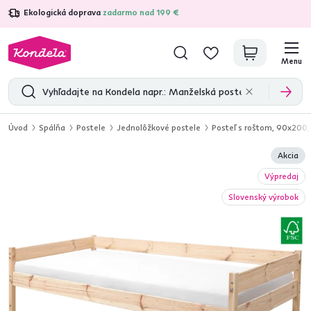
Ekologická doprava
zadarmo nad 199 €
4,7
31 285
overených produktových recenzií
Menu
Úvod
Spálňa
Postele
Jednolôžkové postele
Posteľ s roštom, 90x200,
Akcia
Výpredaj
Slovenský výrobok