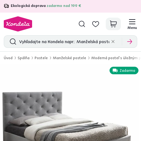
Ekologická doprava
zadarmo nad 199 €
4,7
31 375
overených produktových recenzií
Menu
Úvod
Spálňa
Postele
Manželské postele
Moderná posteľ s úložným p
Zadarmo