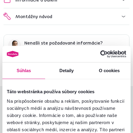
Montážny návod
Nenašli ste požadované informácie?
Kontaktujte nás a my vám radi poradíme
02/ 40 100 100
Spustiť chat
Súhlas
Detaily
O cookies
Táto webstránka používa súbory cookies
Hodnotenia produktu
Na prispôsobenie obsahu a reklám, poskytovanie funkcií
sociálnych médií a analýzu návštevnosti používame
Jednoduchosť montáže
4,4
súbory cookie. Informácie o tom, ako používate naše
4,6
Kvalita výrobku
4,4
webové stránky, poskytujeme aj našim partnerom v
Zodpovedá očakávaniam
4,7
oblasti sociálnych médií, inzercie a analýzy. Títo partneri
18
recenzií