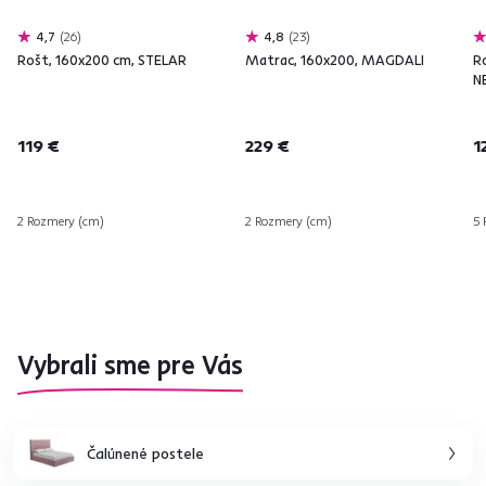
4,7
26
4,8
23
Rošt, 160x200 cm, STELAR
Matrac, 160x200, MAGDALI
R
N
119 €
229 €
1
2 Rozmery (cm)
2 Rozmery (cm)
5 
Vybrali sme pre Vás
Čalúnené postele