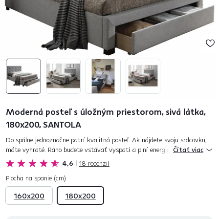
Moderná posteľ s úložným priestorom, sivá látka,
180x200, SANTOLA
Do spálne jednoznačne patrí kvalitná posteľ. Ak nájdete svoju srdcovku,
máte vyhraté. Ráno budete vstávať vyspatí a plní energie. Posteľ by
Čítať viac
preto mala byť dostatočne veľká a pohodlná. Luxusná pos...
4,6
18
recenzií
Plocha na spanie (cm)
160x200
180x200