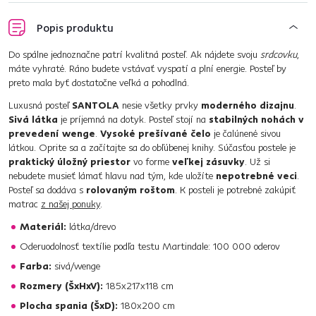
Popis produktu
Do spálne jednoznačne patrí kvalitná posteľ. Ak nájdete svoju
srdcovku
,
máte vyhraté. Ráno budete vstávať vyspatí a plní energie. Posteľ by
preto mala byť dostatočne veľká a pohodlná.
Luxusná posteľ
SANTOLA
nesie všetky prvky
moderného dizajnu
.
Sivá látka
je príjemná na dotyk. Posteľ stojí na
stabilných nohách v
prevedení wenge
.
Vysoké prešívané čelo
je čalúnené sivou
látkou. Oprite sa a začítajte sa do obľúbenej knihy. Súčasťou postele je
praktický úložný priestor
vo forme
veľkej zásuvky
. Už si
nebudete musieť lámať hlavu nad tým, kde uložíte
nepotrebné veci
.
Posteľ sa dodáva s
rolovaným roštom
. K posteli je potrebné zakúpiť
matrac
z našej ponuky
.
Materiál:
látka/drevo
Oderuodolnosť textílie podľa testu Martindale: 100 000 oderov
Farba:
sivá/wenge
Rozmery (ŠxHxV):
185x217x118 cm
Plocha spania (ŠxD):
180x200 cm