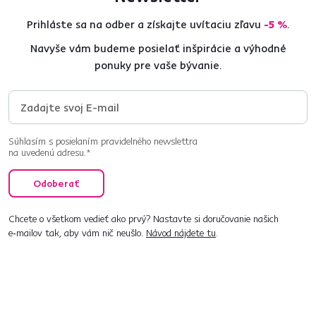
Prihláste sa na odber a získajte uvítaciu zľavu
-5 %
.
Navyše vám budeme posielať inšpirácie a výhodné
ponuky pre vaše bývanie.
Súhlasím s posielaním pravidelného newslettra
na uvedenú adresu.*
Odoberať
Chcete o všetkom vedieť ako prvý? Nastavte si doručovanie našich
e‑mailov tak, aby vám nič neušlo.
Návod nájdete tu
.