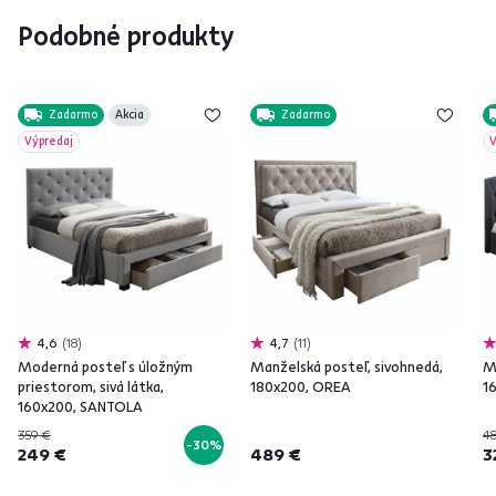
Podobné produkty
Zadarmo
Akcia
Zadarmo
Výpredaj
V
4,6
18
4,7
11
Moderná posteľ s úložným
Manželská posteľ, sivohnedá,
Ma
priestorom, sivá látka,
180x200, OREA
1
160x200, SANTOLA
359 €
4
-30%
249 €
489 €
3