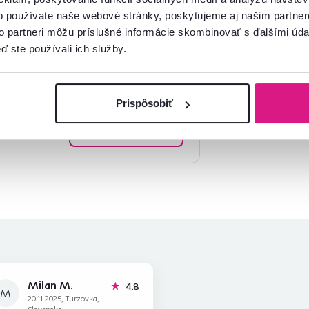
o používate naše webové stránky, poskytujeme aj našim partner
to partneri môžu príslušné informácie skombinovať s ďalšími údaj
ď ste používali ich služby.
mácie?
oradíme
Prispôsobiť
Spustiť chat
Milan M.
hviezdičky
4.8
M
20.11.2025, Turzovka,