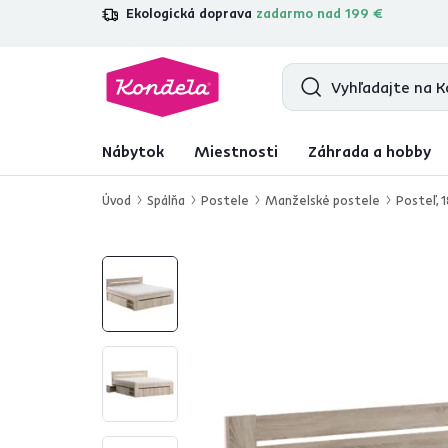
Ekologická doprava
zadarmo nad 199 €
4,7
31 157
overených produktových re
Nábytok
Miestnosti
Záhrada a hobby
Úvod
Spálňa
Postele
Manželské postele
Posteľ, 