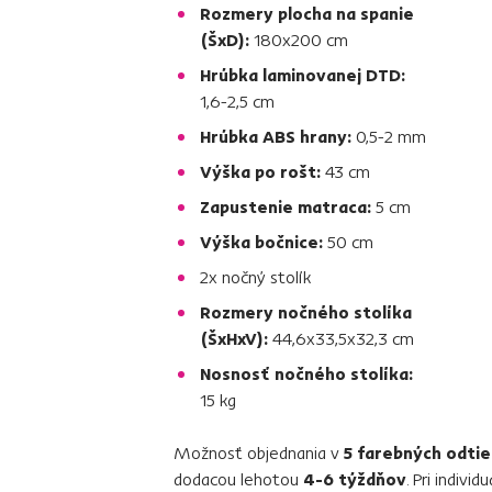
Rozmery plocha na spanie
(ŠxD):
180x200 cm
Hrúbka laminovanej DTD:
1,6-2,5 cm
Hrúbka ABS hrany:
0,5-2 mm
Výška po rošt:
43 cm
Zapustenie matraca:
5 cm
Výška bočnice:
50 cm
2x nočný stolík
Rozmery nočného stolíka
(ŠxHxV):
44,6x33,5x32,3 cm
Nosnosť nočného stolíka:
15 kg
Možnosť objednania v
5 farebných odti
dodacou lehotou
4-6 týždňov
. Pri indiv