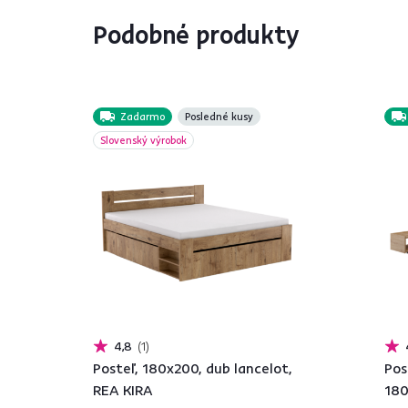
Podobné produkty
Zadarmo
Posledné kusy
Slovenský výrobok
4,8
1
Posteľ, 180x200, dub lancelot,
Pos
REA KIRA
180