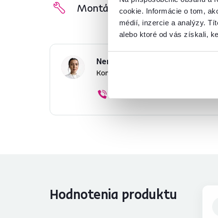
Montážny návod
cookie. Informácie o tom, ak
médií, inzercie a analýzy. Tí
alebo ktoré od vás získali, ke
Nenašli ste požadované infor
Kontaktujte nás a my vám radi p
02/ 40 100 100
Hodnotenia produktu