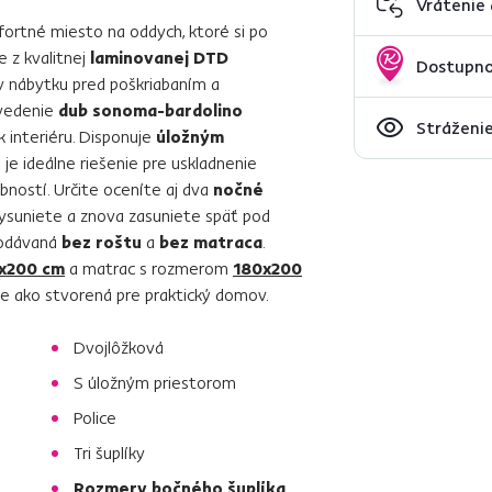
Vrátenie
rtné miesto na oddych, ktoré si po
e z kvalitnej
laminovanej DTD
Dostupno
ny nábytku pred poškriabaním a
evedenie
dub sonoma-bardolino
Stráženie
interiéru. Disponuje
úložným
o je ideálne riešenie pre uskladnenie
obností. Určite oceníte aj dva
nočné
ysuniete a znova zasuniete späť pod
 dodávaná
bez roštu
a
bez matraca
.
x200 cm
a matrac s rozmerom
180x200
e ako stvorená pre praktický domov.
Dvojlôžková
S úložným priestorom
Police
Tri šuplíky
Rozmery bočného šuplíka