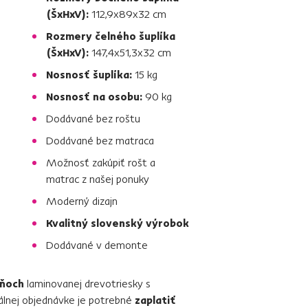
(ŠxHxV):
112,9x89x32 cm
Rozmery čelného šuplíka
(ŠxHxV):
147,4x51,3x32 cm
Nosnosť šuplíka:
15 kg
Nosnosť na osobu:
90 kg
Dodávané bez roštu
Dodávané bez matraca
Možnosť zakúpiť rošt a
matrac z našej ponuky
Moderný dizajn
Kvalitný slovenský výrobok
Dodávané v demonte
eňoch
laminovanej drevotriesky s
iduálnej objednávke je potrebné
zaplatiť