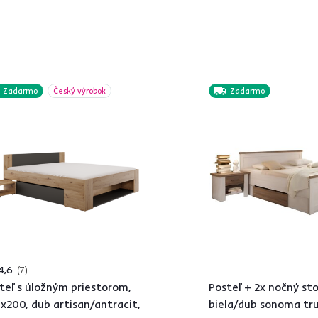
Zadarmo
Český výrobok
Zadarmo
4,6
7
teľ s úložným priestorom,
Posteľ + 2x nočný stol
x200, dub artisan/antracit,
biela/dub sonoma tru