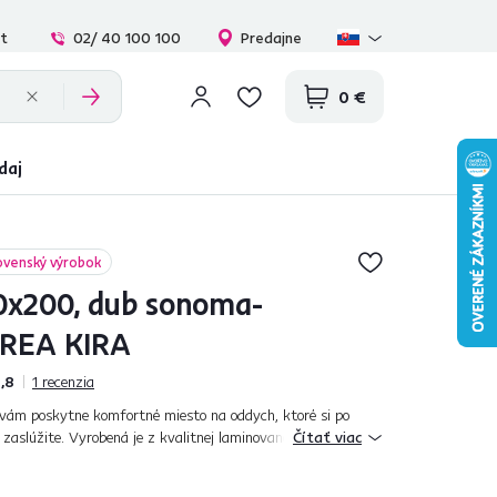
at
02/ 40 100 100
Predajne
0 €
daj
ovenský výrobok
80x200, dub sonoma-
, REA KIRA
,8
1
recenzia
vám poskytne komfortné miesto na oddych, ktoré si po
zaslúžite. Vyrobená je z kvalitnej laminovanej DTD
Čítať viac
, ktoré chránia hrany nábytku...