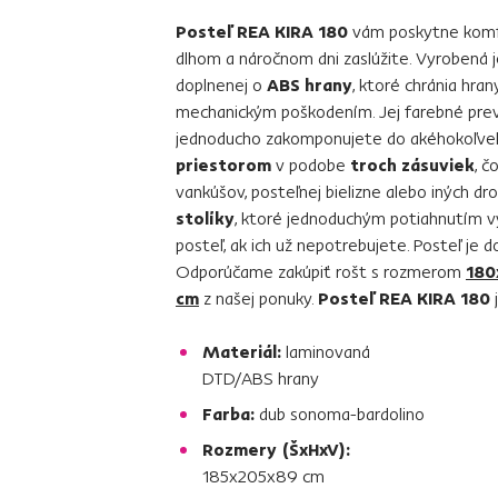
Posteľ REA KIRA 180
vám poskytne komfo
dlhom a náročnom dni zaslúžite. Vyrobená j
doplnenej o
ABS hrany
, ktoré chránia hra
mechanickým poškodením. Jej farebné pr
jednoducho zakomponujete do akéhokoľvek 
priestorom
v podobe
troch zásuviek
, č
vankúšov, posteľnej bielizne alebo iných dr
stolíky
, ktoré jednoduchým potiahnutím v
posteľ, ak ich už nepotrebujete. Posteľ je
Odporúčame zakúpiť rošt s rozmerom
180
cm
z našej ponuky.
Posteľ REA KIRA 180
j
Materiál:
laminovaná
DTD/ABS hrany
Farba:
dub sonoma-bardolino
Rozmery (ŠxHxV):
185x205x89 cm