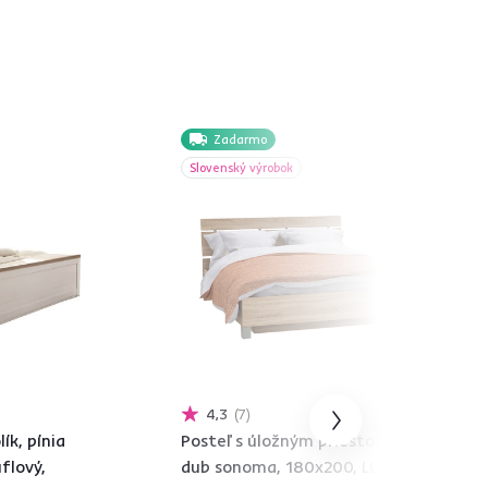
Zadarmo
Slovenský výrobok
4,3
7
ík, pínia
Posteľ s úložným priestorom,
flový,
dub sonoma, 180x200, LUNA