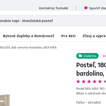
cenzií
Kontaktný formulár
Spustiť ch
Bytové doplnky a domácnosť
Pre deti
Zľavy a výpre
180x200, dub sonoma-bardolino, REA KIRA
Zadarmo
Sl
Posteľ, 1
bardolino
4
Posteľ REA KIRA 180 
dlhom a náročnom dni 
doplnenej o ABS hrany
Farba - detailná