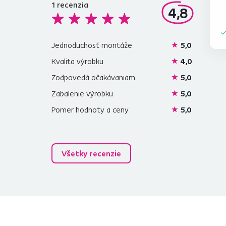
1
recenzia
4,8
Jednoduchosť montáže
5,0
Kvalita výrobku
4,0
Zodpovedá očakávaniam
5,0
Zabalenie výrobku
5,0
Pomer hodnoty a ceny
5,0
Všetky recenzie