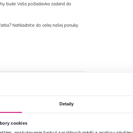
ohy bude Vaša požiadavka zadaná do
arba? Nahliadnite do celej našej ponuky
Detaily
bory cookies
eklám, poskytovanie funkcií sociálnych médií a analýzu návšte