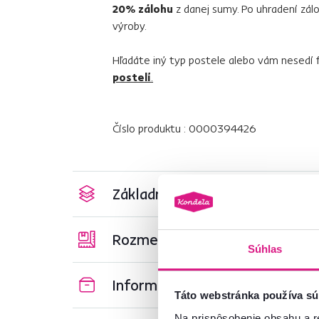
20% zálohu
z danej sumy. Po uhradení zál
výroby.
Hľadáte iný typ postele alebo vám nesedí f
postelí
.
Číslo produktu : 0000394426
Základné parametre
Rozmery a špecifikácie
Súhlas
Informácie o balení
Táto webstránka používa sú
Na prispôsobenie obsahu a r