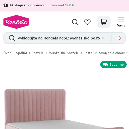
Ekologická doprava
zadarmo nad 199 €
4,7
31 285
overených produktových recenzií
Menu
Úvod
Spálňa
Postele
Manželské postele
Posteľ, ružová/gold chróm z
Zadarmo