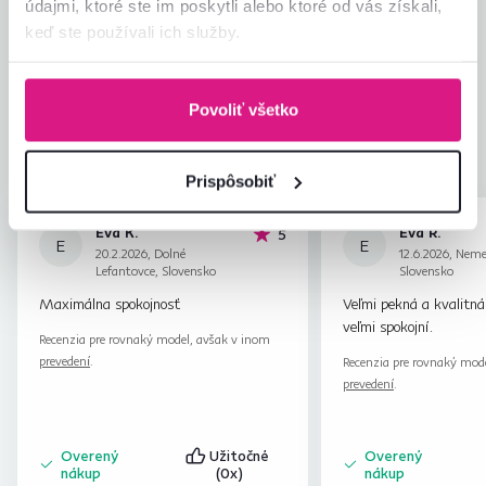
Hodnotenia produktu
údajmi, ktoré ste im poskytli alebo ktoré od vás získali,
keď ste používali ich služby.
Jednoduchosť montáže
4,6
4,5
Kvalita výrobku
4,4
Zodpovedá očakávaniam
4,6
Povoliť všetko
20
recenzií
Zabalenie výrobku
4,7
Pomer hodnoty a ceny
4,5
Prispôsobiť
Eva K.
Eva R.
hviezdičiek
5
E
E
20.2.2026, Dolné
12.6.2026, Nem
Lefantovce, Slovensko
Slovensko
Maximálna spokojnosť
Veľmi pekná a kvalitná
veľmi spokojní.
Recenzia pre rovnaký model, avšak v inom
prevedení
.
Recenzia pre rovnaký mod
prevedení
.
Overený
Užitočné
Overený
nákup
(0x)
nákup