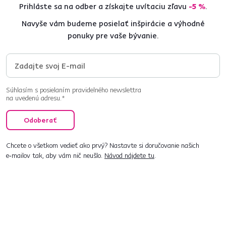
Prihláste sa na odber a získajte uvítaciu zľavu
-5 %
.
Navyše vám budeme posielať inšpirácie a výhodné
ponuky pre vaše bývanie.
Súhlasím s posielaním pravidelného newslettra
na uvedenú adresu.*
Odoberať
Chcete o všetkom vedieť ako prvý? Nastavte si doručovanie našich
e‑mailov tak, aby vám nič neušlo.
Návod nájdete tu
.