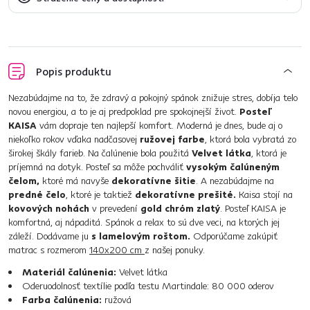
Popis produktu
Nezabúdajme na to, že zdravý a pokojný spánok znižuje stres, dobíja telo
novou energiou, a to je aj predpoklad pre spokojnejší život.
Posteľ
KAISA
vám dopraje ten najlepší komfort. Moderná je dnes, bude aj o
niekoľko rokov vďaka nadčasovej
ružovej farbe
, ktorá bola vybratá zo
širokej škály farieb. Na čalúnenie bola použitá
Velvet látka
, ktorá je
príjemná na dotyk. Posteľ sa môže pochváliť
vysokým čalúneným
čelom,
ktoré má navyše
dekoratívne šitie
. A nezabúdajme na
predné čelo
, ktoré je taktiež
dekoratívne prešité.
Kaisa stojí na
kovových nohách
v prevedení
gold chróm zlatý
. Posteľ KAISA je
komfortná, aj nápaditá. Spánok a relax to sú dve veci, na ktorých jej
záleží. Dodávame ju
s lamelovým roštom.
Odporúčame zakúpiť
matrac s rozmerom
140x200 cm
z našej ponuky.
Materiál čalúnenia:
Velvet látka
Oderuodolnosť textílie podľa testu Martindale: 80 000 oderov
Farba čalúnenia:
ružová