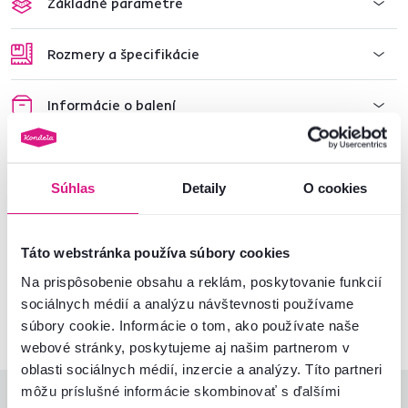
Základné parametre
Rozmery a špecifikácie
Informácie o balení
Montážny návod
Súhlas
Detaily
O cookies
Nenašli ste požadované informácie?
Táto webstránka používa súbory cookies
Kontaktujte nás a my vám radi poradíme
Na prispôsobenie obsahu a reklám, poskytovanie funkcií
02/ 40 100 100
Spustiť chat
sociálnych médií a analýzu návštevnosti používame
súbory cookie. Informácie o tom, ako používate naše
webové stránky, poskytujeme aj našim partnerom v
oblasti sociálnych médií, inzercie a analýzy. Títo partneri
môžu príslušné informácie skombinovať s ďalšími