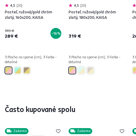
4,5
20
4,5
20
Posteľ, ružová/gold chróm
Posteľ, ružová/gold chróm
P
zlatý, 160x200, KAISA
zlatý, 180x200, KAISA
c
345 €
-16%
289 €
319 €
2
3 Plocha na spanie (cm), 3 Farba -
3 Plocha na spanie (cm), 3 Farba -
3 
detailná
detailná
de
Často kupované spolu
Zadarmo
Zadarmo