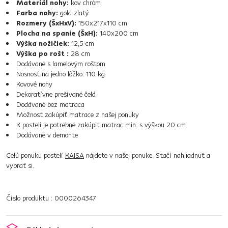
Materiál nohy:
kov chróm
Farba nohy:
gold zlatý
Rozmery (ŠxHxV):
150x217x110 cm
Plocha na spanie (ŠxH):
140x200 cm
Výška nožičiek:
12,5 cm
Výška po rošt :
28 cm
Dodávané s lamelovým roštom
Nosnosť na jedno lôžko: 110 kg
Kovové nohy
Dekoratívne prešívané čelá
Dodávané bez matraca
Možnosť zakúpiť matrace z našej ponuky
K posteli je potrebné zakúpiť matrac min. s výškou 20 cm
Dodávané v demonte
Celú ponuku postelí
KAISA
nájdete v našej ponuke. Stačí nahliadnuť a
vybrať si.
Číslo produktu : 0000264347