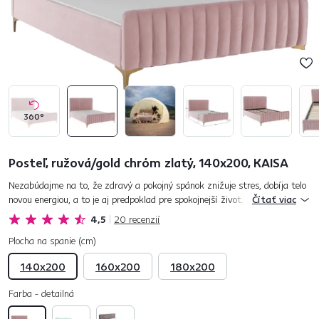
360°
Posteľ, ružová/gold chróm zlatý, 140x200, KAISA
Nezabúdajme na to, že zdravý a pokojný spánok znižuje stres, dobíja telo
novou energiou, a to je aj predpoklad pre spokojnejší život. Posteľ KAISA
Čítať viac
vám dopraje ten najlepší komfort. Moderná je dne...
4,5
20
recenzií
Plocha na spanie (cm)
140x200
160x200
180x200
Farba - detailná