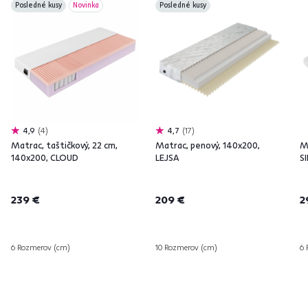
Posledné kusy
Novinka
Posledné kusy
4,9
4
4,7
17
Matrac, taštičkový, 22 cm,
Matrac, penový, 140x200,
M
140x200, CLOUD
LEJSA
S
239 €
209 €
2
6 Rozmerov (cm)
10 Rozmerov (cm)
6 