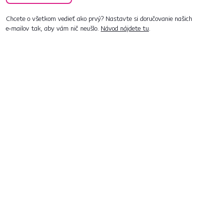
Chcete o všetkom vedieť ako prvý? Nastavte si doručovanie našich
e‑mailov tak, aby vám nič neušlo.
Návod nájdete tu
.
Predajne po celom Slovensku