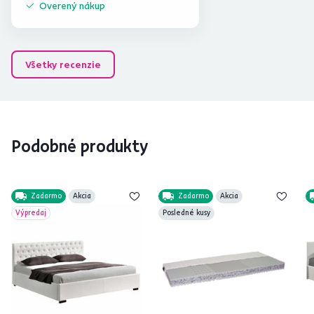
Overený nákup
Všetky recenzie
Podobné produkty
Zadarmo
Akcia
Zadarmo
Akcia
Výpredaj
Posledné kusy