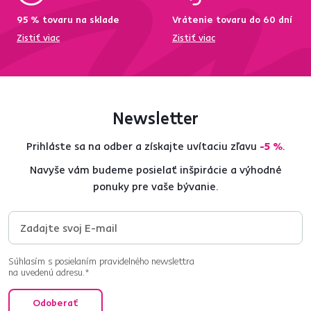
95 % tovaru na sklade
Vrátenie tovaru do 60 dní
Zistiť viac
Zistiť viac
Newsletter
Prihláste sa na odber a získajte uvítaciu zľavu
-5 %
.
Navyše vám budeme posielať inšpirácie a výhodné
ponuky pre vaše bývanie.
Súhlasím s posielaním pravidelného newslettra
na uvedenú adresu.*
Odoberať