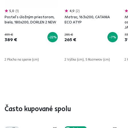
5,0
1
4,9
2
Posteľ s úložným priestorom,
Matrac, 163x200, CATANIA
M
biela, 180x200, DORLEN 2 NEW
ECO ATYP
os
J
499 €
285 €
33
-22%
-7%
389 €
265 €
3
2 Plocha na spanie (cm)
2 Výška (cm), 5 Rozmerov (cm)
2 
Často kupované spolu