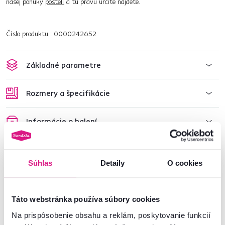
našej ponuky
postelí
a tú pravú určite nájdete.
Číslo produktu : 0000242652
Základné parametre
Rozmery a špecifikácie
Informácie o balení
Montážny návod
Súhlas
Detaily
O cookies
Nenašli ste požadované informácie?
Táto webstránka používa súbory cookies
Kontaktujte nás a my vám radi poradíme
Na prispôsobenie obsahu a reklám, poskytovanie funkcií