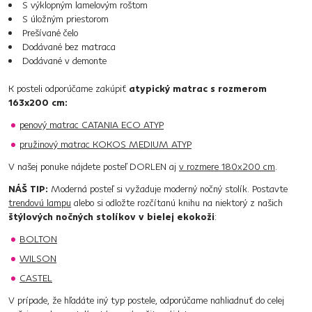
S výklopným lamelovým roštom
S úložným priestorom
Prešívané čelo
Dodávané bez matraca
Dodávané v demonte
K posteli odporúčame zakúpiť
atypický matrac s rozmerom
163x200 cm:
penový matrac CATANIA ECO ATYP
pružinový matrac KOKOS MEDIUM ATYP
V našej ponuke nájdete posteľ DORLEN aj
v rozmere 180x200 cm
.
NÁŠ TIP:
Moderná posteľ si vyžaduje moderný nočný stolík. Postavte
trendovú lampu
alebo si odložte rozčítanú knihu na niektorý z našich
štýlových nočných stolíkov v bielej ekokoži
:
BOLTON
WILSON
CASTEL
V prípade, že hľadáte iný typ postele, odporúčame nahliadnuť do celej