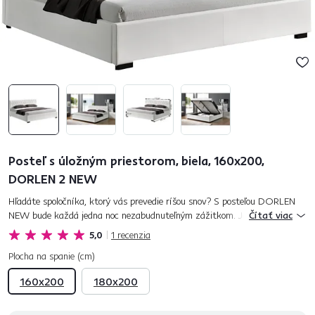
Posteľ s úložným priestorom, biela, 160x200,
DORLEN 2 NEW
Hľadáte spoločníka, ktorý vás prevedie ríšou snov? S posteľou DORLEN
NEW bude každá jedna noc nezabudnuteľným zážitkom. Jej vycibrený
Čítať viac
štýl zmení vašu spálňu na dizajnovú komnatu. Detailne prešívané če...
5,0
1
recenzia
Plocha na spanie (cm)
160x200
180x200