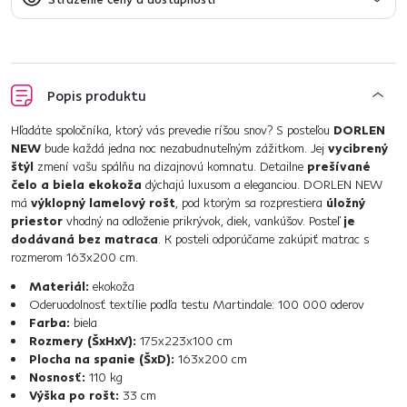
Popis produktu
Hľadáte spoločníka, ktorý vás prevedie ríšou snov? S posteľou
DORLEN
NEW
bude každá jedna noc nezabudnuteľným zážitkom. Jej
vycibrený
štýl
zmení vašu spálňu na dizajnovú komnatu. Detailne
prešívané
čelo a biela ekokoža
dýchajú luxusom a eleganciou. DORLEN NEW
má
výklopný lamelový rošt
, pod ktorým sa rozprestiera
úložný
priestor
vhodný na odloženie prikrývok, diek, vankúšov. Posteľ
je
dodávaná bez matraca
. K posteli odporúčame zakúpiť matrac s
rozmerom 163x200 cm.
Materiál:
ekokoža
Oderuodolnosť textílie podľa testu Martindale: 100 000 oderov
Farba:
biela
Rozmery (ŠxHxV):
175x223x100 cm
Plocha na spanie (ŠxD):
163x200 cm
Nosnosť:
110 kg
Výška po rošt:
33 cm