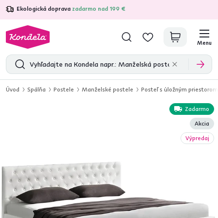
Ekologická doprava
zadarmo nad 199 €
4,7
31 285
overených produktových recenzií
Menu
Úvod
Spálňa
Postele
Manželské postele
Posteľ s úložným priestoro
Zadarmo
Akcia
Výpredaj