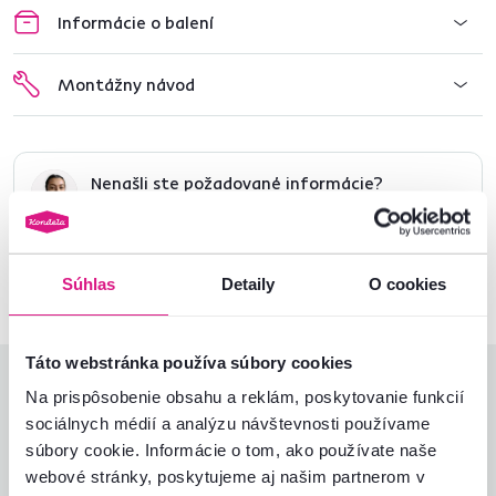
Informácie o balení
Montážny návod
Nenašli ste požadované informácie?
Kontaktujte nás a my vám radi poradíme
02/ 40 100 100
Spustiť chat
Súhlas
Detaily
O cookies
Táto webstránka používa súbory cookies
Hodnotenia produktu
Na prispôsobenie obsahu a reklám, poskytovanie funkcií
sociálnych médií a analýzu návštevnosti používame
Jednoduchosť montáže
4,1
súbory cookie. Informácie o tom, ako používate naše
4,4
Kvalita výrobku
4,6
webové stránky, poskytujeme aj našim partnerom v
Zodpovedá očakávaniam
4,4