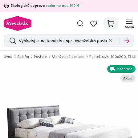
Ekologická doprava
zadarmo nad 199 €
4,7
31 211
overených produktových recenzií
Menu
Úvod
Spálňa
Postele
Manželské postele
Posteľ, sivá, 160x200, ELSIE
Zadarmo
Akcia