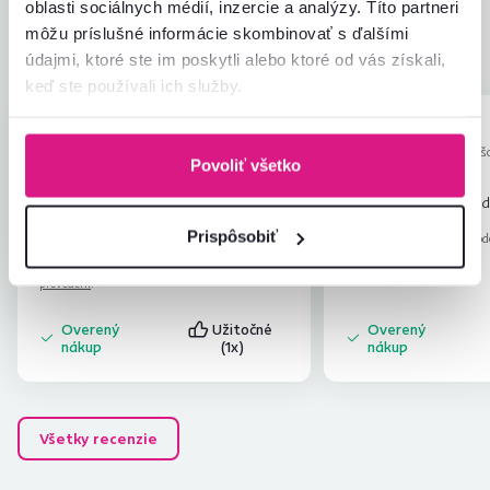
oblasti sociálnych médií, inzercie a analýzy. Títo partneri
9
recenzií
Zabalenie výrobku
4,2
môžu príslušné informácie skombinovať s ďalšími
Pomer hodnoty a ceny
4,6
údajmi, ktoré ste im poskytli alebo ktoré od vás získali,
keď ste používali ich služby.
Iveta K.
Tamara V.
hviezdičky
4.6
I
T
11.10.2023, Bratislava,
28.10.2023, Preš
Povoliť všetko
Slovensko
Slovensko
Návod montáže by mohol byť
Neboli dodané všetky d
detailnejší, ale zvládli sme to.
Prispôsobiť
Recenzia pre rovnaký mod
prevedení
.
Recenzia pre rovnaký model, avšak v inom
prevedení
.
Overený
Užitočné
Overený
nákup
(1x)
nákup
Všetky recenzie