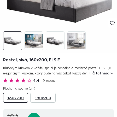
Posteľ, sivá, 160x200, ELSIE
Kľúčovým kúskom v každej spálni je pohodlná a moderná posteľ. ELSIE je
elegantným kúskom, ktorý bude na vás čakať každý deň. Kvalitný spánok
Čítať viac
a načerpanie síl, to je výzva pre úžasnú posteľ ELSIE....
4,4
9
recenzií
Plocha na spanie (cm)
160x200
180x200
499 €