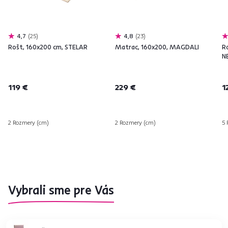
4,7
25
4,8
23
Rošt, 160x200 cm, STELAR
Matrac, 160x200, MAGDALI
R
N
119 €
229 €
1
2 Rozmery (cm)
2 Rozmery (cm)
5 
Vybrali sme pre Vás