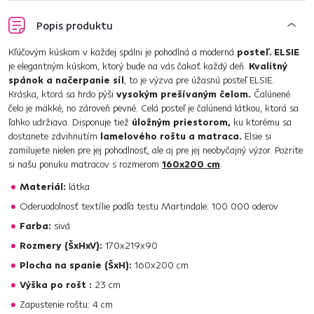
Popis produktu
Kľúčovým kúskom v každej spálni je pohodlná a moderná
posteľ. ELSIE
je elegantným kúskom, ktorý bude na vás čakať každý deň.
Kvalitný
spánok a načerpanie síl
, to je výzva pre úžasnú posteľ ELSIE.
Kráska, ktorá sa hrdo pýši
vysokým prešívaným čelom.
Čalúnené
čelo je mäkké, no zároveň pevné. Celá posteľ je čalúnená látkou, ktorá sa
ľahko udržiava. Disponuje tiež
úložným priestorom,
ku ktorému sa
dostanete zdvihnutím
lamelového roštu a matraca.
Elsie si
zamilujete nielen pre jej pohodlnosť, ale aj pre jej neobyčajný výzor. Pozrite
si našu ponuku matracov s rozmerom
160x200 cm
.
Materiál:
látka
Oderuodolnosť textílie podľa testu Martindale: 100 000 oderov
Farba:
sivá
Rozmery (ŠxHxV):
170x219x90
Plocha na spanie (ŠxH):
160x200 cm
Výška po rošt :
23 cm
Zapustenie roštu: 4 cm