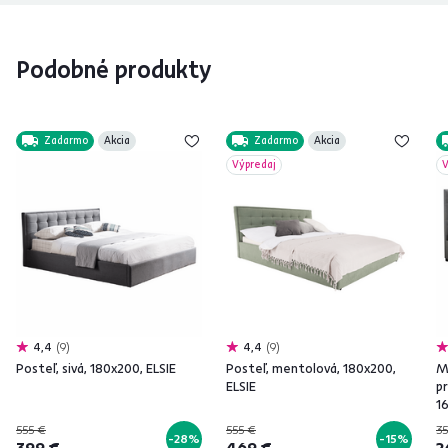
Podobné produkty
Zadarmo
Akcia
Zadarmo
Akcia
Výpredaj
V
4,4
9
4,4
9
Posteľ, sivá, 180x200, ELSIE
Posteľ, mentolová, 180x200,
M
ELSIE
pr
1
555 €
555 €
35
-28%
-15%
399 €
469 €
2