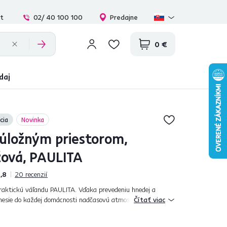
at
02/ 40 100 100
Predajne
0 €
daj
cia
Novinka
 úložným priestorom,
ová, PAULITA
,8
20
recenzií
aktickú váľandu PAULITA. Vďaka prevedeniu hnedej a
nesie do každej domácnosti nadčasovú atmosféru. Leňošenie
Čítať viac
je vybavená penovým matraco...