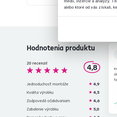
médií, inzercie a analýzy. Tí
alebo ktoré od vás získali, ke
Hodnotenia produktu
20
recenzií
4,8
Kr
úl
f
Jednoduchosť montáže
4,9
Kvalita výrobku
4,5
Zodpovedá očakávaniam
4,6
Zabalenie výrobku
5,0