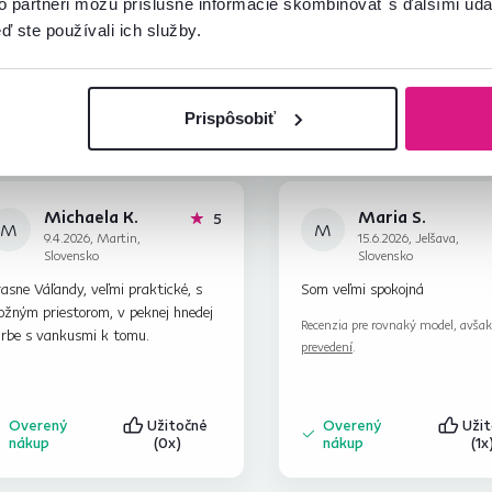
to partneri môžu príslušné informácie skombinovať s ďalšími údaj
ď ste používali ich služby.
Prispôsobiť
Michaela K.
Maria S.
hviezdičiek
5
M
M
9.4.2026, Martin,
15.6.2026, Jelšava,
Slovensko
Slovensko
asne Váľandy, veľmi praktické, s
Som veľmi spokojná
ožným priestorom, v peknej hnedej
Recenzia pre rovnaký model, avša
arbe s vankusmi k tomu.
prevedení
.
Overený
Užitočné
Overený
Uži
nákup
(0x)
nákup
(1x