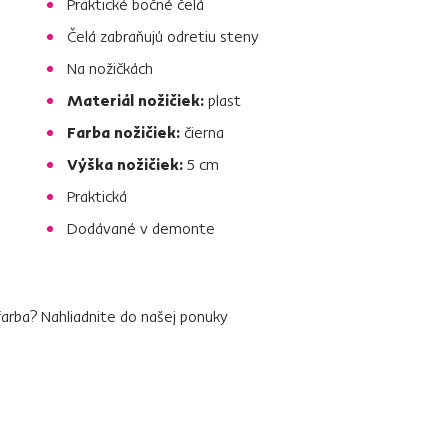
Praktické bočné čelá
Čelá zabraňujú odretiu steny
Na nožičkách
Materiál nožičiek:
plast
Farba nožičiek:
čierna
Výška nožičiek:
5 cm
Praktická
Dodávané v demonte
farba? Nahliadnite do našej ponuky