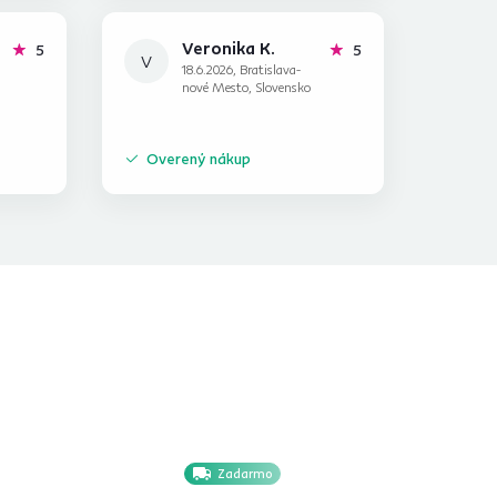
Veronika K.
hviezdičiek
hviezdičiek
5
5
V
18.6.2026, Bratislava-
nové Mesto, Slovensko
Overený nákup
Zadarmo