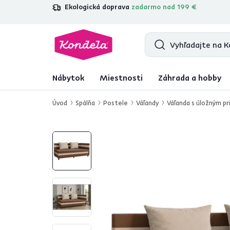
Ekologická doprava
zadarmo nad 199 €
4,7
31 285
overených produktových r
Nábytok
Miestnosti
Záhrada a hobby
Úvod
Spálňa
Postele
Váľandy
Váľanda s úložným p