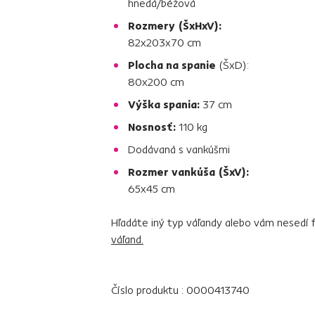
hnedá/béžová
Rozmery (ŠxHxV):
82x203x70 cm
Plocha na spanie
(ŠxD):
80x200 cm
Výška spania:
37 cm
Nosnosť:
110 kg
Dodávaná s vankúšmi
Rozmer vankúša (ŠxV):
65x45 cm
Hľadáte iný typ váľandy alebo vám nesedí 
váľand.
Číslo produktu : 0000413740