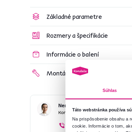
Základné parametre
Rozmery a špecifikácie
Informácie o balení
Montážny návod
Súhlas
Nenašli ste požadované infor
Táto webstránka používa sú
Kontaktujte nás a my vám radi p
Na prispôsobenie obsahu a r
02/ 40 100 100
cookie. Informácie o tom, ak