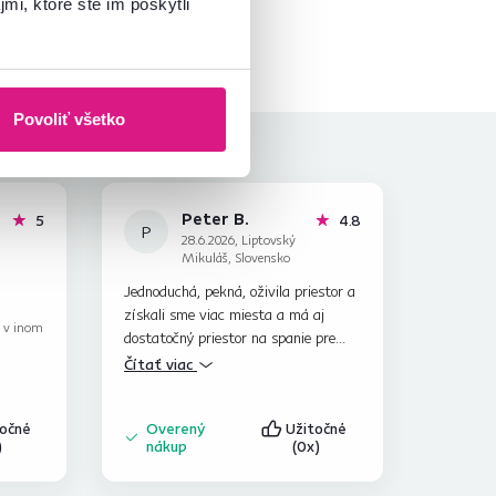
mi, ktoré ste im poskytli
Povoliť všetko
Peter B.
hviezdičiek
hviezdičky
5
4.8
P
28.6.2026, Liptovský
Mikuláš, Slovensko
Jednoduchá, pekná, oživila priestor a
získali sme viac miesta a má aj
k v inom
dostatočný priestor na spanie pre
návštevu.
Čítať viac
točné
Overený
Užitočné
)
nákup
(0x)