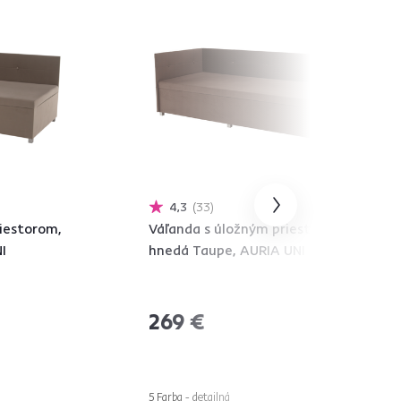
4,3
33
iestorom,
Váľanda s úložným priestorom,
I
hnedá Taupe, AURIA UNI
269 €
5 Farba - detailná