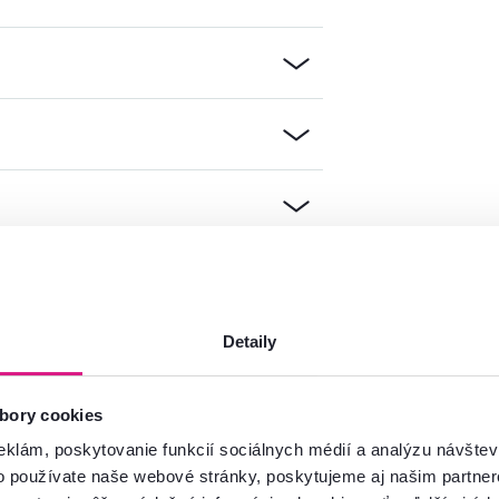
Detaily
mácie?
bory cookies
oradíme
eklám, poskytovanie funkcií sociálnych médií a analýzu návšte
Spustiť chat
o používate naše webové stránky, poskytujeme aj našim partner