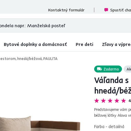
ecenzií
Kontaktný formulár
Spustiť ch
Bytové doplnky a domácnosť
Pre deti
Zľavy a výpre
riestorom, hnedá/béžová, PAULITA
Zadarmo
Ak
Váľanda s
hnedá/béž
4
Predstavujeme vám pr
béžovej látky Alova v
môže začať! Váľanda 
Farba - detailná