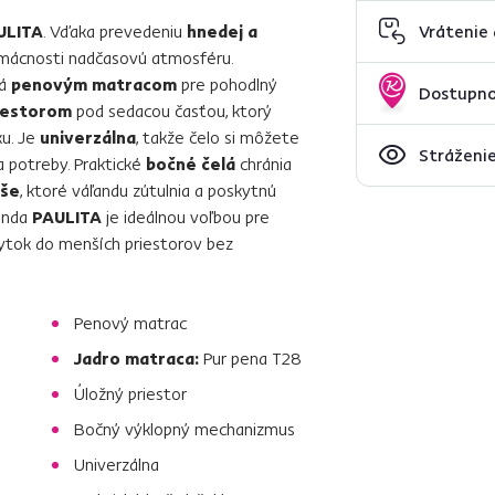
ULITA
. Vďaka prevedeniu
hnedej a
Vrátenie
mácnosti nadčasovú atmosféru.
ná
penovým matracom
pre pohodlný
Dostupno
iestorom
pod sedacou časťou, ktorý
u. Je
univerzálna
, takže čelo si môžete
Stráženie
a potreby. Praktické
bočné čelá
chránia
še
, ktoré váľandu zútulnia a poskytnú
ľanda
PAULITA
je ideálnou voľbou pre
ábytok do menších priestorov bez
Penový matrac
Jadro matraca:
Pur pena T28
Úložný priestor
Bočný výklopný mechanizmus
Univerzálna