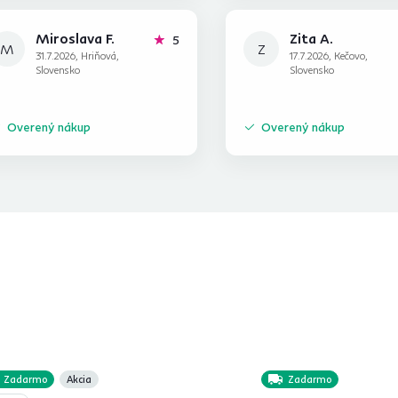
Miroslava F.
Zita A.
hviezdičiek
5
M
Z
31.7.2026, Hriňová,
17.7.2026, Kečovo,
Slovensko
Slovensko
Overený nákup
Overený nákup
Zadarmo
Akcia
Zadarmo