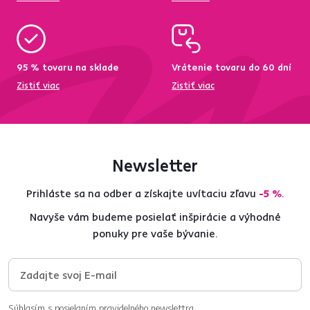
95 % tovaru na sklade
Vrátenie tovaru do 60 dní
Zistiť viac
Zistiť viac
Newsletter
Prihláste sa na odber a získajte uvítaciu zľavu
-5 %
.
Navyše vám budeme posielať inšpirácie a výhodné
ponuky pre vaše bývanie.
Súhlasím s posielaním pravidelného newslettra