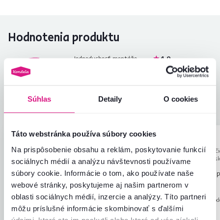
Hodnotenia produktu
Jednoduchosť montáže
4,9
4,8
Kvalita výrobku
4,7
Zodpovedá očakávaniam
4,8
10
recenzií
Zabalenie výrobku
4,9
Súhlas
Detaily
O cookies
Pomer hodnoty a ceny
4,9
Táto webstránka používa súbory cookies
Silvia D.
Anonym
hviezdičiek
5
S
A
Na prispôsobenie obsahu a reklám, poskytovanie funkcií
7.2.2026, Horná Stubna,
20.11.2025, Turč
Slovensko
Teplice, Slovens
sociálnych médií a analýzu návštevnosti používame
súbory cookie. Informácie o tom, ako používate naše
Rýchle dodanie. Som spokojná.
Rýchle dodanie, dobrý 
primeranú cenu.
webové stránky, poskytujeme aj našim partnerom v
Recenzia pre rovnaký model, avšak v inom
oblasti sociálnych médií, inzercie a analýzy. Títo partneri
prevedení
.
Recenzia pre rovnaký mod
môžu príslušné informácie skombinovať s ďalšími
prevedení
.
údajmi, ktoré ste im poskytli alebo ktoré od vás získali,