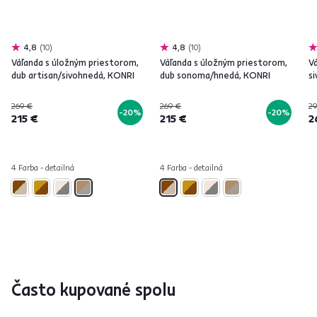
4,8
10
4,8
10
Váľanda s úložným priestorom,
Váľanda s úložným priestorom,
V
dub artisan/sivohnedá, KONRI
dub sonoma/hnedá, KONRI
s
269 €
269 €
29
-20%
-20%
215 €
215 €
2
4 Farba - detailná
4 Farba - detailná
Často kupované spolu