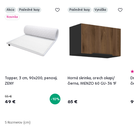
Akcia
Posledné kusy
Posledné kusy
Vynáška
Novinka
Topper, 3 cm, 90x200, penový,
Horná skrinka, orech okapi/
Dr
ZENY
čierna, MENZO 60 GU-36 1F
č
55 €
-10%
49 €
65 €
9
5 Rozmerov (cm)