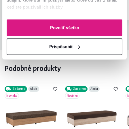
Overený
Užitočné
Overený
keď ste používali ich služby.
nákup
(0x)
nákup
Povoliť všetko
Všetky recenzie
Prispôsobiť
Podobné produkty
Zadarmo
Akcia
Zadarmo
Akcia
Novinka
Novinka
N