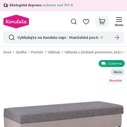
Ekologická doprava
zadarmo nad 199 €
4,7
31 333
overených produktových recenzií
Menu
Úvod
Spálňa
Postele
Váľandy
Váľanda s úložným priestorom, kašmír/
Zadarmo
Akcia
Novinka