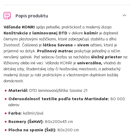
Popis produktu
Váľanda KONRI
spája pohodlie, praktickosť a moderný dizajn.
Konštrukcia z laminovanej DTD
v dekore
kašmír
je doplnená
čiernymi plastovými nožičkami, ktoré zabezpečujú stabilitu a dlhú
životnosť. Čalúnená je
látkou Savana
v
sivom
odtieni, ktorá je
príjemná na dotyk.
Pružinový matrac
poskytuje pohodlný a ničím
nerušený spánok. Pod sedacou časťou sa nachádza
úložný priestor
na
lôžkoviny alebo iné veci. Váľanda KONRI je
univerzálna,
vhodná do
detskej izby, študentskej izby či hosťovskej miestnosti, a jednoduchý
moderný dizajn ju robí praktickým a všestranným doplnkom každej
domácnosti.
Materiál:
DTD laminovaná/látka Savana 21
Oderuodolnosť textílie podľa testu Martindale:
80 000
oderov
Farba:
kašmír/sivá
Rozmery (ŠxHxV):
80x200x43 cm
Plocha na spanie (ŠxD):
80x200 cm