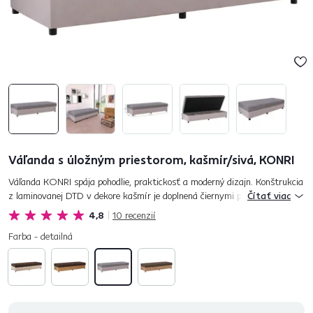
Váľanda s úložným priestorom, kašmír/sivá, KONRI
Váľanda KONRI spája pohodlie, praktickosť a moderný dizajn. Konštrukcia
z laminovanej DTD v dekore kašmír je doplnená čiernymi plastovými
Čítať viac
nožičkami, ktoré zabezpečujú stabilitu a dlhú životnosť. Č...
4,8
10
recenzií
Farba - detailná