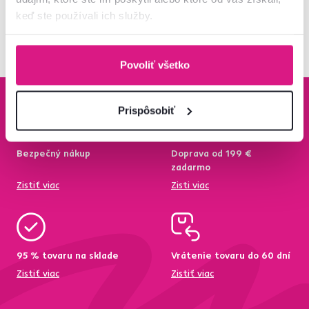
Pozreli ste
6
produktov z
6
keď ste používali ich služby.
Povoliť všetko
Prispôsobiť
Bezpečný nákup
Doprava od 199 €
zadarmo
Zistiť viac
Zisti viac
95 % tovaru na sklade
Vrátenie tovaru do 60 dní
Zistiť viac
Zistiť viac