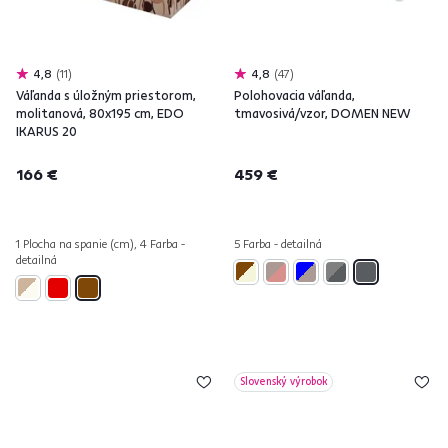
4,8
11
4,8
47
Váľanda s úložným priestorom,
Polohovacia váľanda,
molitanová, 80x195 cm, EDO
tmavosivá/vzor, DOMEN NEW
IKARUS 20
166 €
459 €
1 Plocha na spanie (cm), 4 Farba -
5 Farba - detailná
detailná
Slovenský výrobok