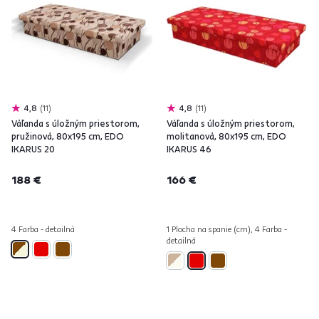
4,8
11
4,8
11
Váľanda s úložným priestorom,
Váľanda s úložným priestorom,
pružinová, 80x195 cm, EDO
molitanová, 80x195 cm, EDO
IKARUS 20
IKARUS 46
188 €
166 €
4 Farba - detailná
1 Plocha na spanie (cm), 4 Farba -
detailná