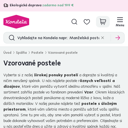
Ekologická doprava
zadarmo nad 199 €
4,7
31 211
overených produktových recenzií
Menu
Úvod
Spálňa
Postele
Vzorované postele
Vzorované postele
Vyberte si z našej
širokej ponuky postelí
a doprajte si kvalitný a
ničim nerušený spánok. U nás nájdete postele r
ôznych veľkostí a
dizajnov
, ktoré vám pomôžu vytvoriť ideálnu atmosféru v spálni. Náš
sortiment zahŕňa postele vo farebnom prevedení
Vzor
. Okrem klasických
drevotrieskových postelí ponúkame aj moderné lôžka z kovu, kože a
ďalších materiálov. V našej ponuke nájdete tiež
postele s úložným
priestorom
, ktoré vám ušetria miesto a pomôžu udržať vašu spálňu
upratanú. Sme tu pre vás, aby sme vám pomohli vybrať si postel, ktorá
bude dokonale vyhovovať vašim potrebám a preferenciám. Objednajte si
u nás posteľ ešte dnes a užite si zdravý a kvalitný spánok každú noc.