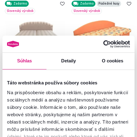
Zadarmo
Zadarmo
Posledné kusy
Slovenský výrobok
Slovenský výrobok
Súhlas
Detaily
O cookies
4,4
1
Manželská posteľ, béžová/vzor
Celočalúnená váľanda s
karo, 180x200, LUCIA
molitánovým matracom,
Táto webstránka používa súbory cookies
oranžová+vzor, EDO 3
Na prispôsobenie obsahu a reklám, poskytovanie funkcií
sociálnych médií a analýzu návštevnosti používame
802 €
335 €
súbory cookie. Informácie o tom, ako používate naše
webové stránky, poskytujeme aj našim partnerom v
oblasti sociálnych médií, inzercie a analýzy. Títo partneri
môžu príslušné informácie skombinovať s ďalšími
údajmi, ktoré ste im poskytli alebo ktoré od vás získali,