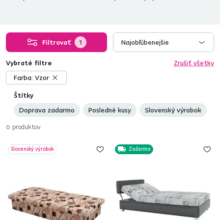
Filtrovať
1
Najobľúbenejšie
Vybraté filtre
Zrušiť všetky
Farba:
Vzor
Štítky
Doprava zadarmo
Posledné kusy
Slovenský výrobok
6
produktov
Slovenský výrobok
Zadarmo