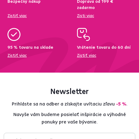
Bezpečný nákup
Doprava od 199 €
zadarmo
Zistiť viac
Zisti viac
95 % tovaru na sklade
Vrátenie tovaru do 60 dní
Zistiť viac
Zistiť viac
Newsletter
Prihláste sa na odber a získajte uvítaciu zľavu
-5 %
.
Navyše vám budeme posielať inšpirácie a výhodné
ponuky pre vaše bývanie.