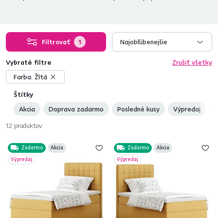
Filtrovať
1
Najobľúbenejšie
Vybraté filtre
Zrušiť všetky
Farba:
Žltá
Štítky
Akcia
Doprava zadarmo
Posledné kusy
Výpredaj
N
12
produktov
Zadarmo
Akcia
Zadarmo
Akcia
Výpredaj
Výpredaj