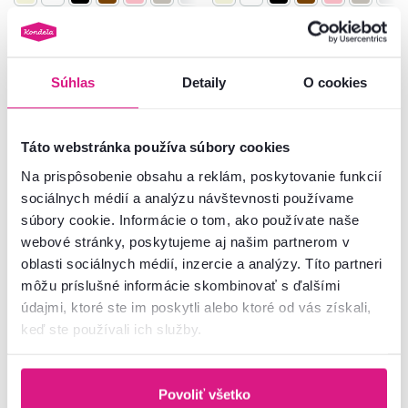
Zadarmo
Zadarmo
Posledné kusy
Súhlas
Detaily
O cookies
Táto webstránka používa súbory cookies
Na prispôsobenie obsahu a reklám, poskytovanie funkcií
sociálnych médií a analýzu návštevnosti používame
súbory cookie. Informácie o tom, ako používate naše
webové stránky, poskytujeme aj našim partnerom v
oblasti sociálnych médií, inzercie a analýzy. Títo partneri
4,9
87
4,9
87
môžu príslušné informácie skombinovať s ďalšími
Boxspringová posteľ, 200x200,
Boxspringová posteľ, 90x200,
údajmi, ktoré ste im poskytli alebo ktoré od vás získali,
žltá látka Velvet, GULIETTE +
žltá látka Velvet, pravá, GULIETTE
keď ste používali ich služby.
darček
+ darček
699 €
499 €
Povoliť všetko