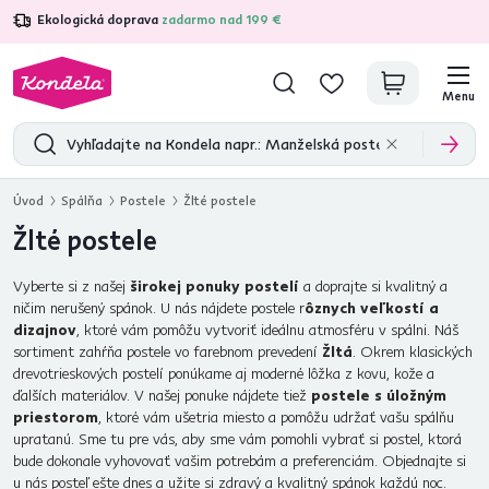
Ekologická doprava
zadarmo nad 199 €
4,7
31 285
overených produktových recenzií
Menu
Úvod
Spálňa
Postele
Žlté postele
Žlté postele
Vyberte si z našej
širokej ponuky postelí
a doprajte si kvalitný a
ničim nerušený spánok. U nás nájdete postele r
ôznych veľkostí a
dizajnov
, ktoré vám pomôžu vytvoriť ideálnu atmosféru v spálni. Náš
sortiment zahŕňa postele vo farebnom prevedení
Žltá
. Okrem klasických
drevotrieskových postelí ponúkame aj moderné lôžka z kovu, kože a
ďalších materiálov. V našej ponuke nájdete tiež
postele s úložným
priestorom
, ktoré vám ušetria miesto a pomôžu udržať vašu spálňu
upratanú. Sme tu pre vás, aby sme vám pomohli vybrať si postel, ktorá
bude dokonale vyhovovať vašim potrebám a preferenciám. Objednajte si
u nás posteľ ešte dnes a užite si zdravý a kvalitný spánok každú noc.