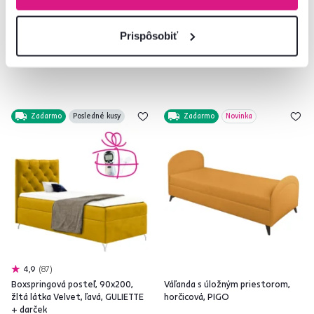
6 Plocha na spanie (cm), 10 Farba -
6 Plocha na spanie (cm), 10 Farba -
detailná, 3 Prevedenie
detailná, 3 Prevedenie
Prispôsobiť
Zadarmo
Posledné kusy
Zadarmo
Novinka
4,9
87
Boxspringová posteľ, 90x200,
Váľanda s úložným priestorom,
žltá látka Velvet, ľavá, GULIETTE
horčicová, PIGO
+ darček