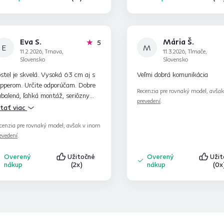
Eva S.
Mária Š.
hviezdičiek
5
E
M
11.2.2026, Trnava,
11.3.2026, Tlmače,
Slovensko
Slovensko
stel je skvelá. Vysoká 63 cm aj s
Veľmi dobrá komunikácia
opperom. Určite odporúčam. Dobre
Recenzia pre rovnaký model, avša
balená, ľahká montáž, seriôzny
prevedení
.
fér..Niet čo vytknúť.
ítať viac
cenzia pre rovnaký model, avšak v inom
evedení
.
Overený
Užitočné
Overený
Uži
nákup
(2x)
nákup
(0x