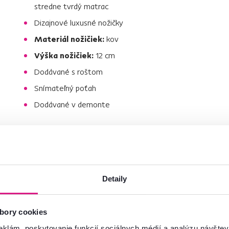
stredne tvrdý matrac
Dizajnové luxusné nožičky
Materiál nožičiek:
kov
Výška nožičiek:
12 cm
Dodávané s roštom
Snímateľný poťah
Dodávané v demonte
našom eshope.
 si z veľkej ponuky
boxspringových
Detaily
bory cookies
eklám, poskytovanie funkcií sociálnych médií a analýzu návšte