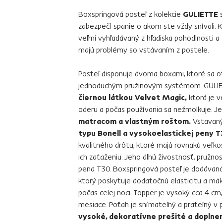
Boxspringová posteľ z kolekcie
GULIETTE
s
zabezpečí spanie o akom ste vždy snívali. K
veľmi vyhľadávaný z hľadiska pohodlnosti a di
majú problémy so vstávaním z postele.
Posteľ disponuje dvoma boxami, ktoré sa o
jednoduchým pružinovým systémom. GULI
čiernou látkou Velvet Magic,
ktorá je v
oderu a počas používania sa nežmolkuje. 
matracom a vlastným roštom.
Vstavaný
typu Bonell a vysokoelastickej peny T
kvalitného drôtu, ktoré majú rovnakú veľkos
ich zaťaženiu. Jeho dlhú živostnosť, pružn
pena T30. Boxspringová posteľ je dodávan
ktorý poskytuje dodatočnú elasticitu a mäk
počas celej noci. Topper je vysoký cca 4 
mesiace. Poťah je snímateľný a prateľný v p
vysoké, dekoratívne prešité a doplne