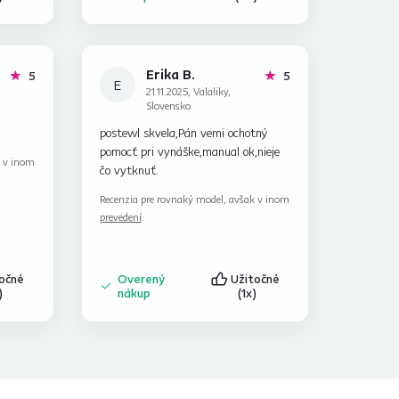
Erika B.
hviezdičiek
hviezdičiek
5
5
E
21.11.2025, Valaliky,
Slovensko
postewl skvela,Pán vemi ochotný
pomocť pri vynáške,manual ok,nieje
k v inom
čo vytknuť.
Recenzia pre rovnaký model, avšak v inom
prevedení
.
točné
Overený
Užitočné
)
nákup
(1x)