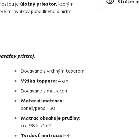
Stráženie
mosťou je
úložný priestor,
ktorým
pre milovníkov pohodlného a ničím
asážny prístroj.
Dodávané s vrchným toperom
Výška toppera:
4 cm
Dodávané s matracom
Materiál matraca:
bonell/pena T30
Matrac obsahuje pružiny:
cca 98 ks/1m2
Tvrdosť matraca:
H3-