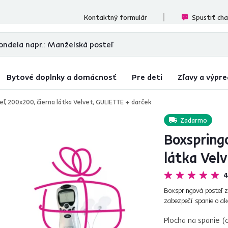
cenzií
Kontaktný formulár
Spustiť ch
Bytové doplnky a domácnosť
Pre deti
Zľavy a výpre
ľ, 200x200, čierna látka Velvet, GULIETTE + darček
Zadarmo
Boxspringo
látka Vel
4
Boxspringová posteľ z
zabezpečí spanie o ak
veľmi vyhľadávaný z hľ
Plocha na spanie (