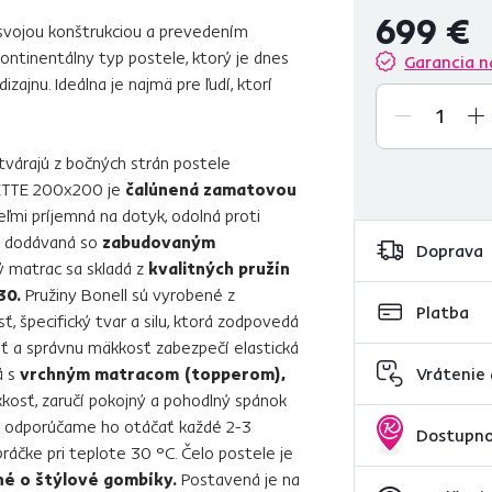
699 €
vojou konštrukciou a prevedením
ontinentálny typ postele, ktorý je dnes
Garancia n
zajnu. Ideálna je najmä pre ľudí, ktorí
tvárajú z bočných strán postele
ETTE 200x200 je
čalúnená zamatovou
eľmi príjemná na dotyk, odolná proti
Je dodávaná so
zabudovaným
Doprava
 matrac sa skladá z
kvalitných pružín
30.
Pružiny Bonell sú vyrobené z
Platba
ť, špecifický tvar a silu, ktorá zodpovedá
osť a správnu mäkkosť zabezpečí elastická
á s
vrchným matracom (topperom),
Vrátenie
kosť, zaručí pokojný a pohodlný spánok
cm, odporúčame ho otáčať každé 2-3
Dostupno
ráčke pri teplote 30 °C. Čelo postele je
né o štýlové gombíky.
Postavená je na