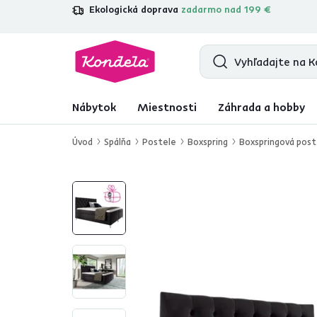
Ekologická doprava
zadarmo nad 199 €
4,7
31 211
overených produktových re
Nábytok
Miestnosti
Záhrada a hobby
Úvod
Spálňa
Postele
Boxspring
Boxspringová poste