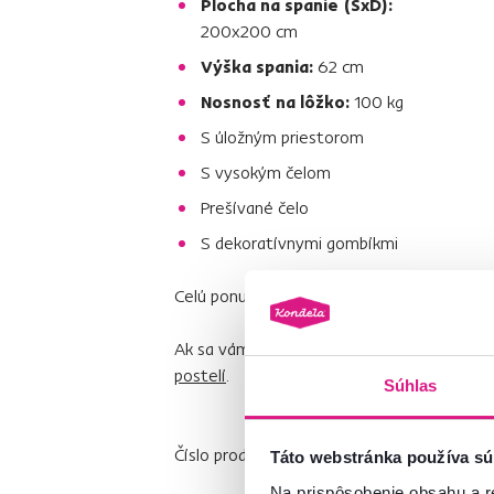
Plocha na spanie (ŠxD):
200x200 cm
Výška spania:
62 cm
Nosnosť na lôžko:
100 kg
S úložným priestorom
S vysokým čelom
Prešívané čelo
S dekoratívnymi gombíkmi
Celú ponuku postelí
GULIETTE
nájdete
na 
Ak sa vám nepáči toto prevedenie, vyberte
postelí
.
Súhlas
Číslo produktu : 0000404151
Táto webstránka používa sú
Na prispôsobenie obsahu a r