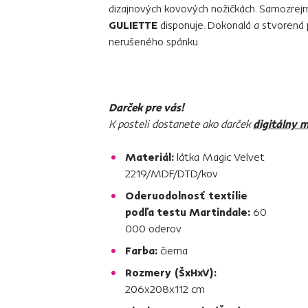
dizajnových kovových nožičkách. Samozrej
GULIETTE
disponuje. Dokonalá a stvorená 
nerušeného spánku.
Darček pre vás!
K posteli dostanete ako darček
digitálny m
Materiál:
látka Magic Velvet
2219/MDF/DTD/kov
Oderuodolnosť textílie
podľa testu Martindale:
60
000 oderov
Farba:
čierna
Rozmery (ŠxHxV):
206x208x112 cm