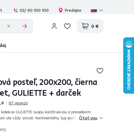
at
02/ 40 100 100
Predajne
0 €
daj
vá posteľ, 200x200, čierna
vet, GULIETTE + darček
,9
87
recenzií
 kolekcie GULIETTE svojou konštrukciou a prevedením
om ste vždy snívali. Kontinentálny typ postele, ktorý je dnes
Čítať viac
adiska pohodlnosti...
cm)