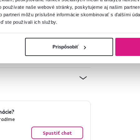
o používate naše webové stránky, poskytujeme aj našim partner
to partneri môžu príslušné informácie skombinovať s ďalšími údaj
ď ste používali ich služby.
Prispôsobiť
mácie?
oradíme
Spustiť chat