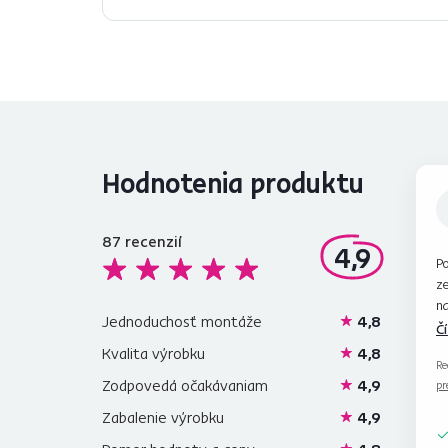
Hodnotenia produktu
87
recenzií
4,9
Po
z
na
Jednoduchosť montáže
4,8
je
Č
t
Kvalita výrobku
4,8
Re
Zodpovedá očakávaniam
4,9
pr
Zabalenie výrobku
4,9