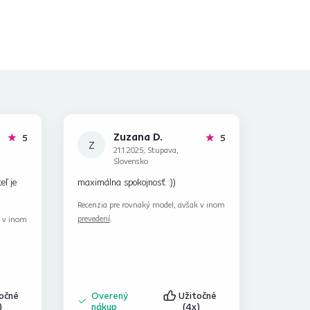
Zuzana D.
hviezdičiek
hviezdičiek
5
5
Z
21.1.2025, Stupava,
Slovensko
ľ je
maximálna spokojnosť :))
Recenzia pre rovnaký model, avšak v inom
prevedení
.
k v inom
točné
Overený
Užitočné
)
nákup
(4x)