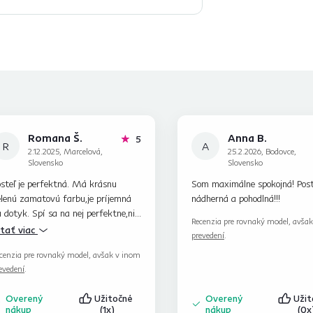
Romana Š.
Anna B.
hviezdičiek
5
R
A
2.12.2025, Marcelová,
25.2.2026, Bodovce,
Slovensko
Slovensko
steľ je perfektná. Má krásnu
Som maximálne spokojná! Poste
elenú zamatovú farbu,je príjemná
nádherná a pohodlná!!!
 dotyk. Spí sa na nej perfektne,nie
Recenzia pre rovnaký model, avša
 ani tvrdá ani mäkká. Plus bol k nej
ítať viac
prevedení
.
opper. Naozaj výborná kúpa
cenzia pre rovnaký model, avšak v inom
evedení
.
Overený
Užitočné
Overený
Uži
nákup
(1x)
nákup
(0x