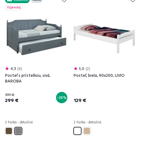
Výpredaj
4,3
4
5,0
2
Posteľ s prístelkou, sivá,
Posteľ, biela, 90x200, LIVIO
BAROBA
399 €
-25%
299 €
129 €
2 Farba - detailná
2 Farba - detailná