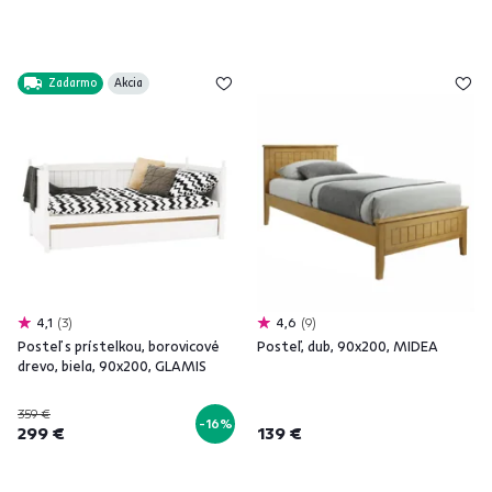
Zadarmo
Akcia
4,1
3
4,6
9
Posteľ s prístelkou, borovicové
Posteľ, dub, 90x200, MIDEA
drevo, biela, 90x200, GLAMIS
359 €
-16%
299 €
139 €