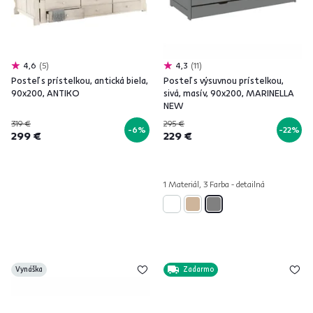
4,6
5
4,3
11
Posteľ s prístelkou, antická biela,
Posteľ s výsuvnou prístelkou,
90x200, ANTIKO
sivá, masív, 90x200, MARINELLA
NEW
319 €
295 €
-6%
-22%
299 €
229 €
1 Materiál, 3 Farba - detailná
Vynáška
Zadarmo