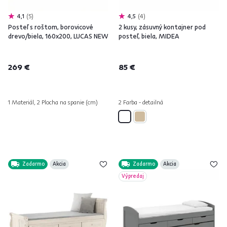
4,1
5
4,5
4
Posteľ s roštom, borovicové
2 kusy, zásuvný kontajner pod
drevo/biela, 160x200, LUCAS NEW
posteľ, biela, MIDEA
269 €
85 €
1 Materiál, 2 Plocha na spanie (cm)
2 Farba - detailná
Zadarmo
Akcia
Zadarmo
Akcia
Výpredaj