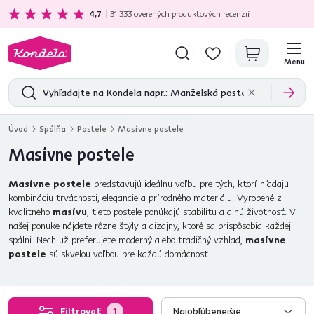
Ekologická doprava
zadarmo nad 199 €
4,7
31 333
overených produktových recenzií
Menu
Úvod
Spálňa
Postele
Masívne postele
Masívne postele
Masívne postele
predstavujú ideálnu voľbu pre tých, ktorí hľadajú
kombináciu trvácnosti, elegancie a prírodného materiálu. Vyrobené z
kvalitného
masívu
, tieto postele ponúkajú stabilitu a dlhú životnosť. V
našej ponuke nájdete rôzne štýly a dizajny, ktoré sa prispôsobia každej
spálni. Nech už preferujete moderný alebo tradičný vzhľad,
masívne
postele
sú skvelou voľbou pre každú domácnosť.
Filtrovať
1
Najobľúbenejšie