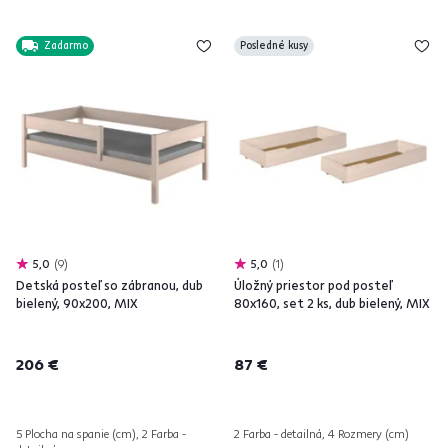
Zadarmo
Posledné kusy
5,0
9
5,0
1
Detská posteľ so zábranou, dub
Úložný priestor pod posteľ
bielený, 90x200, MIX
80x160, set 2 ks, dub bielený, MIX
206 €
87 €
5 Plocha na spanie (cm), 2 Farba -
2 Farba - detailná, 4 Rozmery (cm)