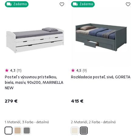
Zadarmo
Zadarmo
4,3
11
4,5
9
Posteľ s výsuvnou prístelkou,
Rozkladacia posteľ, sivá, GORETA
biela, masív, 90x200, MARINELLA
NEW
279 €
415 €
1 Materiál, 3 Farba - detailná
2 Materiál, 2 Farba - detailná