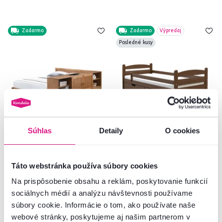
Zadarmo
Zadarmo
Výpredaj
Posledné kusy
Súhlas
Detaily
O cookies
5,0
1
Posteľ s komodou, dub, 160x200,
Posteľ so zábranou, orech,
OBYS
90x200, MAURICIUS
Táto webstránka používa súbory cookies
Na prispôsobenie obsahu a reklám, poskytovanie funkcií
399 €
221 €
sociálnych médií a analýzu návštevnosti používame
súbory cookie. Informácie o tom, ako používate naše
webové stránky, poskytujeme aj našim partnerom v