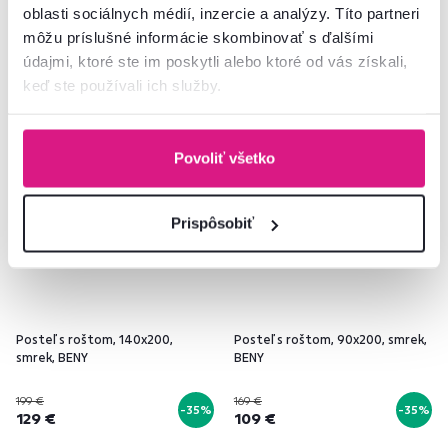
1 Materiál, 1 Farba - detailná
oblasti sociálnych médií, inzercie a analýzy. Títo partneri
môžu príslušné informácie skombinovať s ďalšími
údajmi, ktoré ste im poskytli alebo ktoré od vás získali,
keď ste používali ich služby.
Akcia
Výpredaj
Akcia
Výpredaj
Slovenský výrobok
Slovenský výrobok
Povoliť všetko
Prispôsobiť
Posteľ s roštom, 140x200,
Posteľ s roštom, 90x200, smrek,
smrek, BENY
BENY
199 €
169 €
-35%
-35%
129 €
109 €