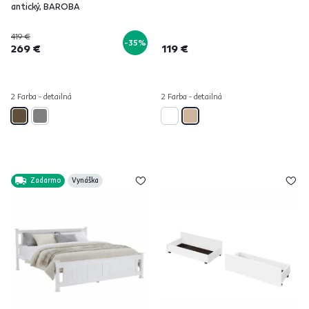
antický, BAROBA
419 €
-35%
269 €
119 €
2 Farba - detailná
2 Farba - detailná
Zadarmo
Vynáška