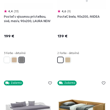
4,4
33
4,6
9
Posteľ s výsuvnou prístelkou,
Posteľ, biela, 90x200, MIDEA
sivá, masív, 90x200, LAURA NEW
199 €
139 €
3 Farba - detailná
2 Farba - detailná
Zadarmo
Zadarmo