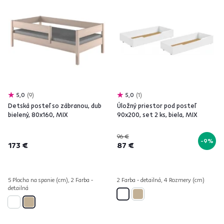
5,0
9
5,0
1
Detská posteľ so zábranou, dub
Úložný priestor pod posteľ
bielený, 80x160, MIX
90x200, set 2 ks, biela, MIX
96 €
-9%
173 €
87 €
5 Plocha na spanie (cm), 2 Farba -
2 Farba - detailná, 4 Rozmery (cm)
detailná