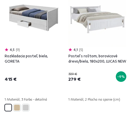
4,5
9
4,1
5
Rozkladacia posteľ, biela,
Posteľ s roštom, borovicové
GORETA
drevo/biela, 180x200, LUCAS NEW
309 €
-9%
415 €
279 €
1 Materiál, 3 Farba - detailná
1 Materiál, 2 Plocha na spanie (cm)