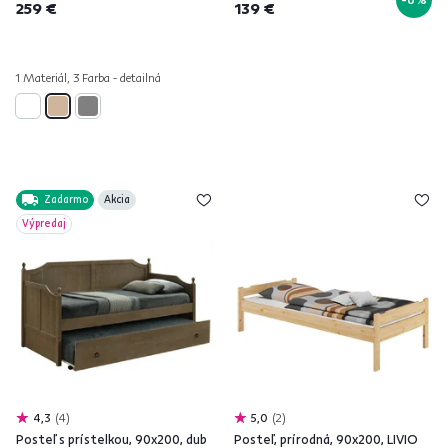
259 €
139 €
1 Materiál, 3 Farba - detailná
Zadarmo
Akcia
Výpredaj
4,3
4
5,0
2
Posteľ s prístelkou, 90x200, dub
Posteľ, prírodná, 90x200, LIVIO