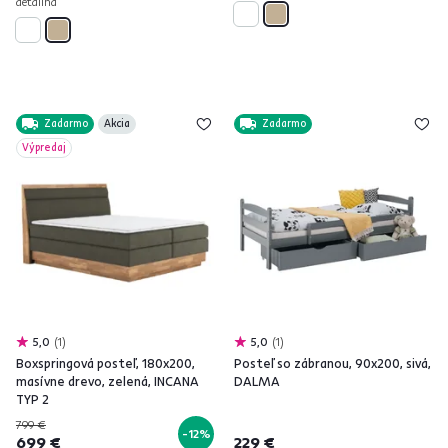
detailná
Zadarmo
Akcia
Zadarmo
Výpredaj
5,0
1
5,0
1
Boxspringová posteľ, 180x200,
Posteľ so zábranou, 90x200, sivá,
masívne drevo, zelená, INCANA
DALMA
TYP 2
799 €
-12%
699 €
229 €