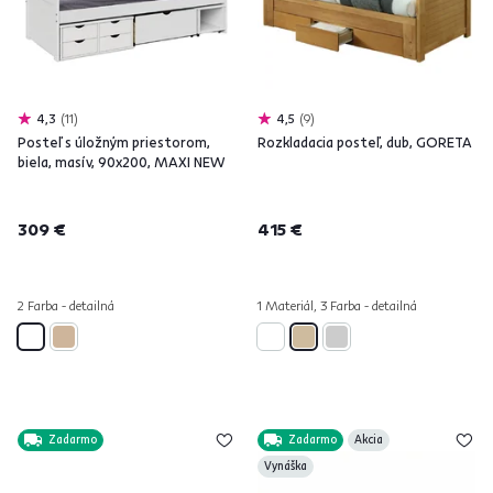
4,3
11
4,5
9
Posteľ s úložným priestorom,
Rozkladacia posteľ, dub, GORETA
biela, masív, 90x200, MAXI NEW
309 €
415 €
2 Farba - detailná
1 Materiál, 3 Farba - detailná
Zadarmo
Zadarmo
Akcia
Vynáška