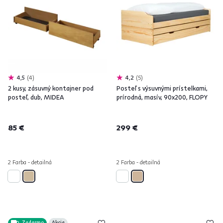
4,5
4
4,2
5
2 kusy, zásuvný kontajner pod
Posteľ s výsuvnými prístelkami,
posteľ, dub, MIDEA
prírodná, masív, 90x200, FLOPY
85 €
299 €
2 Farba - detailná
2 Farba - detailná
Zadarmo
Akcia