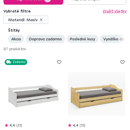
Vybraté filtre
Zrušiť všetky
Materiál:
Masív
Štítky
Akcia
Doprava zadarmo
Posledné kusy
Vynáška do by
87
produktov
Zadarmo
4,4
33
4,4
33