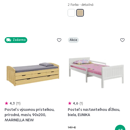
2 Farba - detailná
Zadarmo
Akcia
4,3
11
4,6
1
Posteľ s výsuvnou prístelkou,
Posteľ s nastaviteľnou dĺžkou,
prírodná, masív, 90x200,
biela, EUNIKA
MARINELLA NEW
149 €
-6%