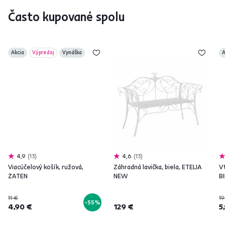
Často kupované spolu
Akcia
Výpredaj
Vynáška
A
4,9
13
4,6
13
Viacúčelový košík, ružová,
Záhradná lavička, biela, ETELIA
Vt
ZATEN
NEW
B
11 €
19
-55%
4,90 €
129 €
5