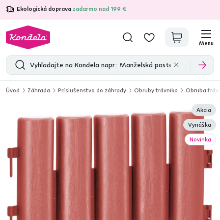
Ekologická doprava
zadarmo nad 199 €
4,7
31 211
overených produktových recenzií
Menu
Úvod
Záhrada
Príslušenstvo do záhrady
Obruby trávnika
Obruba trávn
Akcia
Vynáška
Novinka