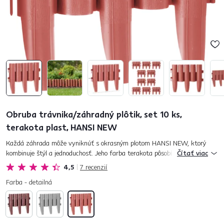
Obruba trávnika/záhradný plôtik, set 10 ks,
terakota plast, HANSI NEW
Každá záhrada môže vyniknúť s okrasným plotom HANSI NEW, ktorý
kombinuje štýl a jednoduchosť. Jeho farba terakota pôsobí elegantne a
Čítať viac
moderne, zatiaľ čo plastový dizajn zjednodušuje používanie. I...
4,5
7
recenzií
Farba - detailná