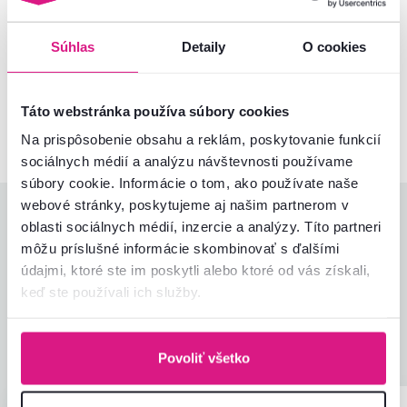
Súhlas
Detaily
O cookies
Nenašli ste požadované informácie?
Kontaktujte nás a my vám radi poradíme
02/ 40 100 100
Spustiť chat
Táto webstránka používa súbory cookies
Na prispôsobenie obsahu a reklám, poskytovanie funkcií
sociálnych médií a analýzu návštevnosti používame
súbory cookie. Informácie o tom, ako používate naše
webové stránky, poskytujeme aj našim partnerom v
Hodnotenia produktu
oblasti sociálnych médií, inzercie a analýzy. Títo partneri
môžu príslušné informácie skombinovať s ďalšími
Jednoduchosť montáže
5,0
údajmi, ktoré ste im poskytli alebo ktoré od vás získali,
4,5
Kvalita výrobku
4,0
keď ste používali ich služby.
Zodpovedá očakávaniam
4,0
7
recenzií
Zabalenie výrobku
5,0
Pomer hodnoty a ceny
4,5
Povoliť všetko