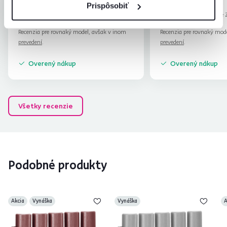
Marek M.
Anonym
hviezdičiek
5
Prispôsobiť
M
A
9.7.2026, Vranov nad
5.5.2026, Nové
Topľou, Slovensko
Slovensko
Recenzia pre rovnaký model, avšak v inom
Recenzia pre rovnaký mod
prevedení
.
prevedení
.
Overený nákup
Overený nákup
Všetky recenzie
Podobné produkty
Akcia
Vynáška
Vynáška
A