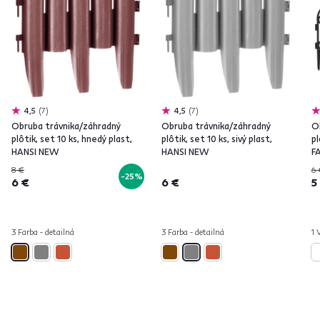
4,5
7
4,5
7
Obruba trávnika/záhradný
Obruba trávnika/záhradný
O
plôtik, set 10 ks, hnedý plast,
plôtik, set 10 ks, sivý plast,
pl
HANSI NEW
HANSI NEW
F
8 €
6 
-25%
6 €
6 €
5
3 Farba - detailná
3 Farba - detailná
1 