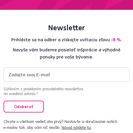
Newsletter
Prihláste sa na odber a získajte uvítaciu zľavu
-5 %
.
Navyše vám budeme posielať inšpirácie a výhodné
ponuky pre vaše bývanie.
Súhlasím s posielaním pravidelného newslettra
na uvedenú adresu.*
Odoberať
Chcete o všetkom vedieť ako prvý? Nastavte si doručovanie našich
e‑mailov tak, aby vám nič neušlo.
Návod nájdete tu
.