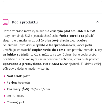
Popis produktu
Každá záhrada môže vyniknúť s
okrasným plotom HANSI NEW
,
ktorý kombinuje štýl a jednoduchosť. Jeho
farba terakota
pôsobí
elegantne a moderne, zatiaľ čo
plastový dizajn
zjednodušuje
používanie. Inštalácia je
rýchla a bezproblémová,
konce plotu
umožňujú jednoduché
zapichnutie do zeme
bez potreby náradia. Diely
sa
ľahko spájajú,
takže si môžete vytvoriť ohraničenie podľa svojich
predstáv a s minimálnym úsilím dosiahnuť záhradu, ktorá bude pôsobiť
upravene a premyslene.
Plot
HANSI NEW
zjednoduší údržbu vašej
záhrady a dodá jej moderný vzhľad.
Materiál:
plast
Farba:
terakota
Rozmery (ŠxV):
27,5x23,5 cm
Set 10 kusov
Okrasný plot