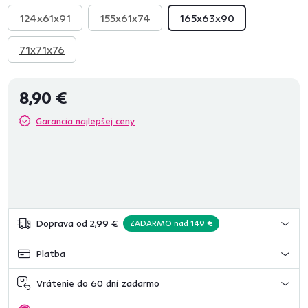
124x61x91
155x61x74
165x63x90
71x71x76
8,90 €
Garancia najlepšej ceny
Doprava od 2,99 €
ZADARMO nad 149 €
Platba
Vrátenie do 60 dní zadarmo