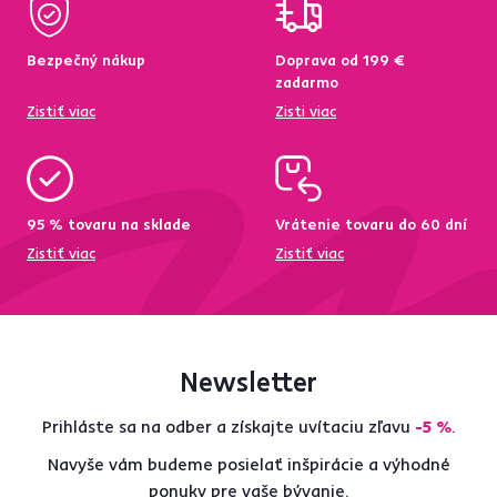
Bezpečný nákup
Doprava od 199 €
zadarmo
Zistiť viac
Zisti viac
95 % tovaru na sklade
Vrátenie tovaru do 60 dní
Zistiť viac
Zistiť viac
Newsletter
Prihláste sa na odber a získajte uvítaciu zľavu
-5 %
.
Navyše vám budeme posielať inšpirácie a výhodné
ponuky pre vaše bývanie.