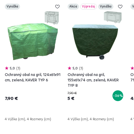
Vynáška
Akcia
Výpredaj
Vynáška
V
5,0
3
5,0
3
Ochranný obal na gril, 124x61x91
Ochranný obal na gril,
Oc
cm, zelená, KAVER TYP 6
155x61x74 cm, zelená, KAVER
7
TYP 8
7,90 €
-36%
7,90 €
5 €
4
4 Výška (cm), 4 Rozmery (cm)
4 Výška (cm), 4 Rozmery (cm)
4 