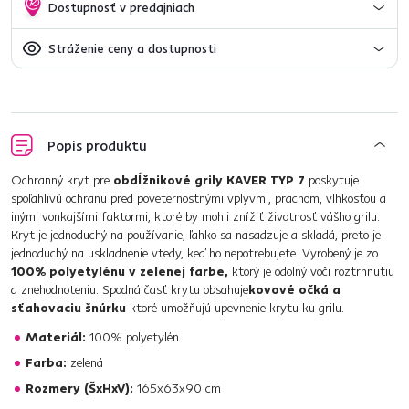
Dostupnosť v predajniach
Stráženie ceny a dostupnosti
Popis produktu
Ochranný kryt pre
obdĺžnikové grily KAVER TYP 7
poskytuje
spoľahlivú ochranu pred poveternostnými vplyvmi, prachom, vlhkosťou a
inými vonkajšími faktormi, ktoré by mohli znížiť životnosť vášho grilu.
Kryt je jednoduchý na používanie, ľahko sa nasadzuje a skladá, preto je
jednoduchý na uskladnenie vtedy, keď ho nepotrebujete. Vyrobený je zo
100% polyetylénu v zelenej farbe,
ktorý je odolný voči roztrhnutiu
a znehodnoteniu. Spodná časť krytu obsahuje
kovové očká a
sťahovaciu šnúrku
ktoré umožňujú upevnenie krytu ku grilu.
Materiál:
100% polyetylén
Farba:
zelená
Rozmery (ŠxHxV):
165x63x90 cm