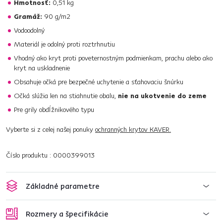
Hmotnosť:
0,51 kg
Gramáž:
90 g/m2
Vodoodolný
Materiál je odolný proti roztrhnutiu
Vhodný ako kryt proti poveternostným podmienkam, prachu alebo ako
kryt na uskladnenie
Obsahuje očká pre bezpečné uchytenie a sťahovaciu šnúrku
Očká slúžia len na stiahnutie obalu,
nie na ukotvenie do zeme
Pre grily obdĺžnikového typu
Vyberte si z celej našej ponuky
ochranných krytov KAVER.
Číslo produktu : 0000399013
Základné parametre
Rozmery a špecifikácie