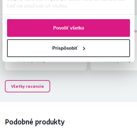
Pomer hodnoty a ceny
5,0
keď ste používali ich služby.
Veronika R.
Anonym
hviezdičiek
5
Povoliť všetko
V
A
29.7.2026, Nové Zámky,
27.12.2025, Palín
Slovensko
Slovensko
Prispôsobiť
Overený nákup
Overený nákup
Všetky recenzie
Podobné produkty