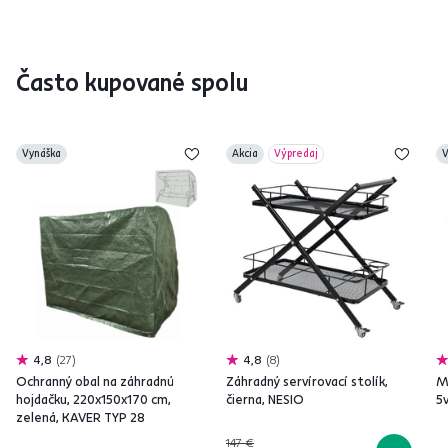
Často kupované spolu
Vynáška
Akcia
Výpredaj
V
4,8
27
4,8
8
Ochranný obal na záhradnú
Záhradný servírovací stolík,
Mu
hojdačku, 220x150x170 cm,
čierna, NESIO
5v
zelená, KAVER TYP 28
147 €