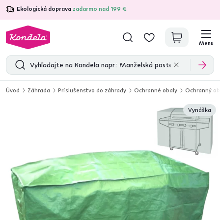
Ekologická doprava
zadarmo nad 199 €
4,7
31 333
overených produktových recenzií
Menu
Úvod
Záhrada
Príslušenstvo do záhrady
Ochranné obaly
Ochranný oba
Vynáška