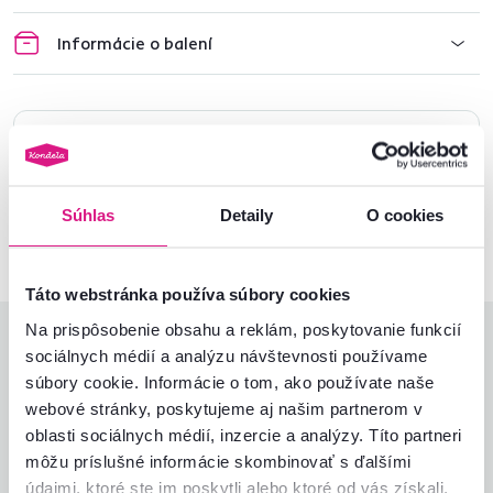
Informácie o balení
Nenašli ste požadované informácie?
Kontaktujte nás a my vám radi poradíme
02/ 40 100 100
Spustiť chat
Súhlas
Detaily
O cookies
Táto webstránka používa súbory cookies
Na prispôsobenie obsahu a reklám, poskytovanie funkcií
Hodnotenia produktu
sociálnych médií a analýzu návštevnosti používame
súbory cookie. Informácie o tom, ako používate naše
Jednoduchosť montáže
5,0
webové stránky, poskytujeme aj našim partnerom v
5,0
Kvalita výrobku
5,0
oblasti sociálnych médií, inzercie a analýzy. Títo partneri
Zodpovedá očakávaniam
5,0
môžu príslušné informácie skombinovať s ďalšími
3
recenzie
Zabalenie výrobku
5,0
údajmi, ktoré ste im poskytli alebo ktoré od vás získali,