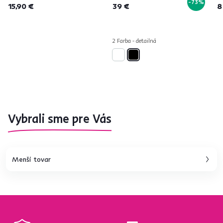
-73%
15,90 €
39 €
8
2 Farba - detailná
Vybrali sme pre Vás
Menší tovar