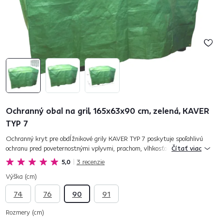
Ochranný obal na gril, 165x63x90 cm, zelená, KAVER
TYP 7
Ochranný kryt pre obdĺžnikové grily KAVER TYP 7 poskytuje spoľahlivú
ochranu pred poveternostnými vplyvmi, prachom, vlhkosťou a inými
Čítať viac
vonkajšími faktormi, ktoré by mohli znížiť životnosť vášho gri...
5,0
3
recenzie
Výška (cm)
74
76
90
91
Rozmery (cm)