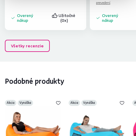
prevedení
.
Overený
Užitočné
Overený
nákup
(0x)
nákup
Všetky recenzie
Podobné produkty
Akcia
Vynáška
Akcia
Vynáška
A