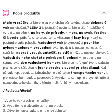
Popis produktu
Malé vrecúško
, z ktorého sa v priebehu pár sekúnd stane
dokonalý
vak
na leňošenie?
LEBAG
je jedinečná novinka, ktorá očarí každého. Či
vyrazíte na piknik,
na hory, do prírody, k moru, na svah, festival
či k vode
, pribaľte si so sebou tento všestranný
lazy bag
, ktorý sa
postará o vaše pohodlie.
Vzduchový vak
je vyrobený z
pevného
nylonu
v
zelenom prevedení
. Manipulácia je naozaj jednoduchá,
stačí len
nabrať vzduch, zatočiť, zaistiť
a môžete naplno relaxovať.
Vzduch do neho chytáte pohybom či behaním
zo strany na
stranu. Má
dve vzduchové komory
, ktoré po nafúkaní tvoria sedaciu
plochu. Jeho súčasťou je
jedno vrecko s dvomi priehradkami
. Keď
už vak nepotrebujete, jednoducho ho zložíte do
transportného vaku
a
prenesiete, kam budete potrebovať. Vybláznite sa naplno a vychutnajte si
nezabudnuteľné okamihy s týmto multifunkčným doplnkom.
Ako ho nafúkate?
1.Vyberte vak z ochrannej tašky
2. Vystrite ho a odopnite ochrannú pracku
3. Otvorte koniec vaku a okraje roztiahnite