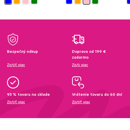
Bezpečný nákup
Doprava od 199 €
zadarmo
Zistiť viac
Zisti viac
95 % tovaru na sklade
Vrátenie tovaru do 60 dní
Zistiť viac
Zistiť viac