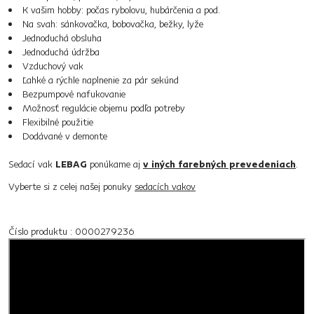
K vašim hobby: počas rybolovu, hubárčenia a pod.
Na svah: sánkovačka, bobovačka, bežky, lyže
Jednoduchá obsluha
Jednoduchá údržba
Vzduchový vak
Ľahké a rýchle naplnenie za pár sekúnd
Bezpumpové nafukovanie
Možnosť regulácie objemu podľa potreby
Flexibilné použitie
Dodávané v demonte
Sedací vak
LEBAG
ponúkame aj
v iných farebných prevedeniach
.
Vyberte si z celej našej ponuky
sedacích vakov
Číslo produktu : 0000279236