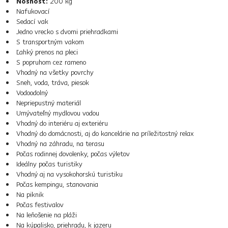
Nosnosť:
200 kg
Nafukovací
Sedací vak
Jedno vrecko s dvomi priehradkami
S transportným vakom
Ľahký prenos na pleci
S popruhom cez rameno
Vhodný na všetky povrchy
Sneh, voda, tráva, piesok
Vodoodolný
Nepriepustný materiál
Umývateľný mydlovou vodou
Vhodný do interiéru aj exteriéru
Vhodný do domácnosti, aj do kancelárie na príležitostný relax
Vhodný na záhradu, na terasu
Počas rodinnej dovolenky, počas výletov
Ideálny počas turistiky
Vhodný aj na vysokohorskú turistiku
Počas kempingu, stanovania
Na piknik
Počas festivalov
Na leňošenie na pláži
Na kúpalisko, priehradu, k jazeru