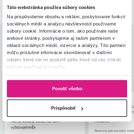
02/ 40 100 100
Spustiť chat
Táto webstránka používa súbory cookies
Na prispôsobenie obsahu a reklám, poskytovanie funkcií
sociálnych médií a analýzu návštevnosti používame
súbory cookie. Informácie o tom, ako používate naše
Hodnotenia produktu
webové stránky, poskytujeme aj našim partnerom v
oblasti sociálnych médií, inzercie a analýzy. Títo partneri
Jednoduchosť montáže
4,0
môžu príslušné informácie skombinovať s ďalšími
4,1
Kvalita výrobku
4,0
údajmi, ktoré ste im poskytli alebo ktoré od vás získali,
Zodpovedá očakávaniam
4,0
keď ste používali ich služby.
23
recenzií
Zabalenie výrobku
4,4
Pomer hodnoty a ceny
4,2
Povoliť všetko
Katarína Z.
Zuzana V.
hviezdičiek
5
K
Z
14.8.2024, Budmerice,
12.2.2026, Hrnči
Prispôsobiť
Slovensko
Zalužany, Slov
Vak je úžasný všetci sa tam
Pohodlné
vybavujeme👍
Recenzia pre rovnaký mod