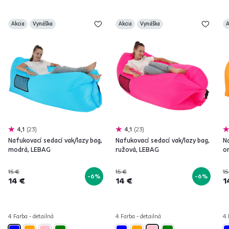
Akcia
Vynáška
Akcia
Vynáška
A
4,1
23
4,1
23
Nafukovací sedací vak/lazy bag,
Nafukovací sedací vak/lazy bag,
Na
modrá, LEBAG
ružová, LEBAG
o
15 €
15 €
15
-6%
-6%
14 €
14 €
1
4 Farba - detailná
4 Farba - detailná
4 