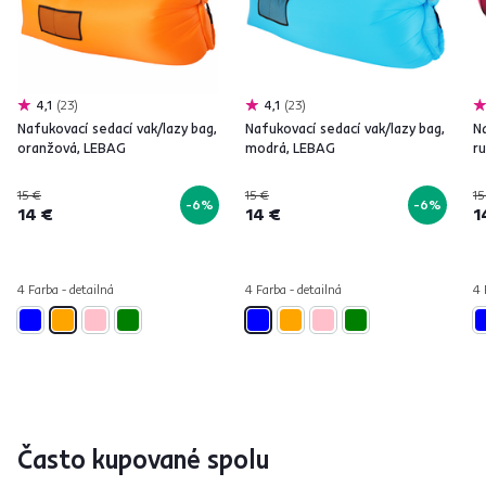
4,1
23
4,1
23
Nafukovací sedací vak/lazy bag,
Nafukovací sedací vak/lazy bag,
Na
oranžová, LEBAG
modrá, LEBAG
r
15 €
15 €
15
-6%
-6%
14 €
14 €
1
4 Farba - detailná
4 Farba - detailná
4 
Často kupované spolu