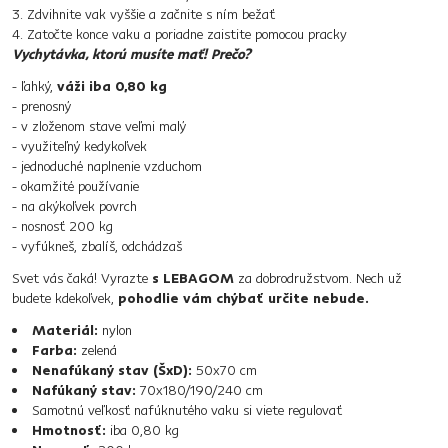
3. Zdvihnite vak vyššie a začnite s ním bežať
4. Zatočte konce vaku a poriadne zaistite pomocou pracky
Vychytávka, ktorú musíte mať! Prečo?
- ľahký,
váži iba 0,80 kg
- prenosný
- v zloženom stave veľmi malý
- využiteľný kedykoľvek
- jednoduché naplnenie vzduchom
- okamžité používanie
- na akýkoľvek povrch
- nosnosť 200 kg
- vyfúkneš, zbalíš, odchádzaš
Svet vás čaká! Vyrazte
s LEBAGOM
za dobrodružstvom. Nech už
budete kdekoľvek,
pohodlie vám chýbať určite nebude.
Materiál:
nylon
Farba:
zelená
Nenafúkaný stav (ŠxD):
50x70 cm
Nafúkaný stav:
70x180/190/240 cm
Samotnú veľkosť nafúknutého vaku si viete regulovať
Hmotnosť:
iba 0,80 kg