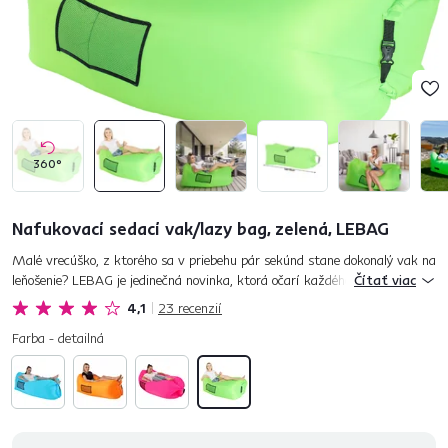
360°
Nafukovací sedací vak/lazy bag, zelená, LEBAG
Malé vrecúško, z ktorého sa v priebehu pár sekúnd stane dokonalý vak na
leňošenie? LEBAG je jedinečná novinka, ktorá očarí každého. Či vyrazíte
Čítať viac
na piknik, na hory, do prírody, k moru, na svah, festi...
4,1
23
recenzií
Farba - detailná