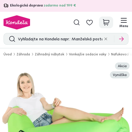
Ekologická doprava
zadarmo nad 199 €
4,7
31 285
overených produktových recenzií
Menu
Úvod
Záhrada
Záhradný nábytok
Vonkajšie sedacie vaky
Nafukovací s
Akcia
Vynáška