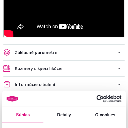
Základné parametre
Rozmery a špecifikácie
Informácie o balení
Nenašli ste požadované informácie?
Súhlas
Detaily
O cookies
Kontaktujte nás a my vám radi poradíme