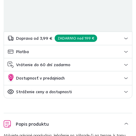
Doprava od 3,99 €
ZADARMO nad 199 €
Platba
Vrátenie do 60 dní zadarmo
Dostupnosť v predajniach
Stráženie ceny a dostupnosti
Popis produktu
Milujete pokojné popoludnia, leňošenie na záhrade či na terase, k tomu