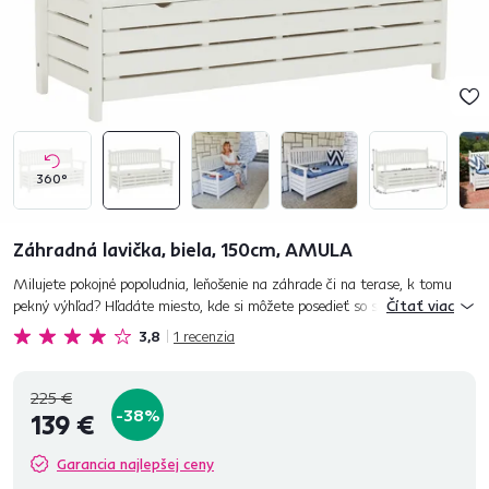
360°
Záhradná lavička, biela, 150cm, AMULA
Milujete pokojné popoludnia, leňošenie na záhrade či na terase, k tomu
pekný výhľad? Hľadáte miesto, kde si môžete posedieť so svojou
Čítať viac
polovičkou vychutnávajúc si romantickú atmosféru? Krásne spracov...
3,8
1
recenzia
225 €
-38%
139 €
Garancia najlepšej ceny