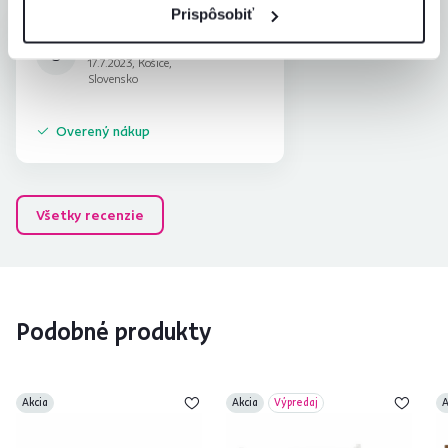
Prispôsobiť
Seniorcentrum O.
hviezdičky
3.8
S
17.7.2023, Košice,
Slovensko
Overený nákup
Všetky recenzie
Podobné produkty
Akcia
Akcia
Výpredaj
A