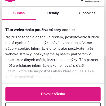
Montážny návod
Súhlas
Detaily
O cookies
Nenašli ste požadované informácie?
Kontaktujte nás a my vám radi poradíme
Táto webstránka používa súbory cookies
02/ 40 100 100
Spustiť chat
Na prispôsobenie obsahu a reklám, poskytovanie funkcií
sociálnych médií a analýzu návštevnosti používame
súbory cookie. Informácie o tom, ako používate naše
webové stránky, poskytujeme aj našim partnerom v
oblasti sociálnych médií, inzercie a analýzy. Títo partneri
Hodnotenia produktu
môžu príslušné informácie skombinovať s ďalšími
údajmi, ktoré ste im poskytli alebo ktoré od vás získali,
Jednoduchosť montáže
4,0
keď ste používali ich služby.
3,8
Kvalita výrobku
4,0
Zodpovedá očakávaniam
4,0
1
recenzia
Zabalenie výrobku
4,0
Povoliť všetko
Pomer hodnoty a ceny
3,0