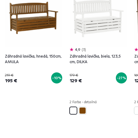
4,9
3
Záhradná lavička, hnedá, 150cm,
Záhradná lavička, biela, 123,5
Zá
AMULA
cm, DILKA
c
219 €
179 €
16
-10%
-27%
195 €
129 €
1
2 Farba - detailná
2 