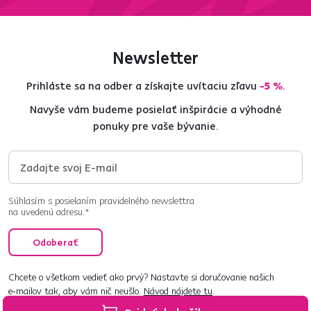
Newsletter
Prihláste sa na odber a získajte uvítaciu zľavu
-5 %
.
Navyše vám budeme posielať inšpirácie a výhodné
ponuky pre vaše bývanie.
Súhlasím s posielaním pravidelného newslettra
na uvedenú adresu.*
Odoberať
Chcete o všetkom vedieť ako prvý? Nastavte si doručovanie našich
e‑mailov tak, aby vám nič neušlo.
Návod nájdete tu
.