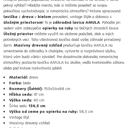
pekný výhľad? Hľadáte miesto, kde si môžete posedieť so svojou
polovičkou vychutnávajúc si romantickú atmosféru? Krásne spracovaná
lavička
z
dreva
v
bielom
prevedení, vintage štýle a dokonca s
úložným priestorom
! To je
záhradná lavica AMULA
. Pohodlie pri
sedení vám zabezpečia
opierky na ruky
na bočných stranách lavice.
Úložný priestor
môžete využiť na uloženie podušiek, diek a iných
potrebných vecí. Táto všestranná lavička dodá vašej záhrade prirodzený
šarm.
Masívny drevený vzhľad
predurčuje lavičku AMULA na
umiestnenie do záhradky k chalúpke, vytvorte si rozprávkovú idylku,
ktorú vám budú všetci závidieť. Pre dosiahnutie dokonalej romantickej
atmosféry postavte lavičku AMULA ku skalke, vedľa kvetinového záhonu
alebo pod krásne rozkvitnutú jabloň.
Materiál:
drevo
Farba:
biela
Rozmery (ŠxHxV):
150x56x88 cm
Hĺbka sedu:
47 cm
Výška sedu:
40 cm
Šírka sedu:
134,5 cm
Výška od zeme po opierku na ruky:
58,5 cm
Vintage štýl
Masívny drevený vzhľad