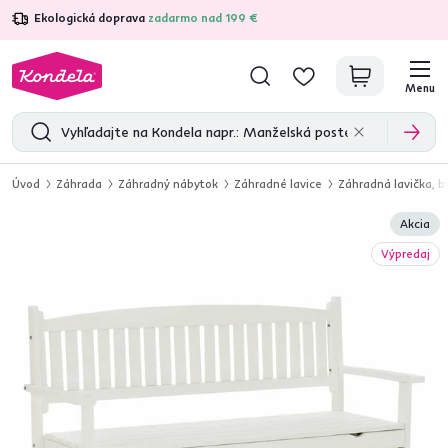
Ekologická doprava
zadarmo nad 199 €
4,7
31 333
overených produktových recenzií
Menu
Úvod
Záhrada
Záhradný nábytok
Záhradné lavice
Záhradná lavička, 
Akcia
Výpredaj