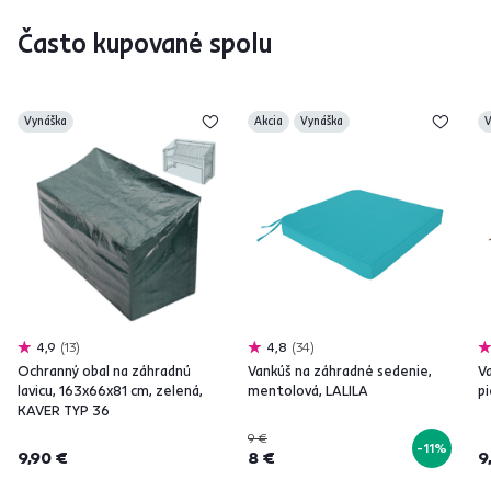
Často kupované spolu
Vynáška
Akcia
Vynáška
V
4,9
13
4,8
34
Ochranný obal na záhradnú
Vankúš na záhradné sedenie,
V
lavicu, 163x66x81 cm, zelená,
mentolová, LALILA
pi
KAVER TYP 36
9 €
-11%
9,90 €
8 €
9