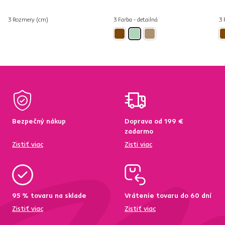
3 Rozmery (cm)
3 Farba - detailná
3 
Bezpečný nákup
Doprava od 199 €
zadarmo
Zistiť viac
Zisti viac
95 % tovaru na sklade
Vrátenie tovaru do 60 dní
Zistiť viac
Zistiť viac