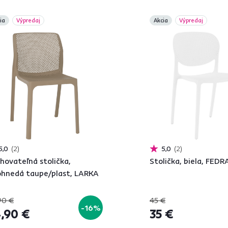
ia
Výpredaj
Akcia
Výpredaj
5,0
2
5,0
2
hovateľná stolička,
Stolička, biela, FED
ohnedá taupe/plast, LARKA
90 €
45 €
-16%
,90 €
35 €