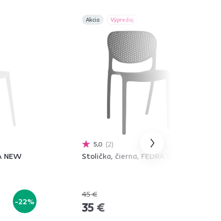
Akcia
Výpredaj
5,0
2
RA NEW
Stolička, čierna, FEDRA NEW
45 €
-22%
-22%
35 €