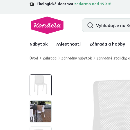
Ekologická doprava
zadarmo nad 199 €
4,7
31 157
overených produktových re
Nábytok
Miestnosti
Záhrada a hobby
Úvod
Záhrada
Záhradný nábytok
Záhradné stoličky, k