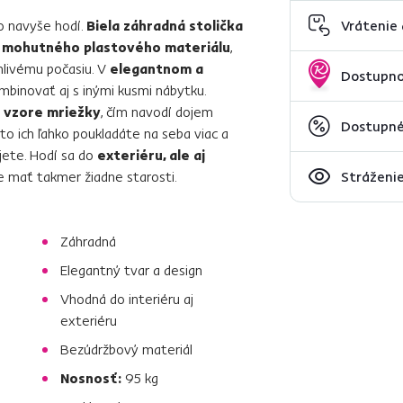
o navyše hodí.
Biela záhradná stolička
Vrátenie
mohutného plastového materiálu
,
nlivému počasiu. V
elegantnom a
Dostupno
binovať aj s inými kusmi nábytku.
o vzore mriežky
, čím navodí dojem
Dostupné 
eto ich ľahko poukladáte na seba viac a
ete. Hodí sa do
exteriéru, ale aj
e mať takmer žiadne starosti.
Stráženie
Záhradná
Elegantný tvar a design
Vhodná do interiéru aj
exteriéru
Bezúdržbový materiál
Nosnosť:
95 kg