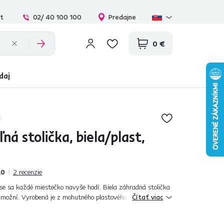
at
02/ 40 100 100
Predajne
0 €
daj
ná stolička, biela/plast,
,0
2
recenzie
se sa každé miestečko navyše hodí. Biela záhradná stolička
ožní. Vyrobená je z mohutného plastového materiálu,
Čítať viac
aniu, ale aj premenli...