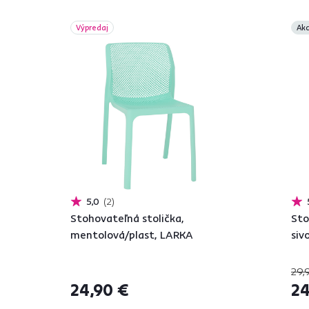
Výpredaj
Akc
5,0
2
Stohovateľná stolička,
Sto
mentolová/plast, LARKA
siv
29,
24,90 €
24