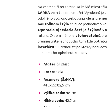
Na záhrade či na terase sa každé miestečk
LARKA
vám to rada umožní. Vyrobená je z
odolného voči opotrebovaniu, ale aj preme
neutrálnom štýle
sa bude jednoducho kom
Operadlo aj sedacia časť je štýlové v
ratanu. Okrem iného je
stohovateľná
, pr
premiestnite jednoducho tam, kde potrebuj
interiéru
. S údržbou tejto krásky nebudet
Jednoducho opláchnuť a hotovo.
Materiál:
plast
Farba:
biela
Rozmery (ŠxHxV):
41,5x55x82,5 cm
Výška sedu:
46 cm
Hĺbka sedu:
42,5 cm