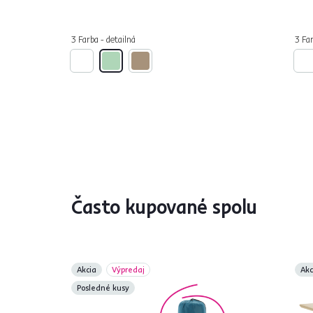
3 Farba - detailná
3 Far
Často kupované spolu
Akcia
Výpredaj
Akc
Posledné kusy