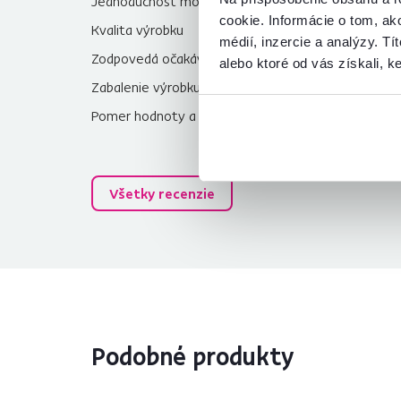
Jednoduchosť montáže
5,0
cookie. Informácie o tom, ak
Kvalita výrobku
5,0
médií, inzercie a analýzy. Tí
Zodpovedá očakávaniam
5,0
alebo ktoré od vás získali, ke
Zabalenie výrobku
5,0
Pomer hodnoty a ceny
5,0
Všetky recenzie
Podobné produkty