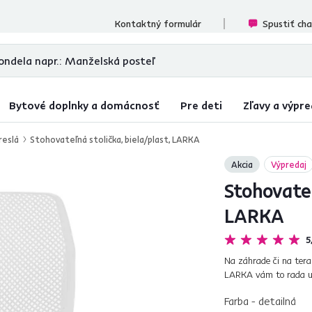
cenzií
Kontaktný formulár
Spustiť ch
Bytové doplnky a domácnosť
Pre deti
Zľavy a výpre
reslá
Stohovateľná stolička, biela/plast, LARKA
Akcia
Výpredaj
Stohovateľ
LARKA
5
Na záhrade či na tera
LARKA vám to rada um
odolného voči opotrebov
Farba - detailná