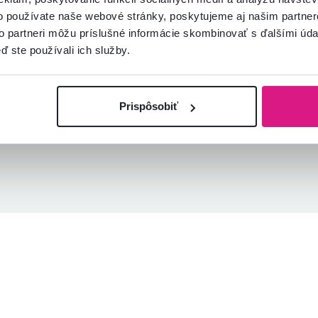
Overený nákup
Overený nákup
o používate naše webové stránky, poskytujeme aj našim partner
to partneri môžu príslušné informácie skombinovať s ďalšími údaj
ď ste používali ich služby.
Prispôsobiť