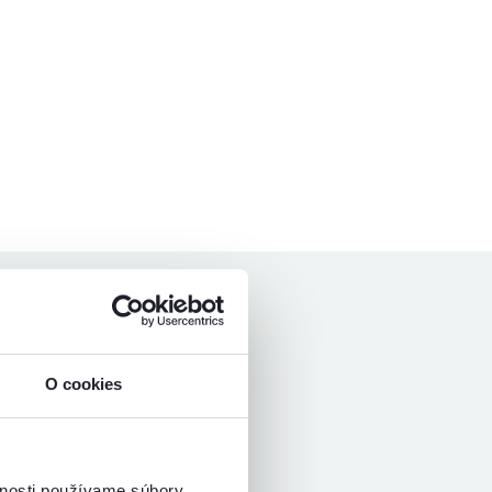
hviezdičiek
5
O cookies
k v inom
vnosti používame súbory