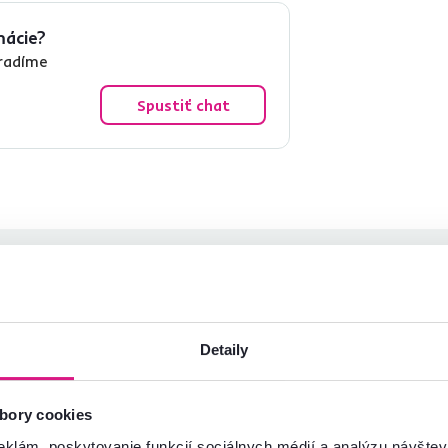
mácie?
oradíme
Spustiť chat
Peter Ď.
Liviu C.
hviezdičiek
5
P
L
21.1.2024, Lednické
29.6.2026, Coşeiu,
Detaily
Rovne, Slovensko
Rumunsko
cenzia pre rovnaký model, avšak v inom
Recenzia pre rovnaký model, avša
bory cookies
evedení
.
prevedení
.
eklám, poskytovanie funkcií sociálnych médií a analýzu návšte