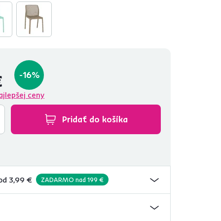
-16%
€
ajlepšej ceny
Pridať do košíka
od 3,99 €
ZADARMO nad 199 €