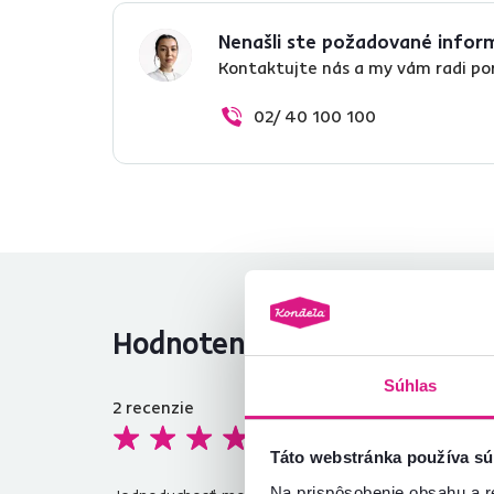
Nenašli ste požadované infor
Kontaktujte nás a my vám radi p
02/ 40 100 100
Hodnotenia produktu
Súhlas
2
recenzie
5,0
Re
Táto webstránka používa sú
pr
Na prispôsobenie obsahu a r