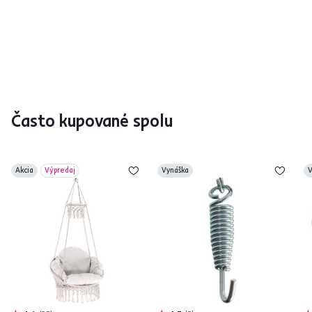
Často kupované spolu
Akcia
Výpredaj
Vynáška
V