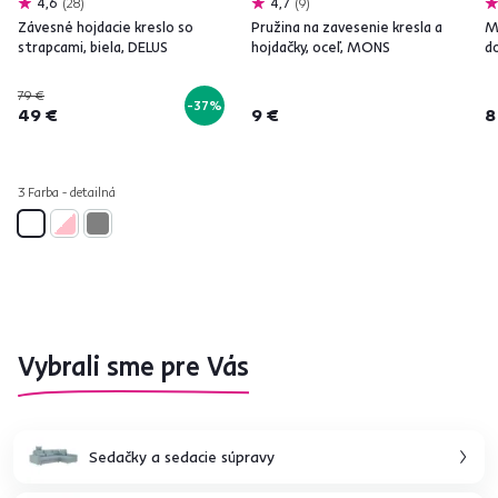
4,6
28
4,7
9
Závesné hojdacie kreslo so
Pružina na zavesenie kresla a
M
strapcami, biela, DELUS
hojdačky, oceľ, MONS
d
79 €
-37%
49 €
9 €
8
3 Farba - detailná
Vybrali sme pre Vás
Sedačky a sedacie súpravy