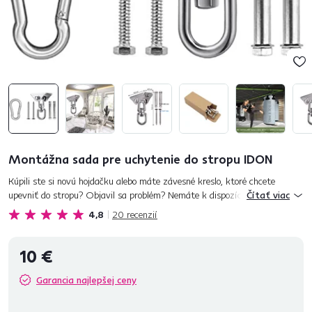
Montážna sada pre uchytenie do stropu IDON
Kúpili ste si novú hojdačku alebo máte závesné kreslo, ktoré chcete
upevniť do stropu? Objavil sa problém? Nemáte k dispozícií potrebný
Čítať viac
mechanizmus na upevnenie? Prinášame riešenie. Na scénu prichá...
4,8
20
recenzií
10 €
Garancia najlepšej ceny