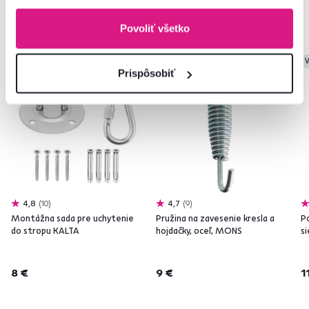
Podobné produkty
Povoliť všetko
Vynáška
Vynáška
V
Prispôsobiť
4,8
10
4,7
9
Montážna sada pre uchytenie
Pružina na zavesenie kresla a
P
do stropu KALTA
hojdačky, oceľ, MONS
si
8 €
9 €
1