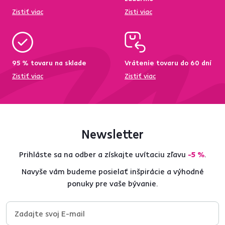
Zistiť viac
Zisti viac
95 % tovaru na sklade
Vrátenie tovaru do 60 dní
Zistiť viac
Zistiť viac
Newsletter
Prihláste sa na odber a získajte uvítaciu zľavu
-5 %
.
Navyše vám budeme posielať inšpirácie a výhodné
ponuky pre vaše bývanie.