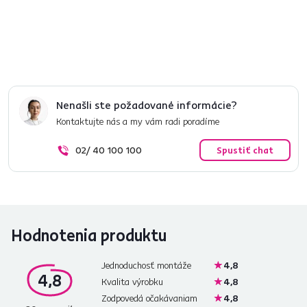
Informácie o balení
Nenašli ste požadované informácie?
Kontaktujte nás a my vám radi poradíme
02/ 40 100 100
Spustiť chat
Hodnotenia produktu
Jednoduchosť montáže
4,8
4,8
Kvalita výrobku
4,8
Zodpovedá očakávaniam
4,8