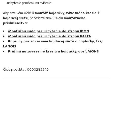
uchytenie pomôcok na cvičenie
Aby sme vám uľahčili
montáž hojdačky, závesného kresla či
hojdacej siete
, prinášame širokú škálu
montážneho
príslušenstva:
Montážna sada pre uchytenie do stropu IDON
Montážna sada pre uchytenie do stropu KALTA
Popruhy pre zavesenie hojdacej siete a hojdačky, 2ks,
LANOIS
Pružina na zavesenie kresla a hojdačky, oceľ, MONS
Číslo produktu : 0000285540
Základné parametre
Rozmery a špecifikácie