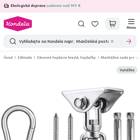
Ekologická doprava
zadarmo nad 199 €
4,7
31 211
overených produktových recenzií
Menu
Úvod
Záhrada
Závesné hojdacie kreslá, hojdačky
Montážna sada pre uc
Vynáška