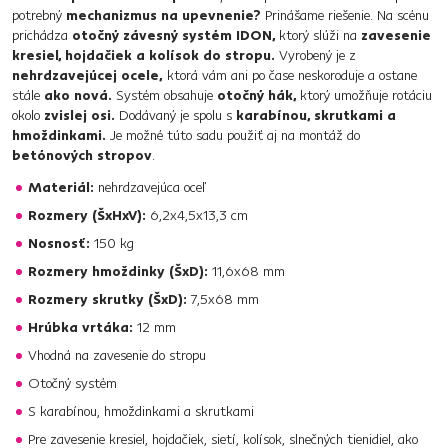
potrebný
mechanizmus na upevnenie?
Prinášame riešenie. Na scénu
prichádza
otočný závesný systém IDON,
ktorý slúži na
zavesenie
kresiel, hojdačiek a kolísok do stropu.
Vyrobený je z
nehrdzavejúcej ocele,
ktorá vám ani po čase neskoroduje a ostane
stále
ako nová.
Systém obsahuje
otočný hák,
ktorý umožňuje rotáciu
okolo
zvislej osi.
Dodávaný je spolu s
karabínou, skrutkami a
hmoždinkami.
Je možné túto sadu použiť aj na montáž do
betónových stropov
.
Materiál:
nehrdzavejúca oceľ
Rozmery (ŠxHxV):
6,2x4,5x13,3 cm
Nosnosť:
150 kg
Rozmery hmoždinky (ŠxD):
11,6x68 mm
Rozmery skrutky (ŠxD):
7,5x68 mm
Hrúbka vrtáka:
12 mm
Vhodná na zavesenie do stropu
Otočný systém
S karabínou, hmoždinkami a skrutkami
Pre zavesenie kresiel, hojdačiek, sietí, kolísok, slnečných tienidiel, ako