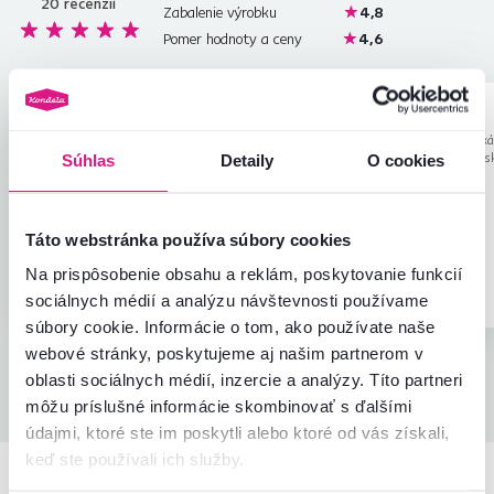
20
recenzií
Zabalenie výrobku
4,8
Pomer hodnoty a ceny
4,6
Marta M.
Andrej C.
hviezdičiek
5
M
A
14.6.2023, Nitra,
31.5.2023, Veľká
Slovensko
Dolina, Slovens
Súhlas
Detaily
O cookies
Výrobok pouzivam kratko, zatial
Spokojnosť
spokojnost.
Táto webstránka používa súbory cookies
Na prispôsobenie obsahu a reklám, poskytovanie funkcií
Overený
Užitočné
Overený
nákup
(0x)
nákup
sociálnych médií a analýzu návštevnosti používame
súbory cookie. Informácie o tom, ako používate naše
webové stránky, poskytujeme aj našim partnerom v
oblasti sociálnych médií, inzercie a analýzy. Títo partneri
Všetky recenzie
môžu príslušné informácie skombinovať s ďalšími
údajmi, ktoré ste im poskytli alebo ktoré od vás získali,
keď ste používali ich služby.