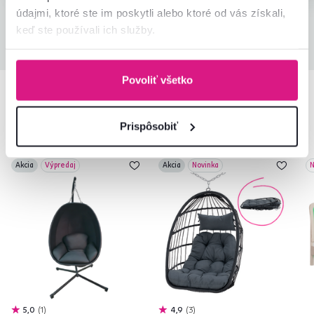
údajmi, ktoré ste im poskytli alebo ktoré od vás získali,
keď ste používali ich služby.
Všetky recenzie
Povoliť všetko
Podobné produkty
Prispôsobiť
Akcia
Výpredaj
Akcia
Novinka
N
5,0
1
4,9
3