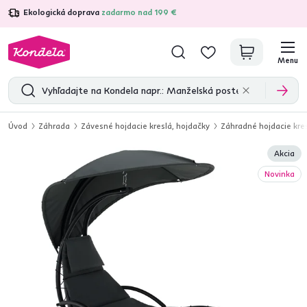
Ekologická doprava
zadarmo nad 199 €
4,7
31 157
overených produktových recenzií
Menu
Úvod
Záhrada
Závesné hojdacie kreslá, hojdačky
Záhradné hojdacie kres
Akcia
Novinka