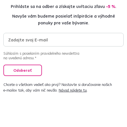
Prihláste sa na odber a získajte uvítaciu zľavu
-5 %
.
Navyše vám budeme posielať inšpirácie a výhodné
ponuky pre vaše bývanie.
Súhlasím s posielaním pravidelného newslettra
na uvedenú adresu.*
Odoberať
Chcete o všetkom vedieť ako prvý? Nastavte si doručovanie našich
e‑mailov tak, aby vám nič neušlo.
Návod nájdete tu
.