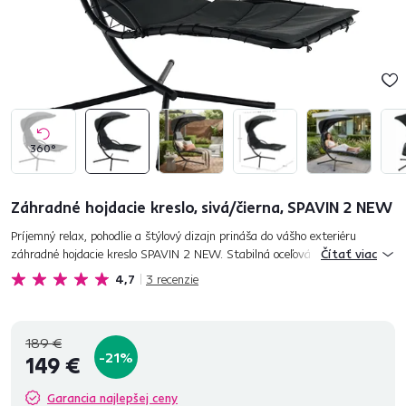
360°
Záhradné hojdacie kreslo, sivá/čierna, SPAVIN 2 NEW
Príjemný relax, pohodlie a štýlový dizajn prináša do vášho exteriéru
záhradné hojdacie kreslo SPAVIN 2 NEW. Stabilná oceľová konštrukcia mu
Čítať viac
dodáva pevnosť a istotu pri používaní, zatiaľ čo kvalit...
4,7
3
recenzie
189 €
-21%
149 €
Garancia najlepšej ceny