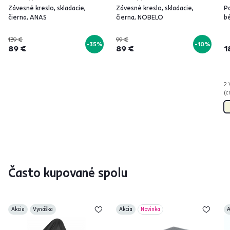
Závesné kreslo, skladacie,
Závesné kreslo, skladacie,
P
čierna, ANAS
čierna, NOBELO
b
139 €
99 €
-35%
-10%
89 €
89 €
1
2 
(c
Často kupované spolu
Akcia
Vynáška
Akcia
Novinka
A