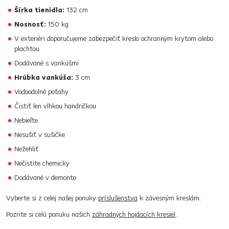
Šírka tienidla:
132 cm
Nosnosť:
150 kg
V exteriéri doporučujeme zabezpečiť kreslo ochranným krytom alebo
plachtou
Dodávané s vankúšmi
Hrúbka vankúša:
3 cm
Vodoodolné poťahy
Čistiť len vlhkou handričkou
Nebieľte
Nesušiť v sušičke
Nežehliť
Nečistite chemicky
Dodávané v demonte
Vyberte si z celej našej ponuky
príslušenstva
k závesným kreslám.
Pozrite si celú ponuku našich
záhradných hojdacích kresiel
.