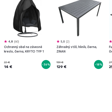
4,8
60
5,0
2
Ochranný obal na závesné
Záhradný stôl, hliník, čierna,
Fu
kreslo, čierna, KRYTO TYP 1
ZINAN
či
22 €
159 €
27
-36%
-18%
14 €
129 €
2