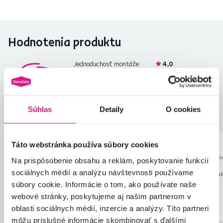
Hodnotenia produktu
Jednoduchosť montáže
4,0
4,7
Kvalita výrobku
5,0
Zodpovedá očakávaniam
5,0
3
recenzie
Zabalenie výrobku
5,0
Súhlas
Detaily
O cookies
Pomer hodnoty a ceny
4,7
Táto webstránka používa súbory cookies
Marianna B.
Katarína Š.
hviezdičiek
5
M
K
29.7.2026, Veľké
11.7.2026, Petro
Na prispôsobenie obsahu a reklám, poskytovanie funkcií
Kapušany, Slovensko
Slovensko
sociálnych médií a analýzu návštevnosti používame
Recenzia pre rovnaký model, avšak v inom
Recenzia pre rovnaký mod
súbory cookie. Informácie o tom, ako používate naše
prevedení
.
prevedení
.
webové stránky, poskytujeme aj našim partnerom v
Overený nákup
Overený nákup
oblasti sociálnych médií, inzercie a analýzy. Títo partneri
môžu príslušné informácie skombinovať s ďalšími