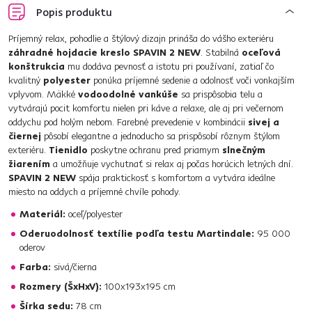
Popis produktu
Príjemný relax, pohodlie a štýlový dizajn prináša do vášho exteriéru
záhradné hojdacie kreslo SPAVIN 2 NEW
. Stabilná
oceľová
konštrukcia
mu dodáva pevnosť a istotu pri používaní, zatiaľ čo
kvalitný
polyester
ponúka príjemné sedenie a odolnosť voči vonkajším
vplyvom. Mäkké
vodoodolné vankúše
sa prispôsobia telu a
vytvárajú pocit komfortu nielen pri káve a relaxe, ale aj pri večernom
oddychu pod holým nebom. Farebné prevedenie v kombinácii
sivej a
čiernej
pôsobí elegantne a jednoducho sa prispôsobí rôznym štýlom
exteriéru.
Tienidlo
poskytne ochranu pred priamym
slnečným
žiarením
a umožňuje vychutnať si relax aj počas horúcich letných dní.
SPAVIN 2 NEW
spája praktickosť s komfortom a vytvára ideálne
miesto na oddych a príjemné chvíle pohody.
Materiál:
oceľ/polyester
Oderuodolnosť textílie podľa testu Martindale:
95 000
oderov
Farba:
sivá/čierna
Rozmery (ŠxHxV):
100x193x195 cm
Šírka sedu:
78 cm