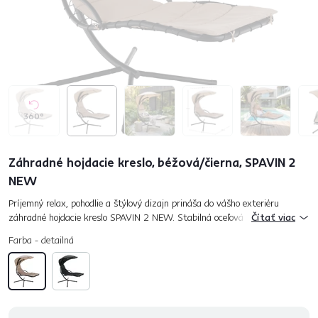
360°
Záhradné hojdacie kreslo, béžová/čierna, SPAVIN 2
NEW
Príjemný relax, pohodlie a štýlový dizajn prináša do vášho exteriéru
záhradné hojdacie kreslo SPAVIN 2 NEW. Stabilná oceľová konštrukcia mu
Čítať viac
dodáva pevnosť a istotu pri používaní, zatiaľ čo kvalit...
Farba - detailná