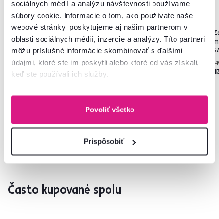
sociálnych médií a analýzu návštevnosti používame
súbory cookie. Informácie o tom, ako používate naše
4,7
3
5,0
1
webové stránky, poskytujeme aj našim partnerom v
Záhradné hojdacie kreslo, sivá/
Závesné kreslo, skladacie,
Zá
oblasti sociálnych médií, inzercie a analýzy. Títo partneri
čierna, SPAVIN 2 NEW
čierna, ANAS
m
S
môžu príslušné informácie skombinovať s ďalšími
údajmi, ktoré ste im poskytli alebo ktoré od vás získali,
189 €
139 €
14
-21%
-35%
149 €
89 €
1
keď ste používali ich služby.
1 Farba - detailná
Povoliť všetko
Prispôsobiť
Často kupované spolu