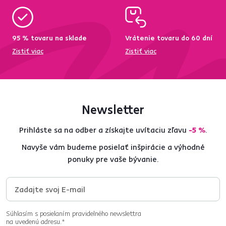
95 % tovaru na sklade
Vrátenie tovaru do 60 dní
Zistiť viac
Zistiť viac
Newsletter
Prihláste sa na odber a získajte uvítaciu zľavu
-5 %
.
Navyše vám budeme posielať inšpirácie a výhodné
ponuky pre vaše bývanie.
Súhlasím s posielaním pravidelného newslettra
na uvedenú adresu.*