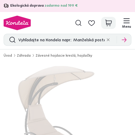
Ekologická doprava
zadarmo nad 199 €
4,7
31 211
overených produktových recenzií
Menu
Úvod
Záhrada
Závesné hojdacie kreslá, hojdačky