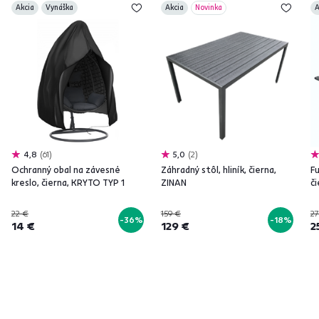
Akcia
Vynáška
Akcia
Novinka
A
4,8
61
5,0
2
Ochranný obal na závesné
Záhradný stôl, hliník, čierna,
Fu
kreslo, čierna, KRYTO TYP 1
ZINAN
či
22 €
159 €
27
-36%
-18%
14 €
129 €
2