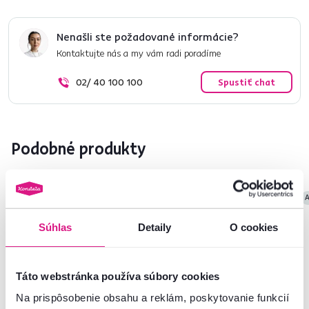
Nenašli ste požadované informácie?
Kontaktujte nás a my vám radi poradíme
02/ 40 100 100
Spustiť chat
Podobné produkty
Akcia
Novinka
Akcia
Výpredaj
A
Súhlas
Detaily
O cookies
Táto webstránka používa súbory cookies
Na prispôsobenie obsahu a reklám, poskytovanie funkcií