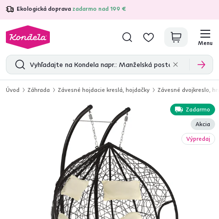
Ekologická doprava
zadarmo nad 199 €
4,7
31 375
overených produktových recenzií
Menu
Úvod
Záhrada
Závesné hojdacie kreslá, hojdačky
Závesné dvojkreslo, 
Zadarmo
Akcia
Výpredaj