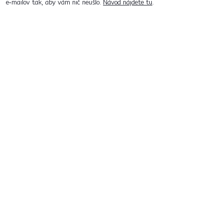
e‑mailov tak, aby vám nič neušlo.
Návod nájdete tu
.
Predajne po celom Slovensku