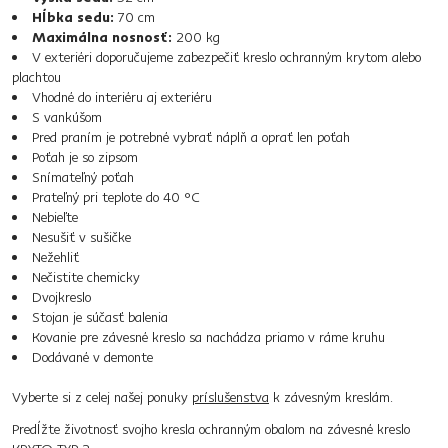
Hĺbka sedu:
70 cm
Maximálna nosnosť:
200 kg
V exteriéri doporučujeme zabezpečiť kreslo ochranným krytom alebo
plachtou
Vhodné do interiéru aj exteriéru
S vankúšom
Pred praním je potrebné vybrať náplň a oprať len poťah
Poťah je so zipsom
Snímateľný poťah
Prateľný pri teplote do 40 °C
Nebieľte
Nesušiť v sušičke
Nežehliť
Nečistite chemicky
Dvojkreslo
Stojan je súčasť balenia
Kovanie pre závesné kreslo sa nachádza priamo v ráme kruhu
Dodávané v demonte
Vyberte si z celej našej ponuky
príslušenstva
k závesným kreslám.
Predĺžte životnosť svojho kresla ochranným obalom na závesné kreslo