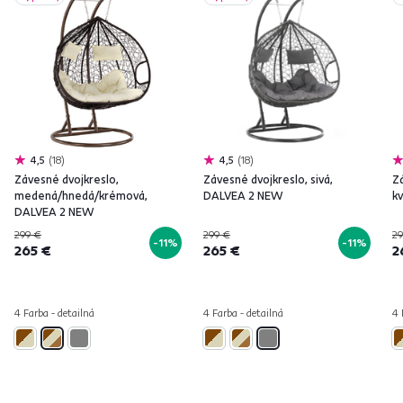
4,5
18
4,5
18
Závesné dvojkreslo,
Závesné dvojkreslo, sivá,
Zá
medená/hnedá/krémová,
DALVEA 2 NEW
k
DALVEA 2 NEW
299 €
299 €
29
-11%
-11%
265 €
265 €
2
4 Farba - detailná
4 Farba - detailná
4 