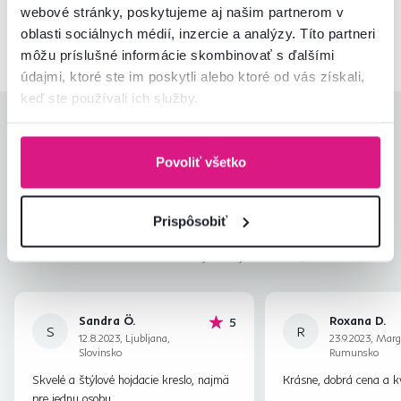
webové stránky, poskytujeme aj našim partnerom v
02/ 40 100 100
Spustiť chat
oblasti sociálnych médií, inzercie a analýzy. Títo partneri
môžu príslušné informácie skombinovať s ďalšími
údajmi, ktoré ste im poskytli alebo ktoré od vás získali,
keď ste používali ich služby.
Hodnotenia produktu
Povoliť všetko
Jednoduchosť montáže
4,7
4,5
Kvalita výrobku
4,4
Zodpovedá očakávaniam
4,5
Prispôsobiť
18
recenzií
Zabalenie výrobku
4,6
Pomer hodnoty a ceny
4,3
Sandra Ö.
Roxana D.
hviezdičiek
5
S
R
12.8.2023, Ljubljana,
23.9.2023, Marg
Slovinsko
Rumunsko
Skvelé a štýlové hojdacie kreslo, najmä
Krásne, dobrá cena a kv
pre jednu osobu.