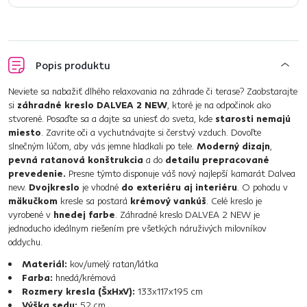
Popis produktu
Neviete sa nabažiť dlhého relaxovania na záhrade či terase? Zaobstarajte
si
záhradné kreslo DALVEA 2 NEW
, ktoré je na odpočinok ako
stvorené. Posaďte sa a dajte sa uniesť do sveta, kde
starosti nemajú
miesto
. Zavrite oči a vychutnávajte si čerstvý vzduch. Dovoľte
slnečným lúčom, aby vás jemne hladkali po tele.
Moderný dizajn
,
pevná ratanová konštrukcia
a do
detailu prepracované
prevedenie.
Presne týmto disponuje váš nový najlepší kamarát Dalvea
new.
Dvojkreslo
je vhodné
do exteriéru aj interiéru
. O pohodu v
mäkučkom
kresle sa postará
krémový vankúš
. Celé kreslo je
vyrobené v
hnedej farbe
. Záhradné kreslo DALVEA 2 NEW je
jednoducho ideálnym riešením pre všetkých náruživých milovníkov
oddychu.
Materiál:
kov/umelý ratan/látka
Farba:
hnedá/krémová
Rozmery kresla (ŠxHxV):
133x117x195 cm
Výška sedu:
52 cm