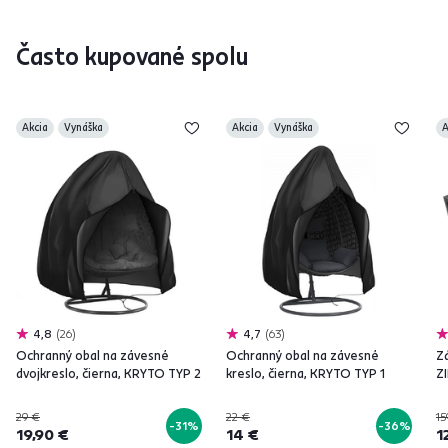
Často kupované spolu
Akcia
Vynáška
Akcia
Vynáška
A
4,8
26
4,7
63
Ochranný obal na závesné
Ochranný obal na závesné
Zá
dvojkreslo, čierna, KRYTO TYP 2
kreslo, čierna, KRYTO TYP 1
Z
29 €
22 €
15
-31%
-36%
19,90 €
14 €
1