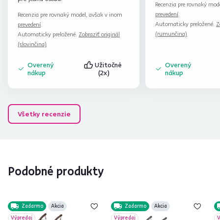
Recenzia pre rovnaký mod
prevedení
.
Recenzia pre rovnaký model, avšak v inom
Automaticky preložené.
Z
prevedení
.
(rumunčina)
Automaticky preložené.
Zobraziť originál
(slovinčina)
Overený
Užitočné
Overený
nákup
(2x)
nákup
Všetky recenzie
Podobné produkty
Zadarmo
Akcia
Zadarmo
Akcia
Výpredaj
Výpredaj
V