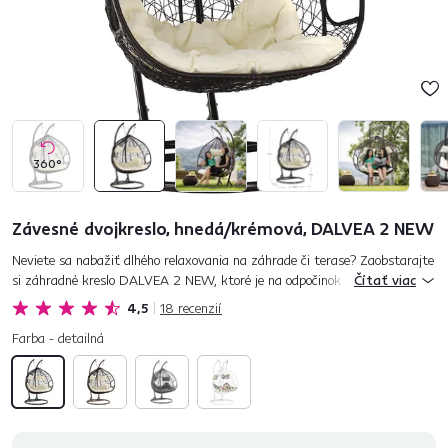
360°
Závesné dvojkreslo, hnedá/krémová, DALVEA 2 NEW
Neviete sa nabažiť dlhého relaxovania na záhrade či terase? Zaobstarajte
si záhradné kreslo DALVEA 2 NEW, ktoré je na odpočinok ako stvorené.
Čítať viac
Posaďte sa a dajte sa uniesť do sveta, kde starosti n...
4,5
18
recenzií
Farba - detailná