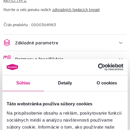
KRYTO TYP 2.
Pozrite si celú ponuku našich
záhradných hojdacích kresiel
.
Číslo produktu : 0000364983
Základné parametre
Rozmery a špecifikácie
Informácie o balení
Súhlas
Detaily
O cookies
Montážny návod
Táto webstránka používa súbory cookies
Na prispôsobenie obsahu a reklám, poskytovanie funkcií
Nenašli ste požadované informácie?
sociálnych médií a analýzu návštevnosti používame
Kontaktujte nás a my vám radi poradíme
súbory cookie. Informácie o tom, ako používate naše