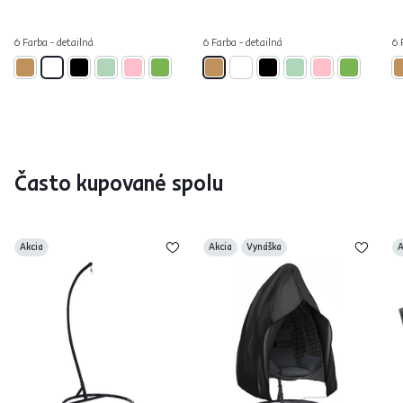
6 Farba - detailná
6 Farba - detailná
6 
Často kupované spolu
Akcia
Akcia
Vynáška
A