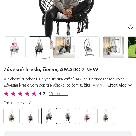
360°
Závesné kreslo, čierna, AMADO 2 NEW
V tichosti a pohodlí si vychutnáte každú sekundu drahocenného voľna.
Závesné kreslo vám dopraje všetko, po čom túžite. AMADO 2 NEW je
Čítať viac
hojdacie kreslo, ktoré môžete použiť v interiéri aj exteriéri. Z...
4,7
18
recenzií
Farba - detailná