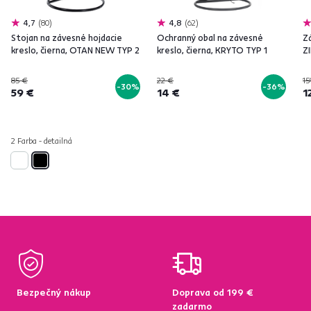
4,7
80
4,8
62
Stojan na závesné hojdacie
Ochranný obal na závesné
Zá
kreslo, čierna, OTAN NEW TYP 2
kreslo, čierna, KRYTO TYP 1
Z
85 €
22 €
15
-30%
-36%
59 €
14 €
1
2 Farba - detailná
Bezpečný nákup
Doprava od 199 €
zadarmo