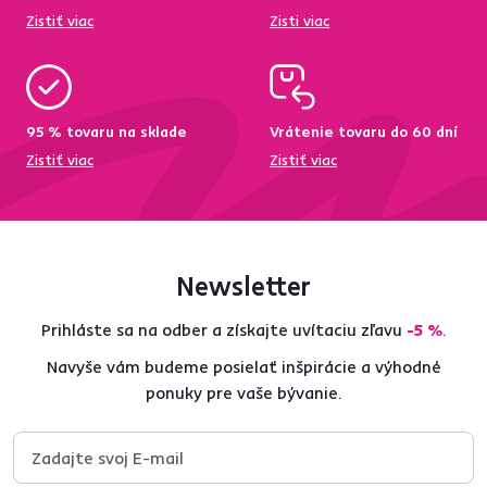
Zistiť viac
Zisti viac
95 % tovaru na sklade
Vrátenie tovaru do 60 dní
Zistiť viac
Zistiť viac
Newsletter
Prihláste sa na odber a získajte uvítaciu zľavu
-5 %
.
Navyše vám budeme posielať inšpirácie a výhodné
ponuky pre vaše bývanie.