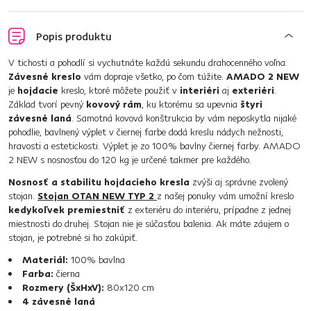
Popis produktu
V tichosti a pohodlí si vychutnáte každú sekundu drahocenného voľna.
Závesné kreslo
vám dopraje všetko, po čom túžite.
AMADO 2 NEW
je
hojdacie
kreslo, ktoré môžete použiť v
interiéri
aj
exteriéri
.
Základ tvorí pevný
kovový rám
, ku ktorému sa upevnia
štyri
závesné laná
. Samotná kovová konštrukcia by vám neposkytla nijaké
pohodlie, bavlnený výplet v čiernej farbe dodá kreslu nádych nežnosti,
hravosti a estetickosti. Výplet je zo 100% bavlny čiernej farby. AMADO
2 NEW s nosnosťou do 120 kg je určené takmer pre každého.
Nosnosť a stabilitu hojdacieho kresla
zvýši aj správne zvolený
stojan.
Stojan OTAN NEW TYP 2
z našej ponuky vám umožní kreslo
kedykoľvek premiestniť
z exteriéru do interiéru, prípadne z jednej
miestnosti do druhej. Stojan nie je súčasťou balenia. Ak máte záujem o
stojan, je potrebné si ho zakúpiť.
Materiál:
100% bavlna
Farba:
čierna
Rozmery (ŠxHxV):
80x120 cm
4 závesné laná