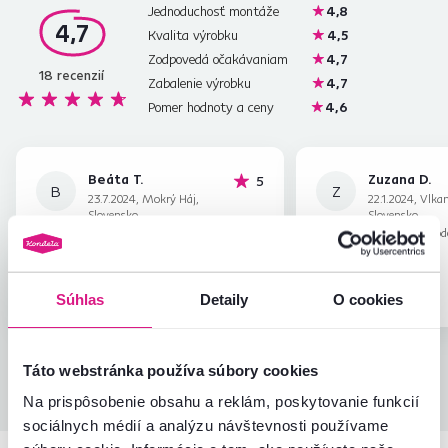
Jednoduchosť montáže
4,8
4,7
Kvalita výrobku
4,5
Zodpovedá očakávaniam
4,7
18
recenzií
Zabalenie výrobku
4,7
Pomer hodnoty a ceny
4,6
Beáta T.
Zuzana D.
hviezdičiek
5
B
Z
23.7.2024, Mokrý Háj,
22.1.2024, Vlka
Slovensko
Slovensko
Recenzia pre rovnaký model, avšak v inom
Recenzia pre rovnaký mod
prevedení
.
prevedení
.
Overený nákup
Overený nákup
Súhlas
Detaily
O cookies
Táto webstránka používa súbory cookies
Všetky recenzie
Na prispôsobenie obsahu a reklám, poskytovanie funkcií
sociálnych médií a analýzu návštevnosti používame