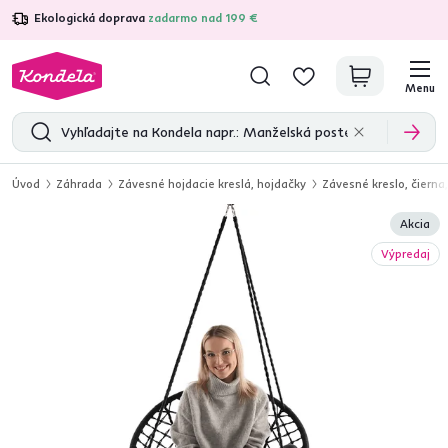
Ekologická doprava
zadarmo nad 199 €
4,7
31 285
overených produktových recenzií
Menu
Úvod
Záhrada
Závesné hojdacie kreslá, hojdačky
Závesné kreslo, čier
Akcia
Výpredaj