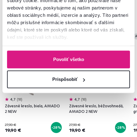
súbory cookie. Informácie o tom, ako používate naše
webové stránky, poskytujeme aj našim partnerom v
Podobné produkty
oblasti sociálnych médií, inzercie a analýzy. Títo partneri
môžu príslušné informácie skombinovať s ďalšími
údajmi, ktoré ste im poskytli alebo ktoré od vás získali,
Akcia
Výpredaj
Akcia
Výpredaj
A
keď ste používali ich služby.
Povoliť všetko
Prispôsobiť
4,7
18
4,7
18
Závesné kreslo, biela, AMADO
Závesné kreslo, béžovohnedá,
Z
2 NEW
AMADO 2 NEW
g
27,90 €
27,90 €
27
-28%
-28%
19,90 €
19,90 €
1