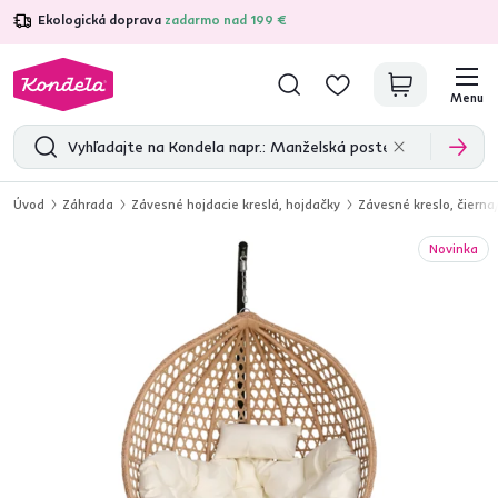
Ekologická doprava
zadarmo nad 199 €
4,7
31 285
overených produktových recenzií
Menu
Úvod
Záhrada
Závesné hojdacie kreslá, hojdačky
Závesné kreslo, čier
Novinka