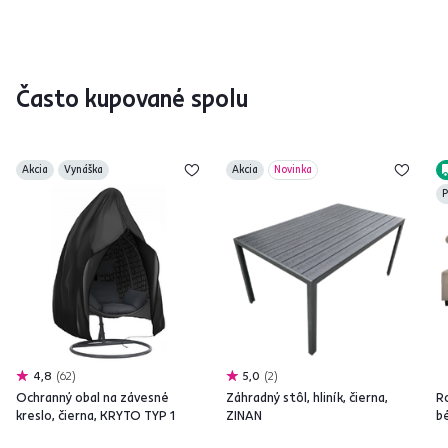
Často kupované spolu
Akcia
Vynáška
Akcia
Novinka
P
4,8
62
5,0
2
Ochranný obal na závesné
Záhradný stôl, hliník, čierna,
R
kreslo, čierna, KRYTO TYP 1
ZINAN
b