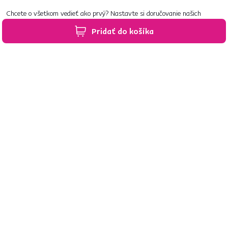
Chcete o všetkom vedieť ako prvý? Nastavte si doručovanie našich
e‑mailov tak, aby vám nič neušlo.
Návod nájdete tu
.
Pridať do košíka
Predajne po celom Slovensku