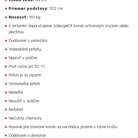
Priemer podstavy:
102 cm
Nosnosť:
110 kg
V exteriéri doporučujeme zabezpečiť kreslo ochranným krytom alebo
plachtou
Dodávané s vankúšmi
Vodoodolné poťahy
Neprať v práčke
Prať ručne pri 30 °C
Poťah je so zipsom
Snímateľný poťah
Nebieľte
Nesušiť v sušičke
Nežehliť
Nečistite chemicky
Kovanie pre závesné kreslo sa nachádza priamo v ráme kruhu
Dodávané v demonte