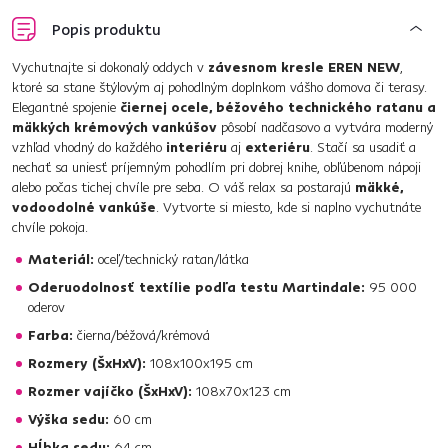
Popis produktu
Vychutnajte si dokonalý oddych v
závesnom kresle EREN NEW
,
ktoré sa stane štýlovým aj pohodlným doplnkom vášho domova či terasy.
Elegantné spojenie
čiernej ocele, béžového technického ratanu a
mäkkých krémových vankúšov
pôsobí nadčasovo a vytvára moderný
vzhľad vhodný do každého
interiéru
aj
exteriéru
. Stačí sa usadiť a
nechať sa uniesť príjemným pohodlím pri dobrej knihe, obľúbenom nápoji
alebo počas tichej chvíle pre seba. O váš relax sa postarajú
mäkké,
vodoodolné vankúše
. Vytvorte si miesto, kde si naplno vychutnáte
chvíle pokoja.
Materiál:
oceľ/technický ratan/látka
Oderuodolnosť textílie podľa testu Martindale:
95 000
oderov
Farba:
čierna/béžová/krémová
Rozmery (ŠxHxV):
108x100x195 cm
Rozmer vajíčko (ŠxHxV):
108x70x123 cm
Výška sedu:
60 cm
Hĺbka sedu:
64 cm