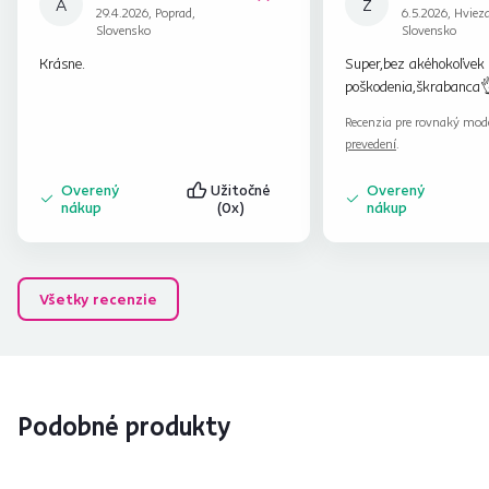
A
Z
29.4.2026, Poprad,
6.5.2026, Hviez
Slovensko
Slovensko
Krásne.
Super,bez akéhokoľvek
poškodenia,škrabanca
Recenzia pre rovnaký mod
prevedení
.
Overený
Užitočné
Overený
nákup
(0x)
nákup
Všetky recenzie
Podobné produkty