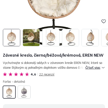
Závesné kreslo, čierna/béžová/krémová, EREN NEW
Vychutnajte si dokonalý oddych v závesnom kresle EREN NEW, ktoré sa
stane štýlovým aj pohodlným doplnkom vášho domova či terasy. Elegantné
Čítať viac
spojenie čiernej ocele, béžového technického ratanu a mäkk...
4,6
22
recenzií
Farba - detailná