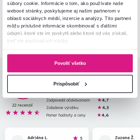
súbory cookie. Informácie o tom, ako používate naše
webové stránky, poskytujeme aj našim partnerom v
Nenašli ste požadované informácie?
oblasti sociálnych médií, inzercie a analýzy. Títo partneri
Kontaktujte nás a my vám radi poradíme
môžu príslušné informácie skombinovať s ďalšími
02/ 40 100 100
Spustiť chat
údajmi, ktoré ste im poskytli alebo ktoré od vás získali,
keď ste používali ich služby.
Povoliť všetko
Hodnotenia produktu
Prispôsobiť
Jednoduchosť montáže
4,6
4,6
Kvalita výrobku
4,5
Zodpovedá očakávaniam
4,7
22
recenzií
Zabalenie výrobku
4,5
Pomer hodnoty a ceny
4,6
Adriána L.
Zuzana Ž.
hviezdičiek
5