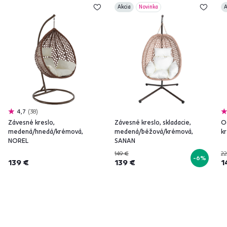
Akcia
Novinka
A
4,7
38
Závesné kreslo,
Závesné kreslo, skladacie,
O
medená/hnedá/krémová,
medená/béžová/krémová,
kr
NOREL
SANAN
149 €
22
-6%
139 €
139 €
1