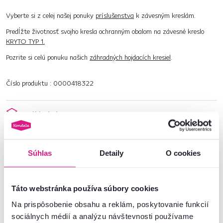
Vyberte si z celej našej ponuky
príslušenstva
k závesným kreslám.
Predĺžte životnosť svojho kresla ochranným obalom na závesné kreslo
KRYTO TYP 1.
Pozrite si celú ponuku našich
záhradných hojdacích kresiel
.
Číslo produktu : 0000418322
Základné parametre
Rozmery a špecifikácie
Súhlas
Detaily
O cookies
Informácie o balení
Táto webstránka používa súbory cookies
Montážny návod
Na prispôsobenie obsahu a reklám, poskytovanie funkcií
sociálnych médií a analýzu návštevnosti používame