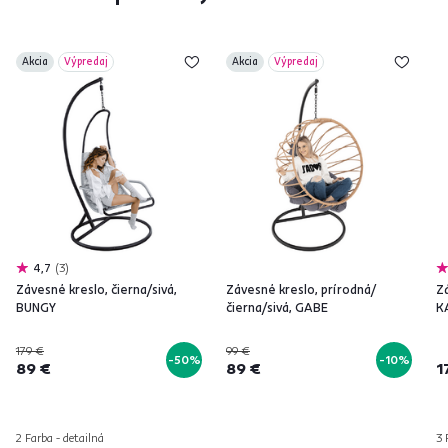
Akcia
Výpredaj
Akcia
Výpredaj
4,7
3
Závesné kreslo, čierna/sivá,
Závesné kreslo, prírodná/
Zá
BUNGY
čierna/sivá, GABE
K
179 €
99 €
-50%
-10%
89 €
89 €
1
2 Farba - detailná
3 