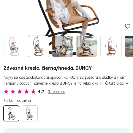
360°
Závesné kreslo, čierna/hnedá, BUNGY
Najvyšší čas zaobstarať si spoločníka, ktorý sa postará o sladký a ničím
nerušený oddych. Závesné kreslo BUNGY je na relax ako stvorené.
Čítať viac
Konštrukcia je vyrobená z kovu v čiernom prevedení, sedacia č...
4,7
3
recenzie
Farba - detailná