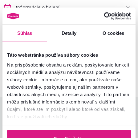
Informácie o balení
Montážny návod
Súhlas
Detaily
O cookies
Nenašli ste požadované informácie?
Táto webstránka používa súbory cookies
Kontaktujte nás a my vám radi poradíme
Na prispôsobenie obsahu a reklám, poskytovanie funkcií
sociálnych médií a analýzu návštevnosti používame
02/ 40 100 100
Spustiť chat
súbory cookie. Informácie o tom, ako používate naše
webové stránky, poskytujeme aj našim partnerom v
oblasti sociálnych médií, inzercie a analýzy. Títo partneri
môžu príslušné informácie skombinovať s ďalšími
Hodnotenia produktu
údajmi, ktoré ste im poskytli alebo ktoré od vás získali,
keď ste používali ich služby.
Jednoduchosť montáže
5,0
4,7
Kvalita výrobku
4,7