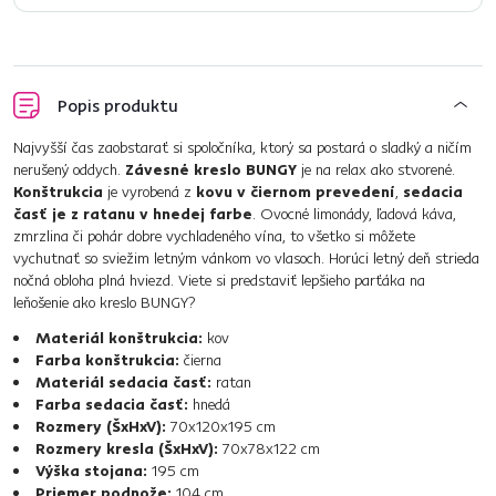
Popis produktu
Najvyšší čas zaobstarať si spoločníka, ktorý sa postará o sladký a ničím
nerušený oddych.
Závesné kreslo BUNGY
je na relax ako stvorené.
Konštrukcia
je vyrobená z
kovu v čiernom prevedení
,
sedacia
časť je z ratanu v hnedej farbe
. Ovocné limonády, ľadová káva,
zmrzlina či pohár dobre vychladeného vína, to všetko si môžete
vychutnať so sviežim letným vánkom vo vlasoch. Horúci letný deň strieda
nočná obloha plná hviezd. Viete si predstaviť lepšieho parťáka na
leňošenie ako kreslo BUNGY?
Materiál konštrukcia:
kov
Farba konštrukcia:
čierna
Materiál sedacia časť:
ratan
Farba sedacia časť:
hnedá
Rozmery (ŠxHxV):
70x120x195 cm
Rozmery kresla (ŠxHxV):
70x78x122 cm
Výška stojana:
195 cm
Priemer podnože:
104 cm