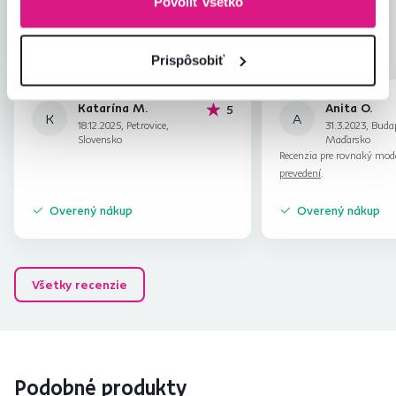
Zodpovedá očakávaniam
5,0
Povoliť všetko
3
recenzie
Zabalenie výrobku
4,0
Pomer hodnoty a ceny
4,7
Prispôsobiť
Katarína M.
Anita O.
hviezdičiek
5
K
A
18.12.2025, Petrovice,
31.3.2023, Buda
Slovensko
Maďarsko
Recenzia pre rovnaký mod
prevedení
.
Overený nákup
Overený nákup
Všetky recenzie
Podobné produkty