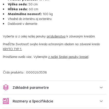
Výška sedu:
50 cm
Hĺbka sedu:
60 cm
Maximálna nosnosť:
100 kg
Vhodné do interiéru aj exteriéru
Dodávané v demonte
Vyberte si z celej našej ponuky
príslušenstva
k závesným kreslám.
Predĺžte životnosť svojho kresla ochranným obalom na závesné kreslo
KRYTO TYP 1.
Prinášame oveľa viac. Vyberajte
z našej širokej ponuky kresiel
.
Číslo produktu : 0000263538
Základné parametre
Rozmery a špecifikácie