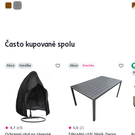
Často kupované spolu
Akcia
Vynáška
Akcia
Novinka
P
4,7
63
5,0
2
Ochranný obal na závesné
Záhradný stôl, hliník, čierna,
R