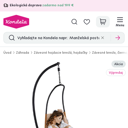
Ekologická doprava
zadarmo nad 199 €
4,7
31 375
overených produktových recenzií
Menu
Úvod
Záhrada
Závesné hojdacie kreslá, hojdačky
Závesné kreslo, čiern
Akcia
Výpredaj