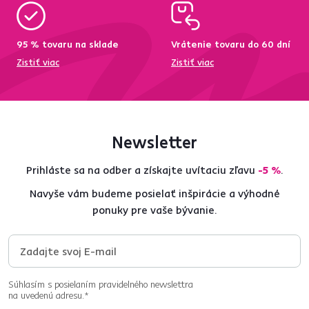
95 % tovaru na sklade
Vrátenie tovaru do 60 dní
Zistiť viac
Zistiť viac
Newsletter
Prihláste sa na odber a získajte uvítaciu zľavu
-5 %
.
Navyše vám budeme posielať inšpirácie a výhodné
ponuky pre vaše bývanie.
Súhlasím s posielaním pravidelného newslettra
na uvedenú adresu.*