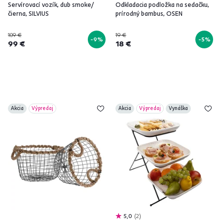
Servírovací vozík, dub smoke/
Odkladacia podložka na sedačku,
čierna, SILVIUS
prírodný bambus, OSEN
109 €
19 €
-9%
-5%
99 €
18 €
Akcia
Výpredaj
Akcia
Výpredaj
Vynáška
5,0
2