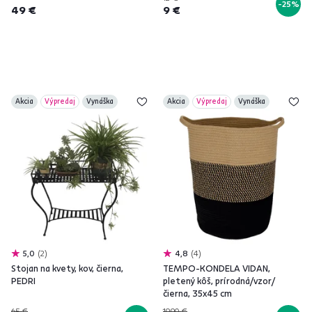
-25%
49 €
9 €
Akcia
Výpredaj
Vynáška
Akcia
Výpredaj
Vynáška
5,0
2
4,8
4
Stojan na kvety, kov, čierna,
TEMPO-KONDELA VIDAN,
PEDRI
pletený kôš, prírodná/vzor/
čierna, 35x45 cm
65 €
19,90 €