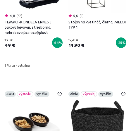
4,8
57
5,0
2
TEMPO-KONDELA ERNEST,
Stojan na kvetináč, čierna, MELOI
pákový kávovar, strieborná,
TYP 1
nehrdzavejúca oceľ/plast
138 €
19,90 €
-64%
-25%
49 €
14,90 €
1 Farba - detailná
Akcia
Výpredaj
Vynáška
Akcia
Výpredaj
Vynáška