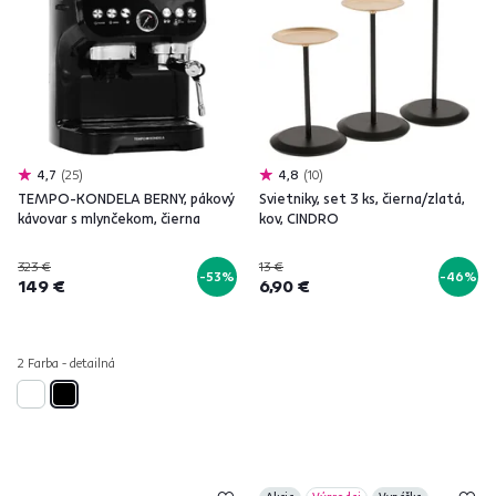
4,7
25
4,8
10
TEMPO-KONDELA BERNY, pákový
Svietniky, set 3 ks, čierna/zlatá,
kávovar s mlynčekom, čierna
kov, CINDRO
323 €
13 €
-53%
-46%
149 €
6,90 €
2 Farba - detailná