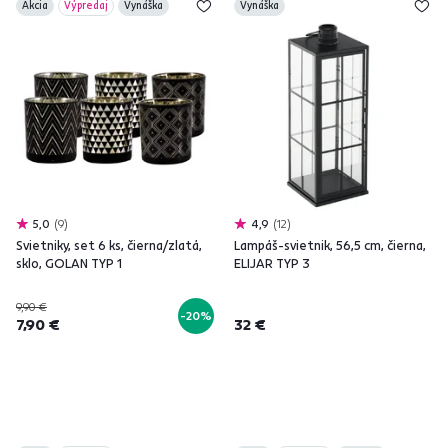
Akcia
Výpredaj
Vynáška
Vynáška
5,0
9
4,9
12
Svietniky, set 6 ks, čierna/zlatá,
Lampáš-svietnik, 56,5 cm, čierna,
sklo, GOLAN TYP 1
ELIJAR TYP 3
9,90 €
-20%
7,90 €
32 €