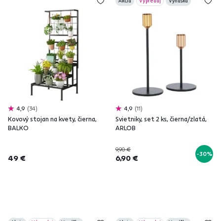
Akcia
Výpredaj
Vynáška
4,9
34
4,9
11
Kovový stojan na kvety, čierna,
Svietniky, set 2 ks, čierna/zlatá,
BALKO
ARLOB
9,90 €
-30%
49 €
6,90 €