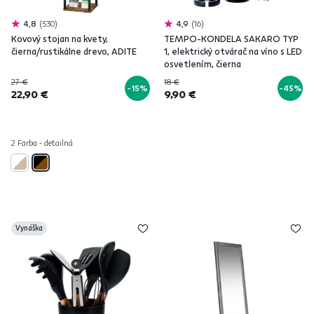
4,8
530
4,9
16
Kovový stojan na kvety,
TEMPO-KONDELA SAKARO TYP
čierna/rustikálne drevo, ADITE
1, elektrický otvárač na víno s LED
osvetlením, čierna
27 €
18 €
-15%
-45%
22,90 €
9,90 €
2 Farba - detailná
Vynáška