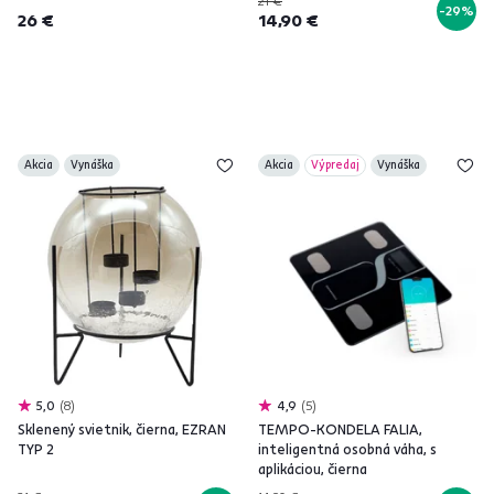
21 €
-29%
26 €
14,90 €
Akcia
Vynáška
Akcia
Výpredaj
Vynáška
5,0
8
4,9
5
Sklenený svietnik, čierna, EZRAN
TEMPO-KONDELA FALIA,
TYP 2
inteligentná osobná váha, s
aplikáciou, čierna