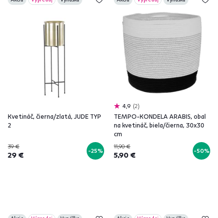
4,9
2
Kvetináč, čierna/zlatá, JUDE TYP
TEMPO-KONDELA ARABIS, obal
2
na kvetináč, biela/čierna, 30x30
cm
39 €
11,90 €
-25%
-50%
29 €
5,90 €