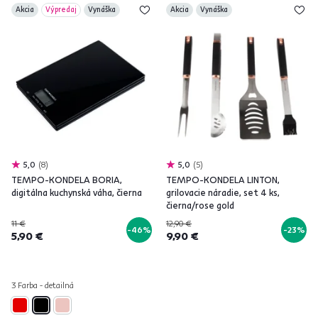
Akcia
Výpredaj
Vynáška
Akcia
Vynáška
5,0
8
5,0
5
TEMPO-KONDELA BORIA,
TEMPO-KONDELA LINTON,
digitálna kuchynská váha, čierna
grilovacie náradie, set 4 ks,
čierna/rose gold
11 €
12,90 €
-46%
-23%
5,90 €
9,90 €
3 Farba - detailná