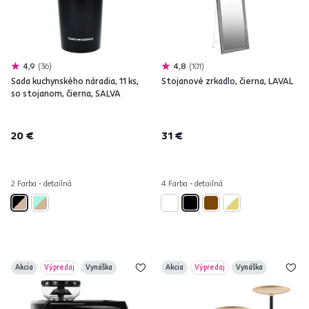
4,9
36
4,8
101
Sada kuchynského náradia, 11 ks,
Stojanové zrkadlo, čierna, LAVAL
so stojanom, čierna, SALVA
20 €
31 €
2 Farba - detailná
4 Farba - detailná
Akcia
Výpredaj
Vynáška
Akcia
Výpredaj
Vynáška