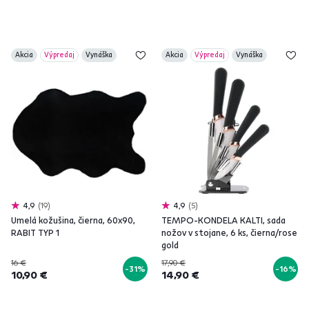
Akcia
Výpredaj
Vynáška
Akcia
Výpredaj
Vynáška
4,9
19
4,9
5
Umelá kožušina, čierna, 60x90,
TEMPO-KONDELA KALTI, sada
RABIT TYP 1
nožov v stojane, 6 ks, čierna/rose
gold
16 €
17,90 €
-31%
-16%
10,90 €
14,90 €