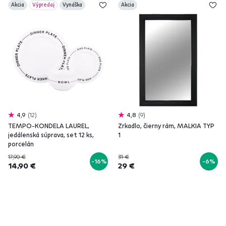
Akcia
Výpredaj
Vynáška
Akcia
4,9
12
4,8
9
TEMPO-KONDELA LAUREL,
Zrkadlo, čierny rám, MALKIA TYP
jedálenská súprava, set 12 ks,
1
porcelán
17,90 €
31 €
-16%
-6%
14,90 €
29 €