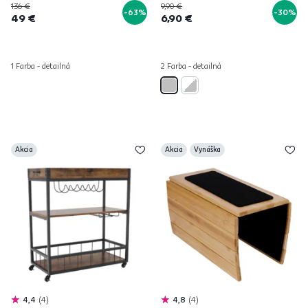
136 €
9,90 €
-63%
-30%
49 €
6,90 €
1 Farba - detailná
2 Farba - detailná
Akcia
Akcia
Vynáška
4,4
4
4,8
4