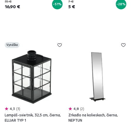
35 €
7 €
-51%
-28%
16,90 €
5 €
Vynáška
4,3
3
4,8
2
Lampáš-svietnik, 32,5 cm, čierna,
Zrkadlo na kolieskach, čierna,
ELIJAR TYP 1
NEPTUN