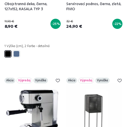
Obojstranná deka, čierna,
Servírovací podnos, čierna, zlatá,
127x152, KASALA TYP 3
FIVIO
11,90 €
32 €
-25%
-22%
8,90 €
24,90 €
1 Výška (cm), 2 Farba - detailná
Akcia
Výpredaj
Vynáška
Akcia
Výpredaj
Vynáška