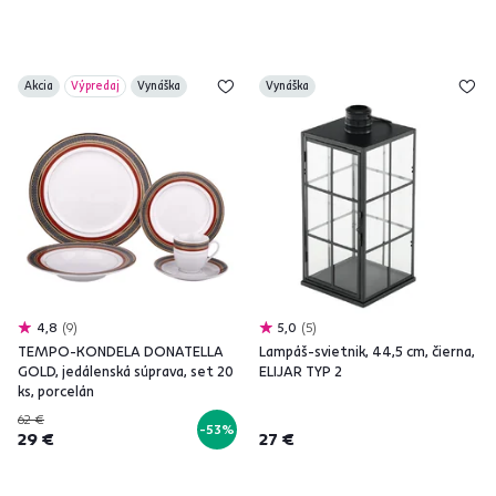
Akcia
Výpredaj
Vynáška
Vynáška
4,8
9
5,0
5
TEMPO-KONDELA DONATELLA
Lampáš-svietnik, 44,5 cm, čierna,
GOLD, jedálenská súprava, set 20
ELIJAR TYP 2
ks, porcelán
62 €
-53%
29 €
27 €