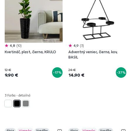
4,8
10
4,9
3
Kvetináč, plast, čierna, KRULO
Adventný veniec, čierna, kov,
BASIL
12 €
24 €
-17%
-37%
9,90 €
14,90 €
3 Farba - detailná
Akcia
Výpredaj
Vynáška
Akcia
Výpredaj
Vynáška