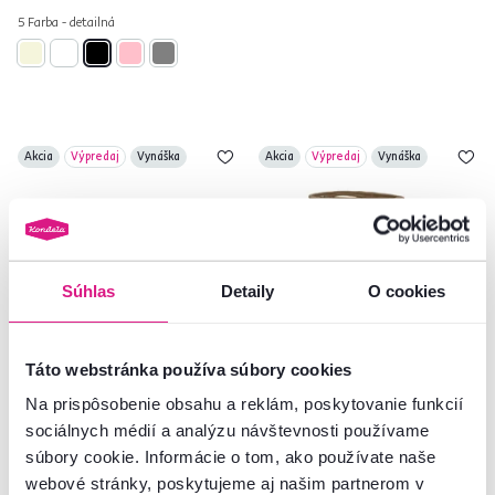
5 Farba - detailná
Akcia
Výpredaj
Vynáška
Akcia
Výpredaj
Vynáška
Súhlas
Detaily
O cookies
Táto webstránka používa súbory cookies
5,0
2
5,0
4
Na prispôsobenie obsahu a reklám, poskytovanie funkcií
TEMPO-KONDELA HORTI,
TEMPO-KONDELA KORLIS, obaly
sociálnych médií a analýzu návštevnosti používame
nutričná kuchynská váha s
na kvetináče, set 3 ks, prírodná/
súbory cookie. Informácie o tom, ako používate naše
aplikáciou, čierna, sklo
čierna
webové stránky, poskytujeme aj našim partnerom v
12,90 €
29,90 €