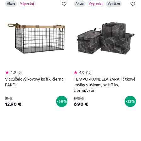
Akcia
Výpredaj
Akcia
Výpredaj
Vynáška
4,9
5
4,9
15
Viacúčelový kovový košík, čierna,
TEMPO-KONDELA YARA, látkové
PANFIL
košíky s uškami, set 3 ks,
čierna/vzor
31 €
8,90 €
-58%
-22%
12,90 €
6,90 €