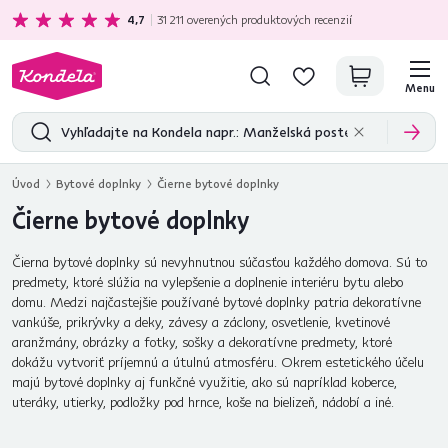
Ekologická doprava
zadarmo nad 199 €
4,7
31 211
overených produktových recenzií
Menu
Úvod
Bytové doplnky
Čierne bytové doplnky
Čierne bytové doplnky
Čierna bytové doplnky sú nevyhnutnou súčasťou každého domova. Sú to
predmety, ktoré slúžia na vylepšenie a doplnenie interiéru bytu alebo
domu. Medzi najčastejšie používané bytové doplnky patria dekoratívne
vankúše, prikrývky a deky, závesy a záclony, osvetlenie, kvetinové
aranžmány, obrázky a fotky, sošky a dekoratívne predmety, ktoré
dokážu vytvoriť príjemnú a útulnú atmosféru. Okrem estetického účelu
majú bytové doplnky aj funkčné využitie, ako sú napríklad koberce,
uteráky, utierky, podložky pod hrnce, koše na bielizeň, nádobí a iné.