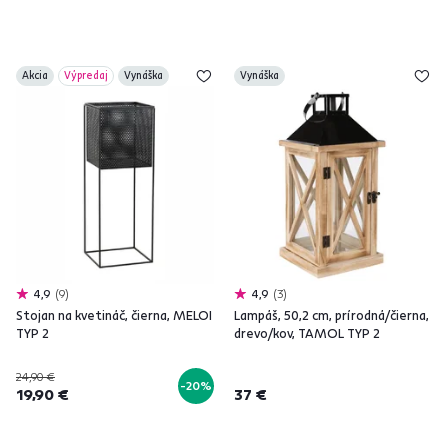
Akcia
Výpredaj
Vynáška
Vynáška
4,9
9
4,9
3
Stojan na kvetináč, čierna, MELOI
Lampáš, 50,2 cm, prírodná/čierna,
TYP 2
drevo/kov, TAMOL TYP 2
24,90 €
-20%
19,90 €
37 €