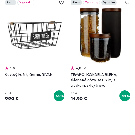
Akcia
Výpredaj
Akcia
Výpredaj
Vynáška
5,0
5
4,8
9
Kovový košík, čierna, RIVAN
TEMPO-KONDELA BLEKA,
sklenené dózy, set 3 ks, s
viečkom, sklo/drevo
20 €
27 €
-50%
-44%
9,90 €
14,90 €