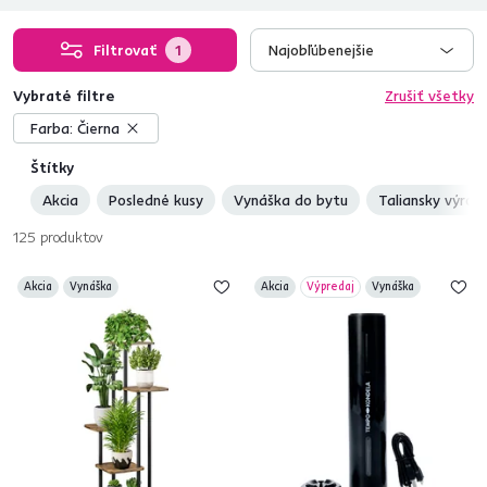
Filtrovať
1
Najobľúbenejšie
Vybraté filtre
Zrušiť všetky
Farba:
Čierna
Štítky
Akcia
Posledné kusy
Vynáška do bytu
Taliansky výrob
125
produktov
Akcia
Vynáška
Akcia
Výpredaj
Vynáška