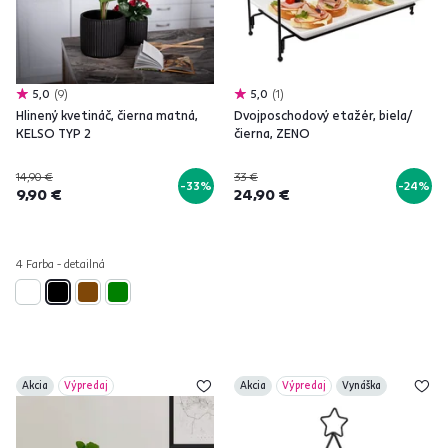
5,0
9
5,0
1
Hlinený kvetináč, čierna matná,
Dvojposchodový etažér, biela/
KELSO TYP 2
čierna, ZENO
14,90 €
33 €
-33%
-24%
9,90 €
24,90 €
4 Farba - detailná
Akcia
Výpredaj
Akcia
Výpredaj
Vynáška