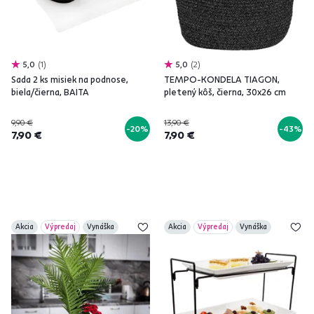
5,0
1
5,0
2
Sada 2 ks misiek na podnose,
TEMPO-KONDELA TIAGON,
biela/čierna, BAITA
pletený kôš, čierna, 30x26 cm
9,90 €
13,90 €
-20%
-43%
7,90 €
7,90 €
Akcia
Výpredaj
Vynáška
Akcia
Výpredaj
Vynáška