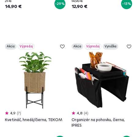
21 €
14,90 €
-29%
-13%
14,90 €
12,90 €
Akcia
Výpredaj
Akcia
Výpredaj
Vynáška
4,9
7
4,8
4
Kvetináč, hnedá/čierna, TEKOM
Organizér na pohovku, čierna,
IPRES