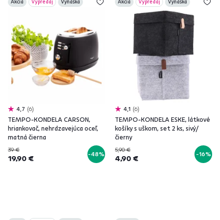
Akcia
Výpredaj
Vynáška
Akcia
Výpredaj
Vynáška
4,7
6
4,1
6
TEMPO-KONDELA CARSON,
TEMPO-KONDELA ESKE, látkové
hriankovač, nehrdzavejúca oceľ,
košíky s uškom, set 2 ks, sivý/
matná čierna
čierny
39 €
5,90 €
-48%
-16%
19,90 €
4,90 €