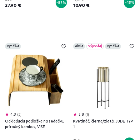
-57%
-45%
27,90 €
10,90 €
Vynáška
Akcia
Výpredaj
Vynáška
4,3
3
3,8
1
Odkladacia podložka na sedačku,
Kvetináč, čierna/zlatá, JUDE TYP
prírodný bambus, VISE
1