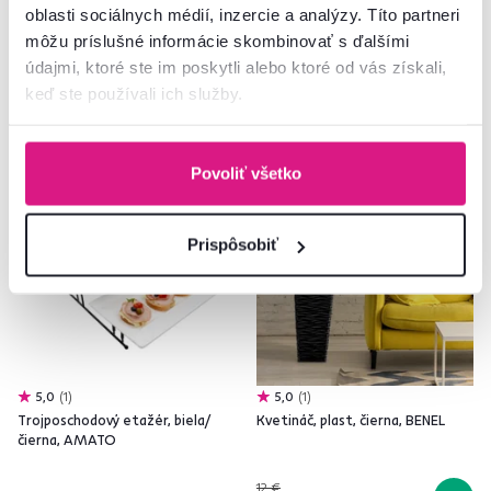
-15%
-53%
10,90 €
13,90 €
oblasti sociálnych médií, inzercie a analýzy. Títo partneri
môžu príslušné informácie skombinovať s ďalšími
údajmi, ktoré ste im poskytli alebo ktoré od vás získali,
keď ste používali ich služby.
Vynáška
Akcia
Výpredaj
Povoliť všetko
Prispôsobiť
5,0
1
5,0
1
Trojposchodový etažér, biela/
Kvetináč, plast, čierna, BENEL
čierna, AMATO
12 €