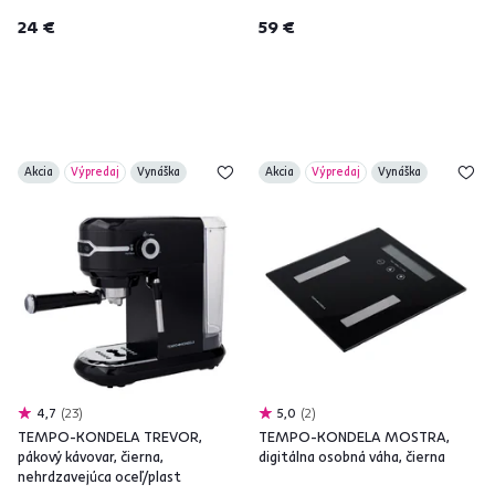
24 €
59 €
Akcia
Výpredaj
Vynáška
Akcia
Výpredaj
Vynáška
4,7
23
5,0
2
TEMPO-KONDELA TREVOR,
TEMPO-KONDELA MOSTRA,
pákový kávovar, čierna,
digitálna osobná váha, čierna
nehrdzavejúca oceľ/plast