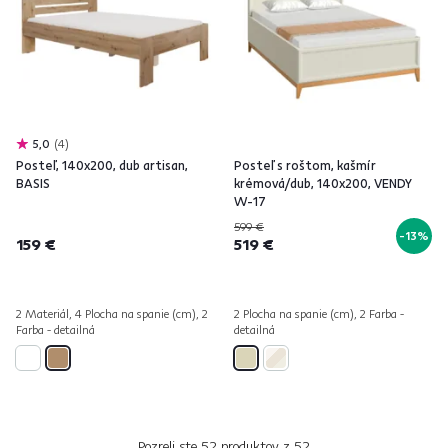
5,0
4
Posteľ, 140x200, dub artisan,
Posteľ s roštom, kašmír
BASIS
krémová/dub, 140x200, VENDY
W-17
599 €
-13%
159 €
519 €
2 Materiál, 4 Plocha na spanie (cm), 2
2 Plocha na spanie (cm), 2 Farba -
Farba - detailná
detailná
Pozreli ste
52
produktov z
52