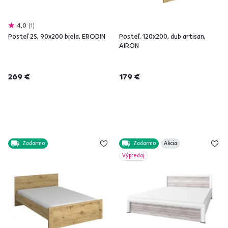
4,0
1
Posteľ 2S, 90x200 biela, ERODIN
Posteľ, 120x200, dub artisan,
AIRON
269 €
179 €
Zadarmo
Zadarmo
Akcia
Výpredaj