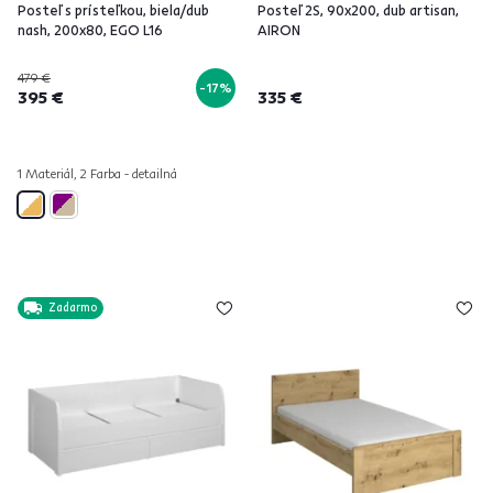
Posteľ s prísteľkou, biela/dub
Posteľ 2S, 90x200, dub artisan,
nash, 200x80, EGO L16
AIRON
479 €
-17%
395 €
335 €
1 Materiál, 2 Farba - detailná
Zadarmo