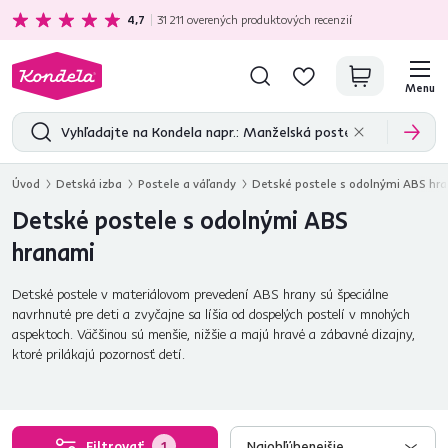
Ekologická doprava
zadarmo nad 199 €
4,7
31 211
overených produktových recenzií
Menu
Úvod
Detská izba
Postele a váľandy
Detské postele s odolnými ABS hr
Detské postele s odolnými ABS
hranami
Detské postele v materiálovom prevedení ABS hrany sú špeciálne
navrhnuté pre deti a zvyčajne sa líšia od dospelých postelí v mnohých
aspektoch. Väčšinou sú menšie, nižšie a majú hravé a zábavné dizajny,
ktoré prilákajú pozornosť detí.
Filtrovať
1
Najobľúbenejšie