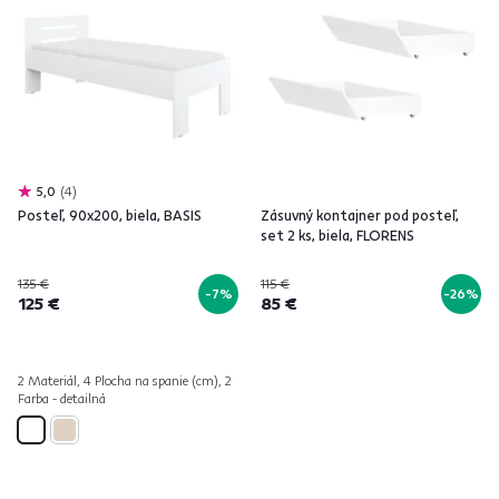
5,0
4
Posteľ, 90x200, biela, BASIS
Zásuvný kontajner pod posteľ,
set 2 ks, biela, FLORENS
135 €
115 €
-7%
-26%
125 €
85 €
2 Materiál, 4 Plocha na spanie (cm), 2
Farba - detailná