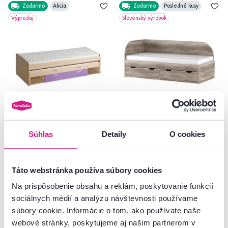
Zadarmo
Akcia
Zadarmo
Posledné kusy
Výpredaj
Slovenský výrobok
4,8
1
5,0
1
Posteľ s prísteľkou,
Posteľ, 90x200, dub canyon, ľavá,
Súhlas
Detaily
O cookies
jaseň/fialová, 200x80, EGO L16
REA GARY
479 €
-48%
249 €
325 €
Táto webstránka používa súbory cookies
Na prispôsobenie obsahu a reklám, poskytovanie funkcií
sociálnych médií a analýzu návštevnosti používame
1 Materiál, 2 Farba - detailná
2 Plocha na spanie (cm), 3 Farba -
súbory cookie. Informácie o tom, ako používate naše
detailná, 2 Prevedenie
webové stránky, poskytujeme aj našim partnerom v