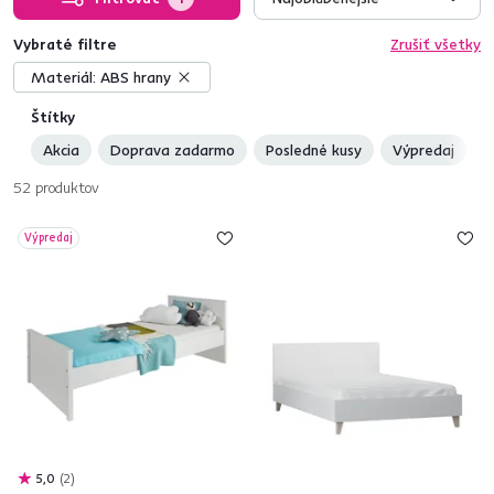
Vybraté filtre
Zrušiť všetky
Materiál:
ABS hrany
Štítky
Akcia
Doprava zadarmo
Posledné kusy
Výpredaj
N
52
produktov
Výpredaj
5,0
2