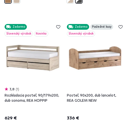
Zadarmo
Zadarmo
Posledné kusy
Slovenský výrobok
Novinka
Slovenský výrobok
3,8
1
Rozkladacia posteľ, 90/179x200,
Posteľ, 90x200, dub lancelot,
dub sonoma, REA HOPPIP
REA GOLEM NEW
629 €
336 €