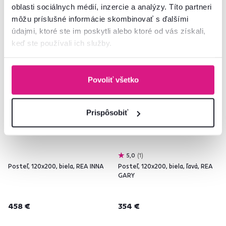
oblasti sociálnych médií, inzercie a analýzy. Títo partneri
môžu príslušné informácie skombinovať s ďalšími
údajmi, ktoré ste im poskytli alebo ktoré od vás získali,
keď ste používali ich služby.
Zadarmo
Zadarmo
Slovenský výrobok
Slovenský výrobok
Povoliť všetko
Prispôsobiť
5,0
1
Posteľ, 120x200, biela, REA INNA
Posteľ, 120x200, biela, ľavá, REA
GARY
458 €
354 €