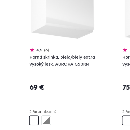
4,6
6
Horná skrinka, biela/biely extra
Hor
vysoký lesk, AURORA G60KN
vys
69 €
75
2 Farba - detailná
2 Far