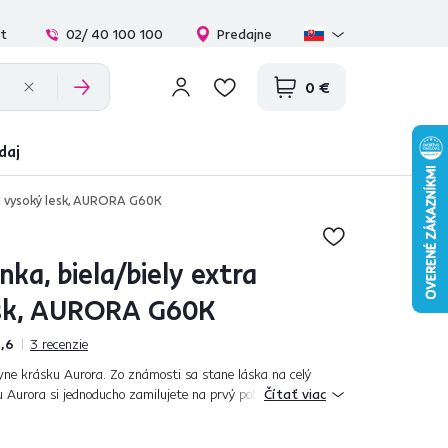
at
02/ 40 100 100
Predajne
0 €
daj
tra vysoký lesk, AURORA G60K
nka, biela/biely extra
esk, AURORA G60K
,6
3
recenzie
yne krásku Aurora. Zo známosti sa stane láska na celý
u Aurora si jednoducho zamilujete na prvý pohľad. Extra
Čítať viac
vierok vnesie do kuchyne s...