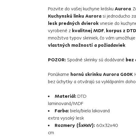
Pozvite do vašej kuchyne krásku
Aurora
. 
Kuchynskú linku Aurora
si jednoducho za
lesk predných dvierok
vnesie do kuchyne
vyrobené z
kvalitnej MDF
,
korpus z DTD
množstva typov skriniek, čo vám umožňuj
vlastných možností a požiadaviek
.
POZOR:
Spodné skrinky sú dodávané
bez 
Ponúkame
hornú skrinku Aurora G60K
.
bez úchytky a otvárajú sa vyklápaním doho
Materiál:
DTD
laminovaná/MDF
Farba:
biela/biela lakovaná
extra vysoký lesk
Rozmery (ŠxHxV):
60x32x40
cm