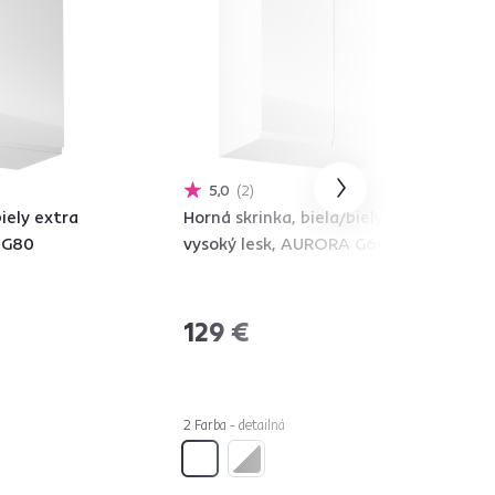
5,0
2
biely extra
Horná skrinka, biela/biely extra
 G80
vysoký lesk, AURORA G602F
129 €
2 Farba - detailná