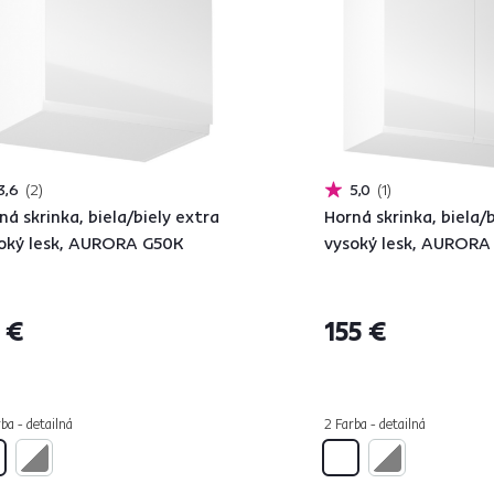
3,6
2
5,0
1
ná skrinka, biela/biely extra
Horná skrinka, biela/
oký lesk, AURORA G50K
vysoký lesk, AURORA
 €
155 €
ba - detailná
2 Farba - detailná