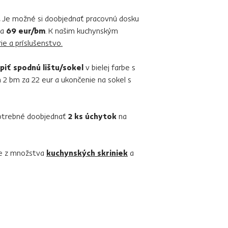
.
Je možné si doobjednať pracovnú dosku
za
69 eur/bm
. K našim kuchynským
rie a príslušenstvo.
piť spodnú lištu/sokel
v bielej farbe s
2 bm za 22 eur a ukončenie na sokel s
 potrebné doobjednať
2 ks úchytok
na
te z množstva
kuchynských skriniek
a