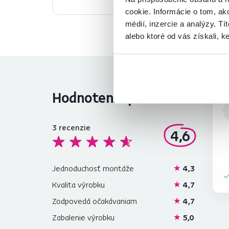
cookie. Informácie o tom, ak
médií, inzercie a analýzy. Tí
alebo ktoré od vás získali, ke
Hodnotenia produktu
3
recenzie
4,6
Jednoduchosť montáže
4,3
Kvalita výrobku
4,7
Zodpovedá očakávaniam
4,7
Zabalenie výrobku
5,0