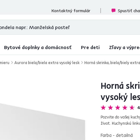
ecenzií
Kontaktný formulár
Spustiť ch
Bytové doplnky a domácnosť
Pre deti
Zľavy a výpre
mieru
Aurora biela/biela extra vysoký lesk
Horná skrinka, biela/biely ex
Horná skri
vysoký l
4
Pozvite do vašej kuch
život. Kuchynskú link
vysoký lesk predných d
Farba - detailná