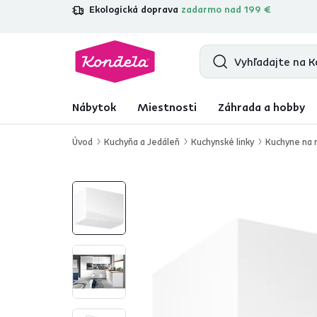
Ekologická doprava
zadarmo nad 199 €
4,7
31 285
overených produktových r
Nábytok
Miestnosti
Záhrada a hobby
Úvod
Kuchyňa a Jedáleň
Kuchynské linky
Kuchyne na 