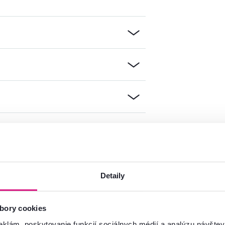
Detaily
mácie?
oradíme
bory cookies
Spustiť chat
eklám, poskytovanie funkcií sociálnych médií a analýzu návšte