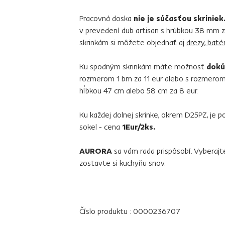
Pracovná doska
nie je súčasťou skriniek
v prevedení dub artisan s hrúbkou 38 mm 
skrinkám si môžete objednať aj
drezy, baté
Ku spodným skrinkám máte možnosť
dokú
rozmerom 1 bm za 11 eur alebo s rozmerom 
hĺbkou 47 cm alebo 58 cm za 8 eur.
Ku každej dolnej skrinke, okrem D25PZ, je
sokel - cena
1Eur/2ks.
AURORA
sa vám rada prispôsobí. Vyberaj
zostavte si kuchyňu snov.
Číslo produktu : 0000236707