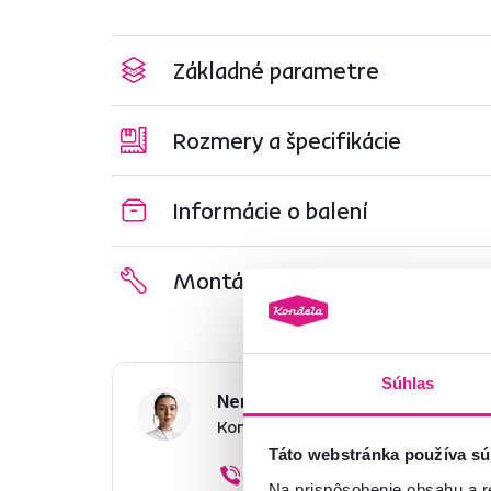
Základné parametre
Rozmery a špecifikácie
Informácie o balení
Montážny návod
Súhlas
Nenašli ste požadované infor
Kontaktujte nás a my vám radi p
Táto webstránka používa sú
02/ 40 100 100
Na prispôsobenie obsahu a r