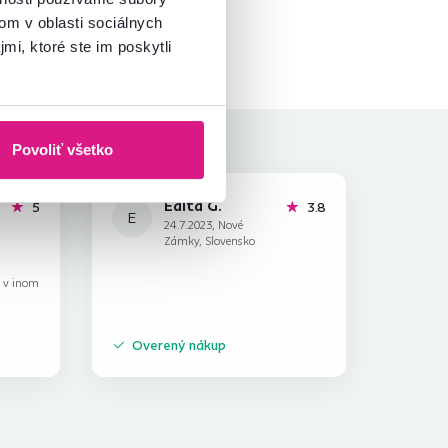
om v oblasti sociálnych
mi, ktoré ste im poskytli
Povoliť všetko
Edita G.
hviezdičiek
hviezdičky
5
3.8
E
24.7.2023, Nové
Zámky, Slovensko
k v inom
Overený nákup