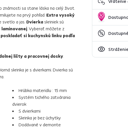
Vrátenie
Zo známosti sa stane láska na celý život.
milujete na prvý pohľad.
Extra vysoký
Dostupno
 svetlo a jas.
Dvierka
skriniek sú
 laminovanej
. Vyberať môžete z
Dostupné
e
poskladať si kuchynskú linku podľa
Stráženie
dolnej lišty a pracovnej dosky
.
 Horná skrinka je s dvierkami. Dvierka sú
ra.
Hrúbka materiálu : 15 mm
Systém tichého zatvárania
dvierok
S dvierkami
Skrinka je bez úchytky
Dodávané v demonte