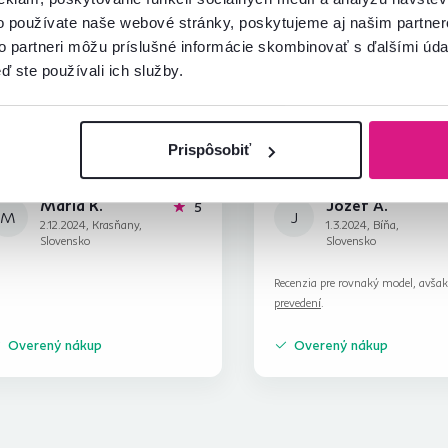
o používate naše webové stránky, poskytujeme aj našim partner
to partneri môžu príslušné informácie skombinovať s ďalšími údaj
ď ste používali ich služby.
Prispôsobiť
Maria K.
Jozef A.
hviezdičiek
5
M
J
2.12.2024, Krasňany,
1.3.2024, Bíňa,
Slovensko
Slovensko
Recenzia pre rovnaký model, avša
prevedení
.
Overený nákup
Overený nákup