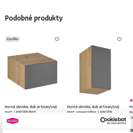
Podobné produkty
Vynáška
Horná skrinka, dub artisan/sivý
Horná skrinka, dub artisan/sivý
Ho
mat, LANGEN N60
mat, univerzálna, LANGEN
m
G40G
G
79 €
89 €
1