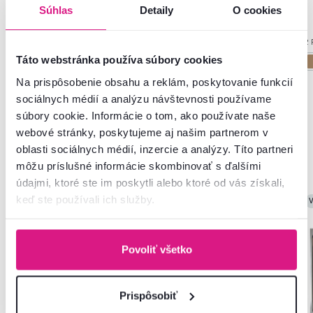
Súhlas
Detaily
O cookies
2 Farba - detailná
2 Farba - detailná
2 
Táto webstránka používa súbory cookies
Na prispôsobenie obsahu a reklám, poskytovanie funkcií
sociálnych médií a analýzu návštevnosti používame
súbory cookie. Informácie o tom, ako používate naše
webové stránky, poskytujeme aj našim partnerom v
Často kupované spolu
oblasti sociálnych médií, inzercie a analýzy. Títo partneri
môžu príslušné informácie skombinovať s ďalšími
údajmi, ktoré ste im poskytli alebo ktoré od vás získali,
keď ste používali ich služby.
V
Povoliť všetko
Prispôsobiť