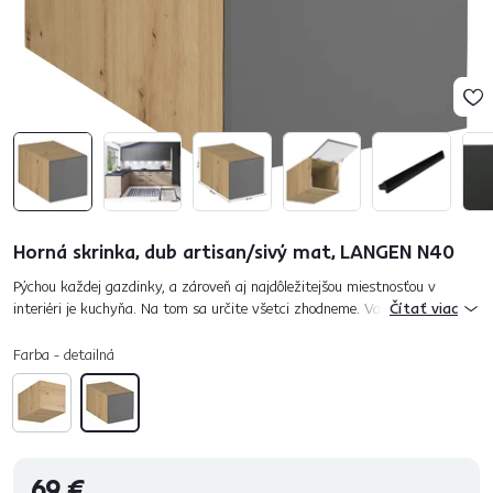
Horná skrinka, dub artisan/sivý mat, LANGEN N40
Pýchou každej gazdinky, a zároveň aj najdôležitejšou miestnosťou v
interiéri je kuchyňa. Na tom sa určite všetci zhodneme. Varenie má byť
Čítať viac
relaxom a máte ho mať ako hobby, k tomu však potrebujete funk...
Farba - detailná
69 €