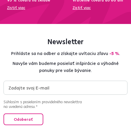
95 % tovaru na sklade
Vrátenie tovaru do 60 dní
Zistiť viac
Zistiť viac
Newsletter
Prihláste sa na odber a získajte uvítaciu zľavu
-5 %
.
Navyše vám budeme posielať inšpirácie a výhodné
ponuky pre vaše bývanie.
Súhlasím s posielaním pravidelného newslettra
na uvedenú adresu.*
Odoberať