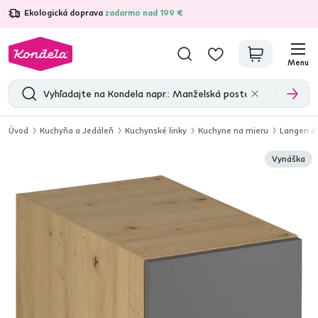
Ekologická doprava
zadarmo nad 199 €
4,7
31 285
overených produktových recenzií
Menu
Úvod
Kuchyňa a Jedáleň
Kuchynské linky
Kuchyne na mieru
Langen du
Vynáška