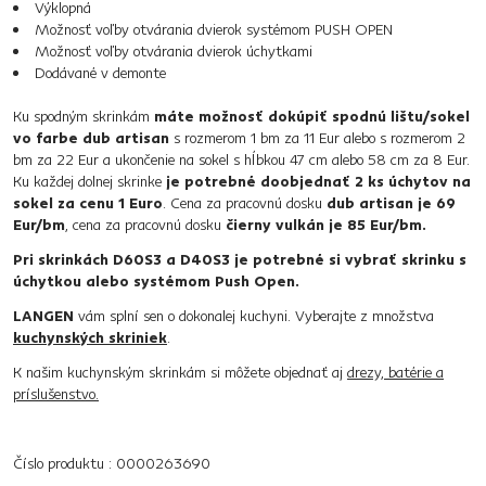
Výklopná
Možnosť voľby otvárania dvierok systémom PUSH OPEN
Možnosť voľby otvárania dvierok úchytkami
Dodávané v demonte
Ku spodným skrinkám
máte možnosť dokúpiť spodnú lištu/sokel
vo farbe dub artisan
s rozmerom 1 bm za 11 Eur alebo s rozmerom 2
bm za 22 Eur a ukončenie na sokel s hĺbkou 47 cm alebo 58 cm za 8 Eur.
Ku každej dolnej skrinke
je potrebné doobjednať 2 ks úchytov na
sokel za cenu 1 Euro
. Cena za pracovnú dosku
dub artisan je 69
Eur/bm
, cena za pracovnú dosku
čierny vulkán je 85 Eur/bm.
Pri skrinkách D60S3 a D40S3 je potrebné si vybrať skrinku s
úchytkou alebo systémom Push Open.
LANGEN
vám splní sen o dokonalej kuchyni. Vyberajte z množstva
kuchynských skriniek
.
K našim kuchynským skrinkám si môžete objednať aj
drezy, batérie a
príslušenstvo.
Číslo produktu : 0000263690