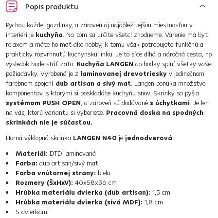
Popis produktu
Pýchou každej gazdinky, a zároveň aj najdôležitejšou miestnosťou v
interiéri je
kuchyňa
. Na tom sa určite všetci zhodneme. Varenie má byť
relaxom a máte ho mať ako hobby, k tomu však potrebujete funkčnú a
prakticky rozvrhnutú kuchynskú linku. Je to síce dlhá a náročná cesta, no
výsledok bude stáť zato.
Kuchyňa LANGEN
do bodky splní všetky vaše
požiadavky. Vyrobená je z
laminovanej drevotriesky
v jedinečnom
farebnom spojení
dub artisan a sivý mat
. Langen ponúka množstvo
komponentov, s ktorými si poskladáte kuchyňu snov. Skrinky sa pýšia
systémom PUSH OPEN
, a zároveň sú dodávané
s úchytkami
. Je len
na vás, ktorú variantu si vyberiete.
Pracovná doska na spodných
skrinkách nie je súčasťou.
Horná výklopná skrinka
LANGEN N40
je
jednodverová
.
Materiál:
DTD laminovaná
Farba:
dub artisan/sivý mat
Farba vnútornej strany:
biela
Rozmery (ŠxHxV):
40x58x36 cm
Hrúbka materiálu dvierka (dub artisan):
1,5 cm
Hrúbka materiálu dvierka (sivá MDF):
1,8 cm
S dvierkami