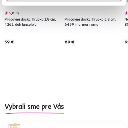
5,0
1
Pracovná doska, hrúbka 2,8 cm,
Pracovná doska, hrúbka 3,8 cm,
N
4262, dub lancelot
6499, marmur roma
8
59 €
69 €
9
Vybrali sme pre Vás