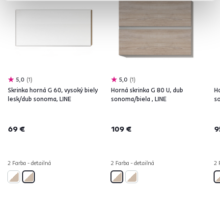
5,0
1
5,0
1
Skrinka horná G 60, vysoký biely
Horná skrinka G 80 U, dub
Ho
lesk/dub sonoma, LINE
sonoma/biela , LINE
s
69 €
109 €
9
2 Farba - detailná
2 Farba - detailná
2 