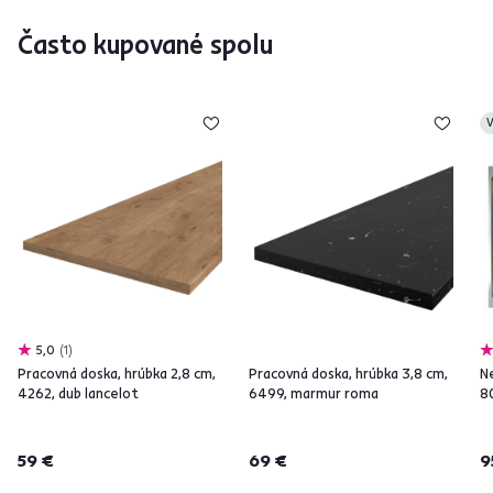
Často kupované spolu
V
5,0
1
Pracovná doska, hrúbka 2,8 cm,
Pracovná doska, hrúbka 3,8 cm,
N
4262, dub lancelot
6499, marmur roma
8
59 €
69 €
9