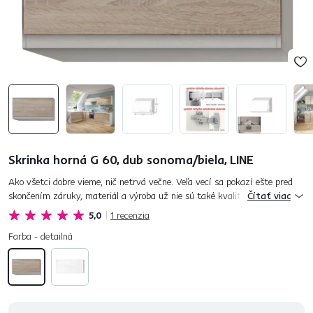
Skrinka horná G 60, dub sonoma/biela, LINE
Ako všetci dobre vieme, nič netrvá večne. Veľa vecí sa pokazí ešte pred
skončením záruky, materiál a výroba už nie sú také kvalitné ako kedysi.
Čítať viac
A vy máte chuť to zmeniť. Dajte nadýchnuť aj vášmu prost...
5,0
1
recenzia
Farba - detailná