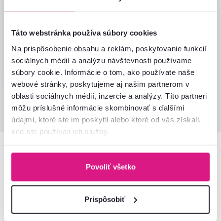
Ivana K.
hviezdičiek
5
I
24.11.2023, Výčapy -
Opatovce, Slovensko
Táto webstránka používa súbory cookies
Recenzia pre rovnaký model, avšak v inom
prevedení
.
Na prispôsobenie obsahu a reklám, poskytovanie funkcií
sociálnych médií a analýzu návštevnosti používame
Overený nákup
súbory cookie. Informácie o tom, ako používate naše
webové stránky, poskytujeme aj našim partnerom v
oblasti sociálnych médií, inzercie a analýzy. Títo partneri
Všetky recenzie
môžu príslušné informácie skombinovať s ďalšími
údajmi, ktoré ste im poskytli alebo ktoré od vás získali,
keď ste používali ich služby.
Podobné produkty
Povoliť všetko
Prispôsobiť