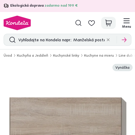
Ekologická doprava
zadarmo nad 199 €
4,7
31 211
overených produktových recenzií
Menu
Úvod
Kuchyňa a Jedáleň
Kuchynské linky
Kuchyne na mieru
Line dub
Vynáška