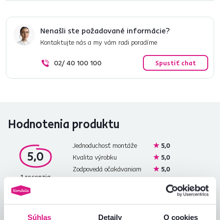
Nenašli ste požadované informácie?
Kontaktujte nás a my vám radi poradíme
02/ 40 100 100
Spustiť chat
Hodnotenia produktu
Jednoduchosť montáže
5,0
5,0
Kvalita výrobku
5,0
Zodpovedá očakávaniam
5,0
1
recenzia
Zabalenie výrobku
5,0
Pomer hodnoty a ceny
5,0
Súhlas
Detaily
O cookies