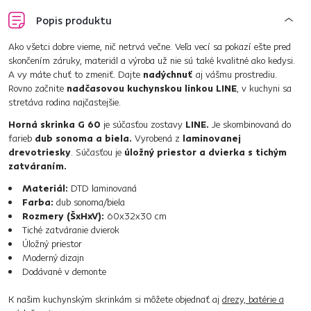
Popis produktu
Ako všetci dobre vieme, nič netrvá večne. Veľa vecí sa pokazí ešte pred
skončením záruky, materiál a výroba už nie sú také kvalitné ako kedysi.
A vy máte chuť to zmeniť. Dajte
nadýchnuť
aj vášmu prostrediu.
Rovno začnite
nadčasovou kuchynskou linkou LINE
, v kuchyni sa
stretáva rodina najčastejšie.
Horná skrinka G 60
je súčasťou zostavy
LINE.
Je skombinovaná do
farieb
dub sonoma a biela.
Vyrobená z
laminovanej
drevotriesky
. Súčasťou je
úložný priestor a dvierka s tichým
zatváraním.
Materiál:
DTD laminovaná
Farba:
dub sonoma/biela
Rozmery (ŠxHxV):
60x32x30 cm
Tiché zatváranie dvierok
Úložný priestor
Moderný dizajn
Dodávané v demonte
K našim kuchynským skrinkám si môžete objednať aj
drezy, batérie a