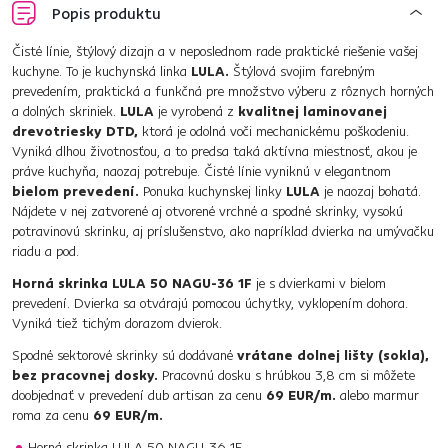
Popis produktu
Čisté línie, štýlový dizajn a v neposlednom rade praktické riešenie vašej
kuchyne. To je kuchynská linka
LULA.
Štýlová svojim farebným
prevedením, praktická a funkčná pre množstvo výberu z rôznych horných
a dolných skriniek.
LULA
je vyrobená z
kvalitnej laminovanej
drevotriesky DTD,
ktorá je odolná voči mechanickému poškodeniu.
Vyniká dlhou životnosťou, a to predsa taká aktívna miestnosť, akou je
práve kuchyňa, naozaj potrebuje. Čisté línie vyniknú v elegantnom
bielom prevedení.
Ponuka kuchynskej linky
LULA
je naozaj bohatá.
Nájdete v nej zatvorené aj otvorené vrchné a spodné skrinky, vysokú
potravinovú skrinku, aj príslušenstvo, ako napríklad dvierka na umývačku
riadu a pod.
Horná skrinka LULA 50 NAGU-36 1F
je s dvierkami v bielom
prevedení. Dvierka sa otvárajú pomocou úchytky, vyklopením dohora.
Vyniká tiež tichým dorazom dvierok.
Spodné sektorové skrinky sú dodávané
vrátane dolnej lišty (sokla),
bez pracovnej dosky.
Pracovnú dosku s hrúbkou 3,8 cm si môžete
doobjednať v prevedení dub artisan za cenu
69 EUR/m.
alebo marmur
roma za cenu
69 EUR/m.
Horná skrinka LULA 50 NAGU-36 1F