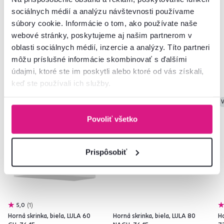
sociálnych médií a analýzu návštevnosti používame
súbory cookie. Informácie o tom, ako používate naše
webové stránky, poskytujeme aj našim partnerom v
oblasti sociálnych médií, inzercie a analýzy. Títo partneri
môžu príslušné informácie skombinovať s ďalšími
Podobné produkty
údajmi, ktoré ste im poskytli alebo ktoré od vás získali,
keď ste používali ich služby.
Vynáška
V
Povoliť všetko
Prispôsobiť
5,0
1
Horná skrinka, biela, LULA 60
Horná skrinka, biela, LULA 80
Ho