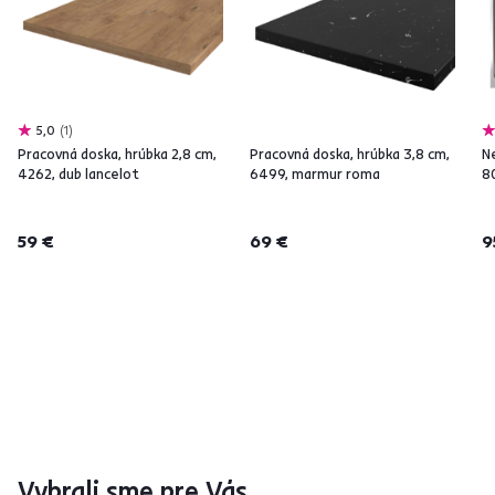
5,0
1
Pracovná doska, hrúbka 2,8 cm,
Pracovná doska, hrúbka 3,8 cm,
N
4262, dub lancelot
6499, marmur roma
8
59 €
69 €
9
Vybrali sme pre Vás