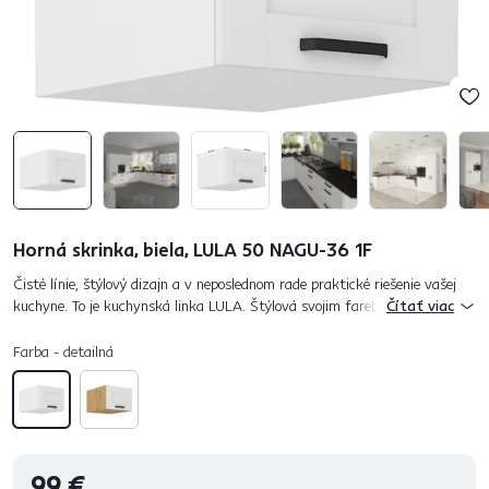
Horná skrinka, biela, LULA 50 NAGU-36 1F
Čisté línie, štýlový dizajn a v neposlednom rade praktické riešenie vašej
kuchyne. To je kuchynská linka LULA. Štýlová svojim farebným
Čítať viac
prevedením, praktická a funkčná pre množstvo výberu z rôzny...
Farba - detailná
99 €