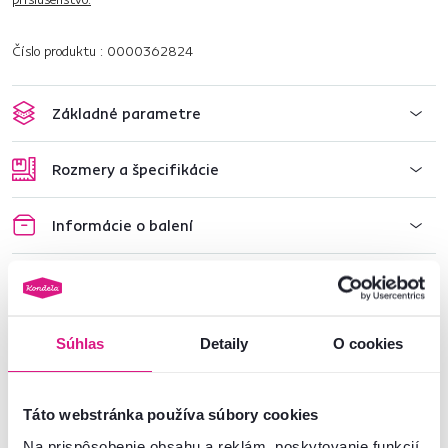
Číslo produktu : 0000362824
Základné parametre
Rozmery a špecifikácie
Informácie o balení
Montážny návod
Súhlas
Detaily
O cookies
Nenašli ste požadované informácie?
Kontaktujte nás a my vám radi poradíme
Táto webstránka používa súbory cookies
02/ 40 100 100
Spustiť chat
Na prispôsobenie obsahu a reklám, poskytovanie funkcií