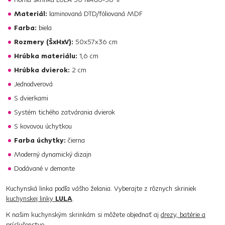
Materiál:
laminovaná DTD/fóliovaná MDF
Farba:
biela
Rozmery (ŠxHxV):
50x57x36 cm
Hrúbka materiálu:
1,6 cm
Hrúbka dvierok:
2 cm
Jednodverová
S dvierkami
Systém tichého zatvárania dvierok
S kovovou úchytkou
Farba úchytky:
čierna
Moderný dynamický dizajn
Dodávané v demonte
Kuchynská linka podľa vášho želania. Vyberajte z rôznych skriniek
kuchynskej linky
LULA
.
K našim kuchynským skrinkám si môžete objednať aj
drezy, batérie a
príslušenstvo.