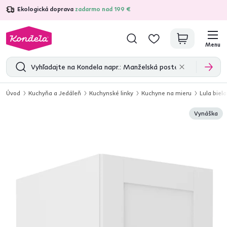
Ekologická doprava
zadarmo nad 199 €
4,7
31 211
overených produktových recenzií
Menu
Úvod
Kuchyňa a Jedáleň
Kuchynské linky
Kuchyne na mieru
Lula biela
Vynáška