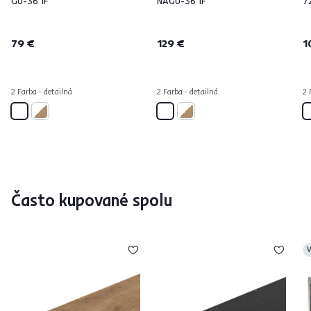
GU-36 1F
NAGU-36 1F
72
79 €
129 €
1
2 Farba - detailná
2 Farba - detailná
2 
Často kupované spolu
V