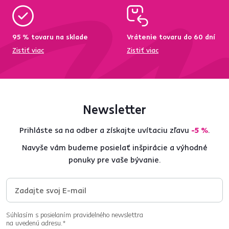
95 % tovaru na sklade
Vrátenie tovaru do 60 dní
Zistiť viac
Zistiť viac
Newsletter
Prihláste sa na odber a získajte uvítaciu zľavu
-5 %
.
Navyše vám budeme posielať inšpirácie a výhodné
ponuky pre vaše bývanie.
Súhlasím s posielaním pravidelného newslettra
na uvedenú adresu.*