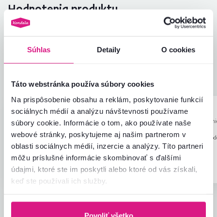
Hodnotenia produktu
Jednoduchosť montáže
5,0
4,8
Kvalita výrobku
4,0
Súhlas
Detaily
O cookies
Zodpovedá očakávaniam
5,0
2
recenzie
Zabalenie výrobku
5,0
Pomer hodnoty a ceny
5,0
Táto webstránka používa súbory cookies
Na prispôsobenie obsahu a reklám, poskytovanie funkcií
sociálnych médií a analýzu návštevnosti používame
Peter Z.
Peter Z.
hviezdičky
4.8
P
P
9.4.2026, Trávnica,
9.4.2026, Trávni
súbory cookie. Informácie o tom, ako používate naše
Slovensko
Slovensko
webové stránky, poskytujeme aj našim partnerom v
Recenzia pre rovnaký mod
oblasti sociálnych médií, inzercie a analýzy. Títo partneri
prevedení
.
môžu príslušné informácie skombinovať s ďalšími
Overený nákup
Overený nákup
údajmi, ktoré ste im poskytli alebo ktoré od vás získali,
keď ste používali ich služby.
Všetky recenzie
Povoliť všetko