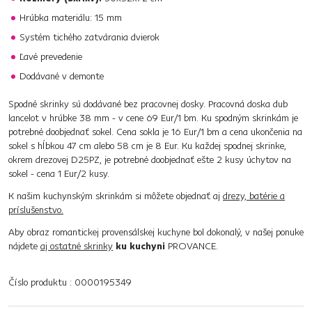
Hrúbka materiálu: 15 mm
Systém tichého zatvárania dvierok
Ľavé prevedenie
Dodávané v demonte
Spodné skrinky sú dodávané bez pracovnej dosky. Pracovná doska dub
lancelot v hrúbke 38 mm - v cene 69 Eur/1 bm. Ku spodným skrinkám je
potrebné doobjednať sokel. Cena sokla je 16 Eur/1 bm a cena ukončenia na
sokel s hĺbkou 47 cm alebo 58 cm je 8 Eur. Ku každej spodnej skrinke,
okrem drezovej D25PZ, je potrebné doobjednať ešte 2 kusy úchytov na
sokel - cena 1 Eur/2 kusy.
K našim kuchynským skrinkám si môžete objednať aj
drezy, batérie a
príslušenstvo.
Aby obraz romantickej provensálskej kuchyne bol dokonalý, v našej ponuke
nájdete
aj ostatné skrinky
ku kuchyni
PROVANCE.
Číslo produktu : 0000195349