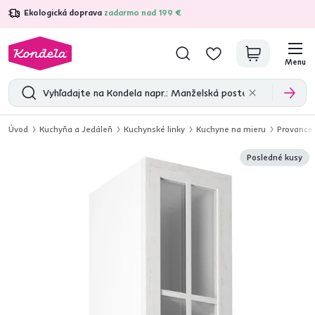
Ekologická doprava
zadarmo nad 199 €
4,7
31 333
overených produktových recenzií
Menu
Úvod
Kuchyňa a Jedáleň
Kuchynské linky
Kuchyne na mieru
Provance
Posledné kusy