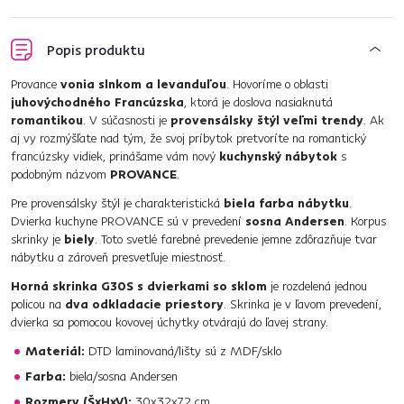
Popis produktu
Provance
vonia slnkom a levanduľou
. Hovoríme o oblasti
juhovýchodného Francúzska
, ktorá je doslova nasiaknutá
romantikou
. V súčasnosti je
provensálsky štýl veľmi trendy
. Ak
aj vy rozmýšľate nad tým, že svoj príbytok pretvoríte na romantický
francúzsky vidiek, prinášame vám nový
kuchynský nábytok
s
podobným názvom
PROVANCE
.
Pre provensálsky štýl je charakteristická
biela farba nábytku
.
Dvierka kuchyne PROVANCE sú v prevedení
sosna Andersen
. Korpus
skrinky je
biely
. Toto svetlé farebné prevedenie jemne zdôrazňuje tvar
nábytku a zároveň presvetľuje miestnosť.
Horná skrinka G30S s dvierkami so sklom
je rozdelená jednou
policou na
dva odkladacie priestory
. Skrinka je v ľavom prevedení,
dvierka sa pomocou kovovej úchytky otvárajú do ľavej strany.
Materiál:
DTD laminovaná/lišty sú z MDF/sklo
Farba:
biela/sosna Andersen
Rozmery (ŠxHxV):
30x32x72 cm