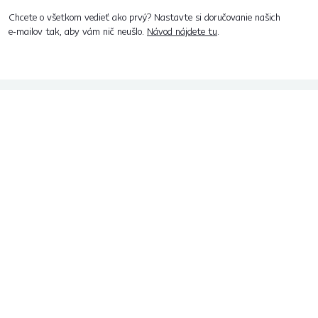
Chcete o všetkom vedieť ako prvý? Nastavte si doručovanie našich
e‑mailov tak, aby vám nič neušlo.
Návod nájdete tu
.
Predajne po celom Slovensku