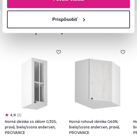
Prispôsobiť
Podobné produkty
4,8
2
Horná skrinka so sklom G30S,
Horná rohová skrinka G60N,
Ho
pravá, biela/sosna andersen,
biela/sosna andersen, pravá,
b
PROVANCE
PROVANCE
P