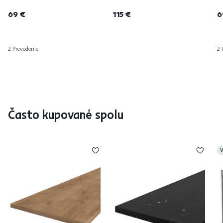
69 €
115 €
6
2 Prevedenie
2 
Často kupované spolu
V