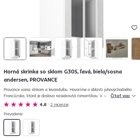
Horná skrinka so sklom G30S, ľavá, biela/sosna
andersen, PROVANCE
Provance vonia slnkom a levanduľou. Hovoríme o oblasti juhovýchodného
Francúzska, ktorá je doslova nasiaknutá romantikou. V súčasnosti je
Čítať viac
provensálsky štýl veľmi trendy. Ak aj vy rozmýšľate nad tým, ž...
4,8
2
recenzie
Prevedenie