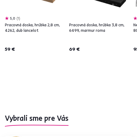
5,0
1
Pracovná doska, hrúbka 2,8 cm,
Pracovná doska, hrúbka 3,8 cm,
N
4262, dub lancelot
6499, marmur roma
8
59 €
69 €
9
Vybrali sme pre Vás