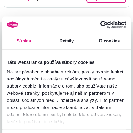
Hodnotenia produktu
Súhlas
Detaily
O cookies
Jednoduchosť montáže
5,0
5,0
Kvalita výrobku
5,0
Táto webstránka používa súbory cookies
Zodpovedá očakávaniam
5,0
1
recenzia
Zabalenie výrobku
5,0
Na prispôsobenie obsahu a reklám, poskytovanie funkcií
Pomer hodnoty a ceny
5,0
sociálnych médií a analýzu návštevnosti používame
súbory cookie. Informácie o tom, ako používate naše
webové stránky, poskytujeme aj našim partnerom v
Robert R.
hviezdičiek
5
oblasti sociálnych médií, inzercie a analýzy. Títo partneri
R
20.6.2023, Košice,
môžu príslušné informácie skombinovať s ďalšími
Slovensko
údajmi, ktoré ste im poskytli alebo ktoré od vás získali,
keď ste používali ich služby.
Overený nákup