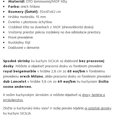
Materiál:
DTD laminovaná/MDF lišty
Farba:
orech Milano
Rozmery (ŠxHxV):
30x47x82 cm
Hrúbka materiálu: 15 mm
Dvierka s plastovou úchytkou
Ozdobná lišta na dvierkach z MDF (drevovláknitá doska)
Vnútorný priestor policou rozdelený na dve odkladacie priestory
Pravé prevedenie
Rustikálny štýl
Dodávané v demonte
Spodné skrinky
ku kuchyni SICILIA sú dodávané
bez pracovnej
dosky
. Môžete si objednať pracovnú dosku vo farebnom prevedení
royal beigemarble
v hrúbke 2,8 cm za
65 eur/bm
k farebnému
prevedeniu
orech Milano
, alebo pracovnú dosku vo farebnom prevedení
dub Lancelot
v hrúbke 3,8 cm za
69 eur/bm
ku kuchyniam
Sicilia
sosna andersen.
K našim kuchynským skrinkám si môžete objednať aj
drezy, batérie a
príslušenstvo.
Zložte si kuchynskú linku snov! V našej ponuke nájdete
aj ostatné skrinky
ku kuchyni SICILIA.