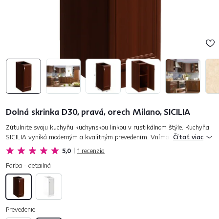
Dolná skrinka D30, pravá, orech Milano, SICILIA
Zútulnite svoju kuchyňu kuchynskou linkou v rustikálnom štýle. Kuchyňa
SICILIA vyniká moderným a kvalitným prevedením. Vnímajte jedinečnú
Čítať viac
krásu v detaile čelných plôch a ornamentoch okrasných líšt. Ku...
5,0
1
recenzia
Farba - detailná
Prevedenie