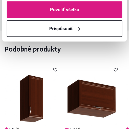
Povoliť všetko
Všetky recenzie
Prispôsobiť
Podobné produkty
5,0
1
5,0
2