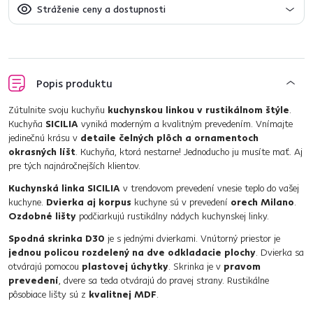
Stráženie ceny a dostupnosti
Popis produktu
Zútulnite svoju kuchyňu
kuchynskou linkou v rustikálnom štýle
.
Kuchyňa
SICILIA
vyniká moderným a kvalitným prevedením. Vnímajte
jedinečnú krásu v
detaile čelných plôch a ornamentoch
okrasných líšt
. Kuchyňa, ktorá nestarne! Jednoducho ju musíte mať. Aj
pre tých najnáročnejších klientov.
Kuchynská linka SICILIA
v trendovom prevedení vnesie teplo do vašej
kuchyne.
Dvierka aj korpus
kuchyne sú v prevedení
orech Milano
.
Ozdobné lišty
podčiarkujú rustikálny nádych kuchynskej linky.
Spodná skrinka D30
je s jednými dvierkami. Vnútorný priestor je
jednou policou rozdelený na dve odkladacie plochy
. Dvierka sa
otvárajú pomocou
plastovej úchytky
. Skrinka je v
pravom
prevedení
, dvere sa teda otvárajú do pravej strany. Rustikálne
pôsobiace lišty sú z
kvalitnej MDF
.