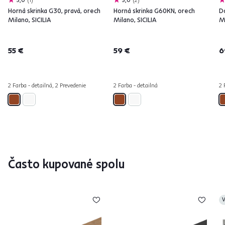
Horná skrinka G30, pravá, orech
Horná skrinka G60KN, orech
Do
Milano, SICILIA
Milano, SICILIA
Mi
55 €
59 €
6
2 Farba - detailná, 2 Prevedenie
2 Farba - detailná
2 
Často kupované spolu
V