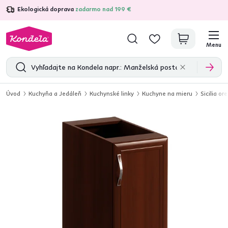
Ekologická doprava
zadarmo nad 199 €
4,7
31 157
overených produktových recenzií
Menu
Úvod
Kuchyňa a Jedáleň
Kuchynské linky
Kuchyne na mieru
Sicilia or