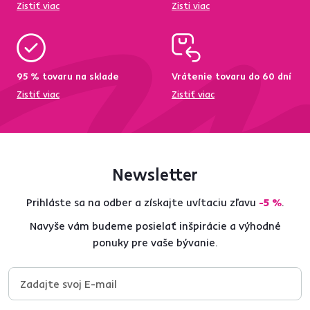
Zistiť viac
Zisti viac
95 % tovaru na sklade
Vrátenie tovaru do 60 dní
Zistiť viac
Zistiť viac
Newsletter
Prihláste sa na odber a získajte uvítaciu zľavu
-5 %
.
Navyše vám budeme posielať inšpirácie a výhodné
ponuky pre vaše bývanie.