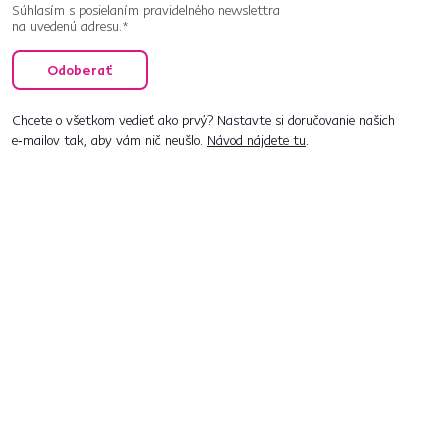
Súhlasím s posielaním pravidelného newslettra
na uvedenú adresu.*
Odoberať
Chcete o všetkom vedieť ako prvý? Nastavte si doručovanie našich
e‑mailov tak, aby vám nič neušlo.
Návod nájdete tu
.