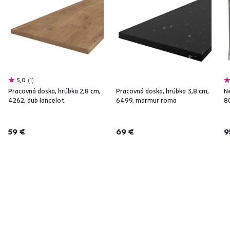
5,0
1
Pracovná doska, hrúbka 2,8 cm,
Pracovná doska, hrúbka 3,8 cm,
N
4262, dub lancelot
6499, marmur roma
8
59 €
69 €
9