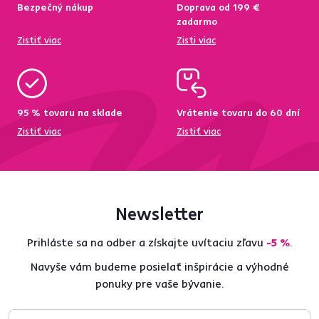
Bezpečný nákup
Doprava od 199 €
zadarmo
Zistiť viac
Zisti viac
95 % tovaru na sklade
Vrátenie tovaru do 60 dní
Zistiť viac
Zistiť viac
Newsletter
Prihláste sa na odber a získajte uvítaciu zľavu
-5 %
.
Navyše vám budeme posielať inšpirácie a výhodné
ponuky pre vaše bývanie.