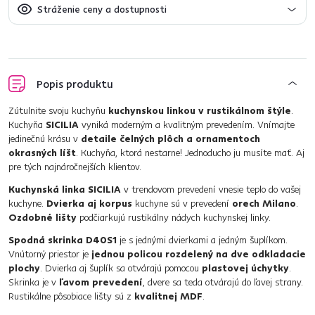
Stráženie ceny a dostupnosti
Popis produktu
Zútulnite svoju kuchyňu
kuchynskou linkou v rustikálnom štýle
.
Kuchyňa
SICILIA
vyniká moderným a kvalitným prevedením. Vnímajte
jedinečnú krásu v
detaile čelných plôch a ornamentoch
okrasných líšt
. Kuchyňa, ktorá nestarne! Jednoducho ju musíte mať. Aj
pre tých najnáročnejších klientov.
Kuchynská linka SICILIA
v trendovom prevedení vnesie teplo do vašej
kuchyne.
Dvierka aj korpus
kuchyne sú v prevedení
orech Milano
.
Ozdobné lišty
podčiarkujú rustikálny nádych kuchynskej linky.
Spodná skrinka D40S1
je s jednými dvierkami a jedným šuplíkom.
Vnútorný priestor je
jednou policou rozdelený na dve odkladacie
plochy
. Dvierka aj šuplík sa otvárajú pomocou
plastovej úchytky
.
Skrinka je v
ľavom prevedení
, dvere sa teda otvárajú do ľavej strany.
Rustikálne pôsobiace lišty sú z
kvalitnej MDF
.