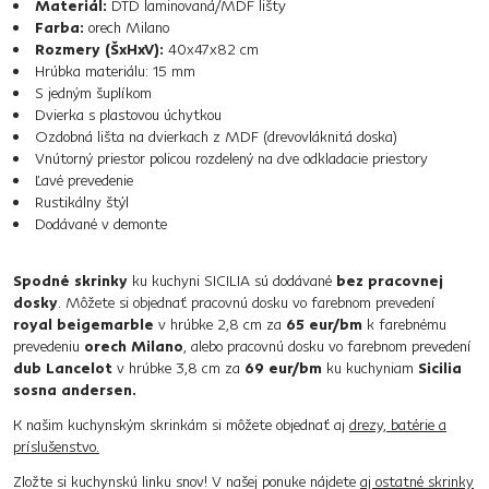
Materiál:
DTD laminovaná/MDF lišty
Farba:
orech Milano
Rozmery (ŠxHxV):
40x47x82 cm
Hrúbka materiálu: 15 mm
S jedným šuplíkom
Dvierka s plastovou úchytkou
Ozdobná lišta na dvierkach z MDF (drevovláknitá doska)
Vnútorný priestor policou rozdelený na dve odkladacie priestory
Ľavé prevedenie
Rustikálny štýl
Dodávané v demonte
Spodné skrinky
ku kuchyni SICILIA sú dodávané
bez pracovnej
dosky
. Môžete si objednať pracovnú dosku vo farebnom prevedení
royal beigemarble
v hrúbke 2,8 cm za
65 eur/bm
k farebnému
prevedeniu
orech Milano
, alebo pracovnú dosku vo farebnom prevedení
dub Lancelot
v hrúbke 3,8 cm za
69 eur/bm
ku kuchyniam
Sicilia
sosna andersen.
K našim kuchynským skrinkám si môžete objednať aj
drezy, batérie a
príslušenstvo.
Zložte si kuchynskú linku snov! V našej ponuke nájdete
aj ostatné skrinky