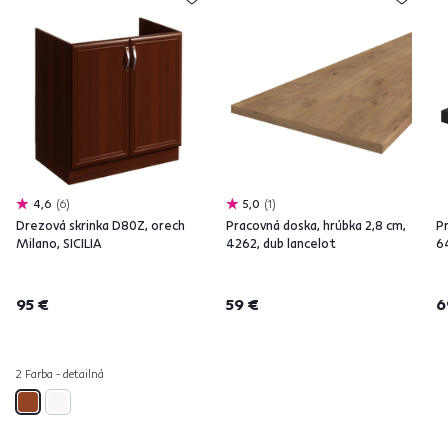
4,6
6
5,0
1
Drezová skrinka D80Z, orech
Pracovná doska, hrúbka 2,8 cm,
P
Milano, SICILIA
4262, dub lancelot
6
95 €
59 €
6
2 Farba - detailná