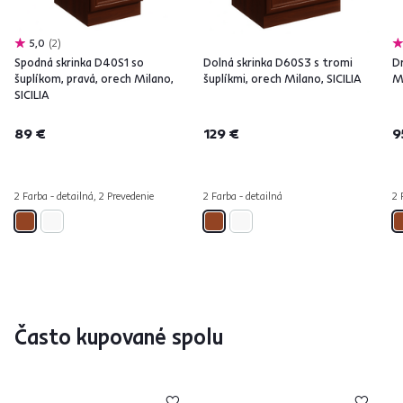
5,0
2
Spodná skrinka D40S1 so
Dolná skrinka D60S3 s tromi
D
šuplíkom, pravá, orech Milano,
šuplíkmi, orech Milano, SICILIA
Mi
SICILIA
89 €
129 €
9
2 Farba - detailná, 2 Prevedenie
2 Farba - detailná
2 
Často kupované spolu