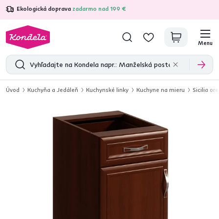
Ekologická doprava
zadarmo nad 199 €
4,7
31 333
overených produktových recenzií
Menu
Úvod
Kuchyňa a Jedáleň
Kuchynské linky
Kuchyne na mieru
Sicilia or