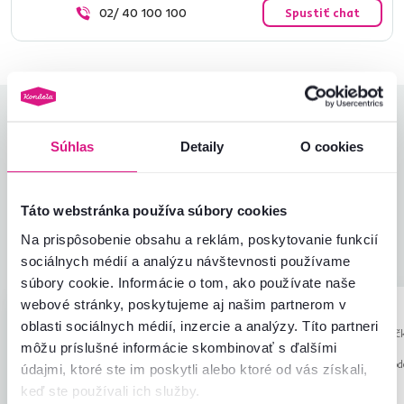
02/ 40 100 100
Spustiť chat
Hodnotenia produktu
Súhlas
Detaily
O cookies
Jednoduchosť montáže
5,0
5,0
Kvalita výrobku
5,0
Zodpovedá očakávaniam
5,0
Táto webstránka používa súbory cookies
2
recenzie
Zabalenie výrobku
5,0
Na prispôsobenie obsahu a reklám, poskytovanie funkcií
Pomer hodnoty a ceny
5,0
sociálnych médií a analýzu návštevnosti používame
súbory cookie. Informácie o tom, ako používate naše
webové stránky, poskytujeme aj našim partnerom v
Béla P.
Milivoj Š.
hviezdičiek
5
oblasti sociálnych médií, inzercie a analýzy. Títo partneri
B
M
9.12.2023, Szigethalom,
25.10.2023, Bučk
môžu príslušné informácie skombinovať s ďalšími
Maďarsko
Slovinsko
Recenzia pre rovnaký mod
údajmi, ktoré ste im poskytli alebo ktoré od vás získali,
prevedení
.
keď ste používali ich služby.