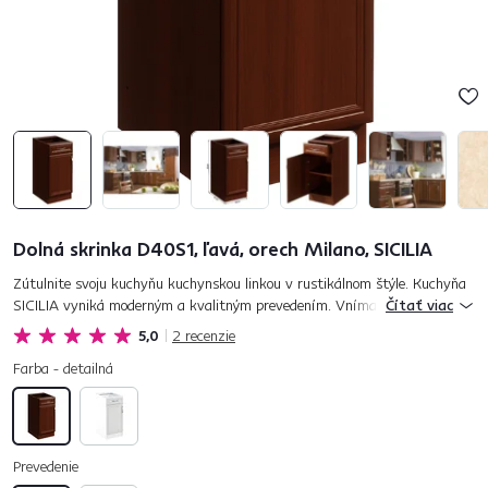
Dolná skrinka D40S1, ľavá, orech Milano, SICILIA
Zútulnite svoju kuchyňu kuchynskou linkou v rustikálnom štýle. Kuchyňa
SICILIA vyniká moderným a kvalitným prevedením. Vnímajte jedinečnú
Čítať viac
krásu v detaile čelných plôch a ornamentoch okrasných líšt. Ku...
5,0
2
recenzie
Farba - detailná
Prevedenie