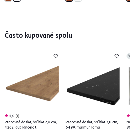
Často kupované spolu
V
5,0
1
Pracovná doska, hrúbka 2,8 cm,
Pracovná doska, hrúbka 3,8 cm,
N
4262, dub lancelot
6499, marmur roma
8