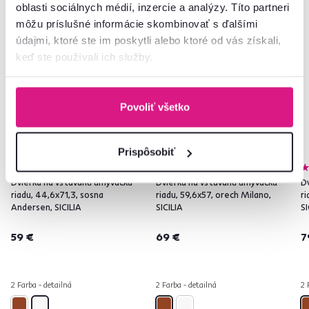
oblasti sociálnych médií, inzercie a analýzy. Títo partneri
môžu príslušné informácie skombinovať s ďalšími
Posledné kusy
údajmi, ktoré ste im poskytli alebo ktoré od vás získali,
keď ste používali ich služby.
Povoliť všetko
Prispôsobiť
Dvierka na vstavanú umývačku
Dvierka na vstavanú umývačku
D
riadu, 44,6x71,3, sosna
riadu, 59,6x57, orech Milano,
ri
Andersen, SICILIA
SICILIA
SI
59 €
69 €
7
2 Farba - detailná
2 Farba - detailná
2 