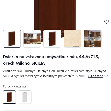
Dvierka na vstavanú umývačku riadu, 44,6x71,3,
orech Milano, SICILIA
Zútulnite svoju kuchyňu kuchynskou linkou v rustikálnom štýle. Kuchyňa
SICILIA vyniká moderným a kvalitným prevedením. Vnímajte jedinečnú
Čítať viac
krásu v detaile čelných plôch a ornamentoch okrasných líšt. Ku...
Farba - detailná