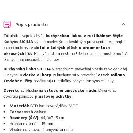
Popis produktu
Zútulnite svoju kuchyňu
kuchynskou linkou v rustikálnom štýle
.
Kuchyňa
SICILIA
vyniká moderným a kvalitným prevedením. Vnímajte
jedinečnú krásu v
detaile čelných plôch a ornamentoch
okrasných líšt
. Kuchyňa, ktorá nestarne! Jednoducho ju musíte mať. Aj
pre tých najnáročnejších klientov.
Kuchynská linka SICILIA
v trendovom prevedení vnesie teplo do vašej
kuchyne.
Dvierka aj korpus
kuchyne sú v prevedení
orech Milano
.
Ozdobné lišty
podčiarkujú rustikálny nádych kuchynskej linky.
Dvierka
sú vhodné na
vstavanú umývačku riadu
. Dvierka sa
otvárajú pomocou
plastovej úchytky
.
Materiál:
DTD laminovaná/lišty MDF
Farba:
orech Milano
Rozmery (ŠxV):
44,6x71,3 cm
Hrúbka materiálu: 15 mm
Vhodné na vstavanú umývačku riadu