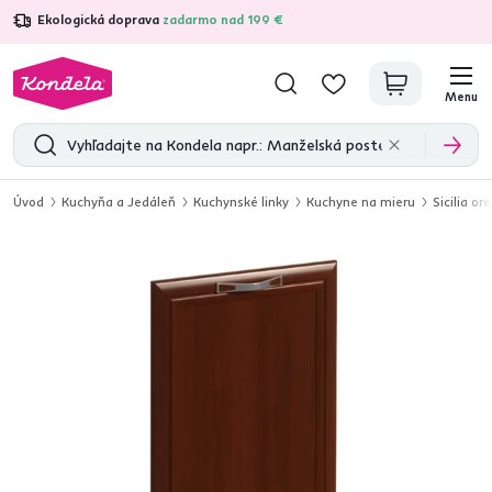
Ekologická doprava
zadarmo nad 199 €
4,7
31 333
overených produktových recenzií
Menu
Úvod
Kuchyňa a Jedáleň
Kuchynské linky
Kuchyne na mieru
Sicilia or