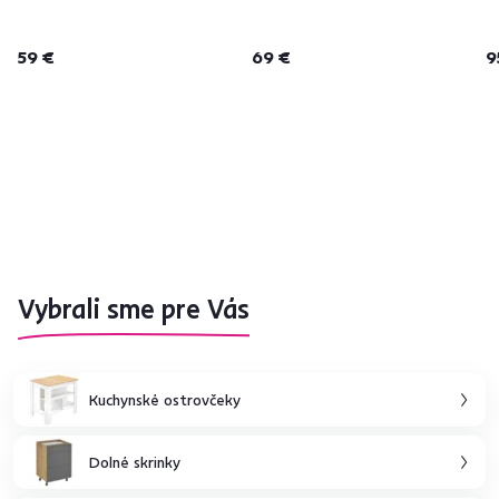
59 €
69 €
9
Vybrali sme pre Vás
Kuchynské ostrovčeky
Dolné skrinky