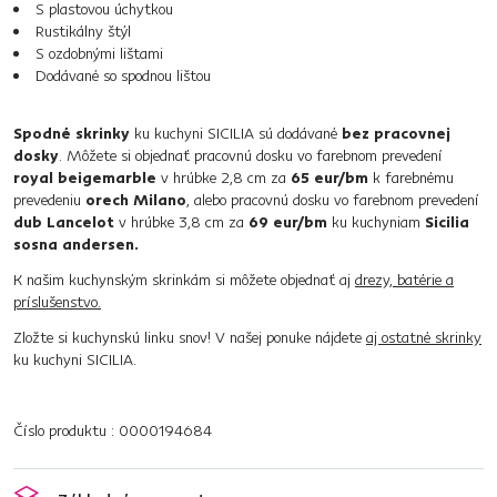
S plastovou úchytkou
Rustikálny štýl
S ozdobnými lištami
Dodávané so spodnou lištou
Spodné skrinky
ku kuchyni SICILIA sú dodávané
bez pracovnej
dosky
. Môžete si objednať pracovnú dosku vo farebnom prevedení
royal beigemarble
v hrúbke 2,8 cm za
65 eur/bm
k farebnému
prevedeniu
orech Milano
, alebo pracovnú dosku vo farebnom prevedení
dub Lancelot
v hrúbke 3,8 cm za
69 eur/bm
ku kuchyniam
Sicilia
sosna andersen.
K našim kuchynským skrinkám si môžete objednať aj
drezy, batérie a
príslušenstvo.
Zložte si kuchynskú linku snov! V našej ponuke nájdete
aj ostatné skrinky
ku kuchyni SICILIA.
Číslo produktu : 0000194684