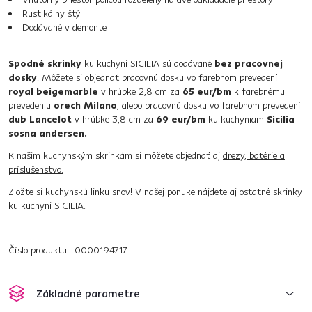
Rustikálny štýl
Dodávané v demonte
Spodné skrinky
ku kuchyni SICILIA sú dodávané
bez pracovnej
dosky
. Môžete si objednať pracovnú dosku vo farebnom prevedení
royal beigemarble
v hrúbke 2,8 cm za
65 eur/bm
k farebnému
prevedeniu
orech Milano
, alebo pracovnú dosku vo farebnom prevedení
dub Lancelot
v hrúbke 3,8 cm za
69 eur/bm
ku kuchyniam
Sicilia
sosna andersen.
K našim kuchynským skrinkám si môžete objednať aj
drezy, batérie a
príslušenstvo.
Zložte si kuchynskú linku snov! V našej ponuke nájdete
aj ostatné skrinky
ku kuchyni SICILIA.
Číslo produktu : 0000194717
Základné parametre