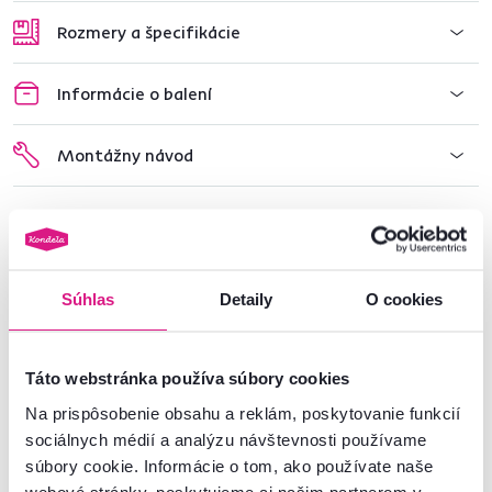
Rozmery a špecifikácie
Informácie o balení
Montážny návod
Nenašli ste požadované informácie?
Kontaktujte nás a my vám radi poradíme
Súhlas
Detaily
O cookies
02/ 40 100 100
Spustiť chat
Táto webstránka používa súbory cookies
Na prispôsobenie obsahu a reklám, poskytovanie funkcií
sociálnych médií a analýzu návštevnosti používame
súbory cookie. Informácie o tom, ako používate naše
Podobné produkty
webové stránky, poskytujeme aj našim partnerom v