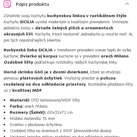
Popis produktu
Zútulnite svoju kuchyňu
kuchynskou linkou v rustikálnom štýle
.
Kuchyňa
SICILIA
vyniká moderným a kvalitným prevedením. Vnímajte
jedinečnú krásu v
detaile čelných plôch a ornamentoch
okrasných líšt
. Kuchyňa, ktorá nestarne! Jednoducho ju musíte mať. Aj
pre tých najnáročnejších klientov.
Kuchynská linka SICILIA
v trendovom prevedení vnesie teplo do vašej
kuchyne.
Dvierka aj korpus
kuchyne sú v prevedení
orech Milano
.
Ozdobné lišty
podčiarkujú rustikálny nádych kuchynskej linky.
Horná skrinka G60 je s dvomi dvierkami
, ktoré sa otvárajú
pomocou
plastových úchytiek
. Vnútorný priestor je
policou
rozdelený na dva odkladacie priestory
. Rustikálne pôsobiace lišty
sú z
kvalitnej MDF
.
Materiál:
DTD laminovaná/MDF lišty
Farba:
orech Milano
Rozmery (ŠxHxV):
60x32x72 cm
Hrúbka materiálu: 15 mm
Dvierka s plastovou úchytkou
Ozdobná lišta na dvierkach z MDF (drevovláknitá doska)
Vnútorný priestor policou rozdelený na dve odkladacie priestory