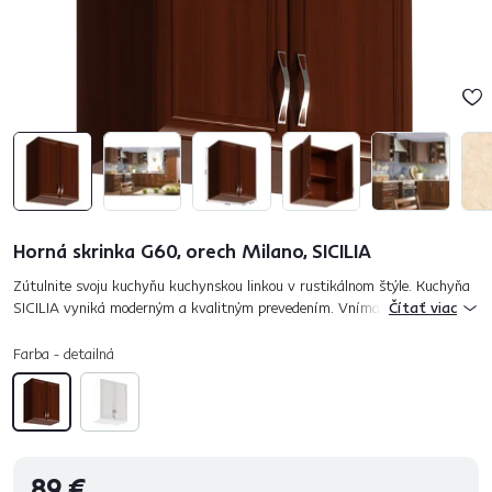
Horná skrinka G60, orech Milano, SICILIA
Zútulnite svoju kuchyňu kuchynskou linkou v rustikálnom štýle. Kuchyňa
SICILIA vyniká moderným a kvalitným prevedením. Vnímajte jedinečnú
Čítať viac
krásu v detaile čelných plôch a ornamentoch okrasných líšt. Ku...
Farba - detailná
89 €