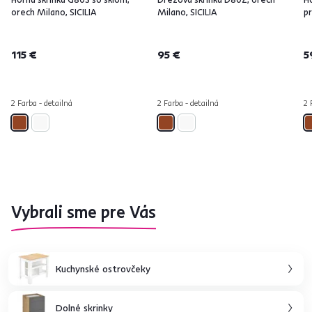
orech Milano, SICILIA
Milano, SICILIA
pr
115 €
95 €
5
2 Farba - detailná
2 Farba - detailná
2 
Vybrali sme pre Vás
Kuchynské ostrovčeky
Dolné skrinky