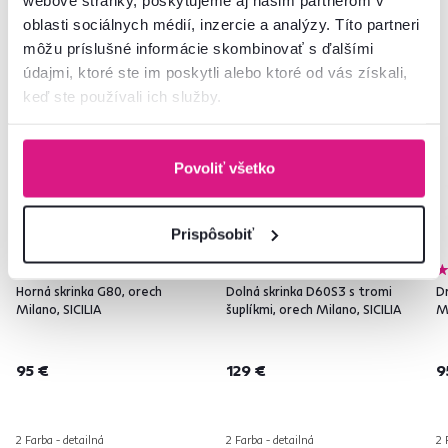
oblasti sociálnych médií, inzercie a analýzy. Títo partneri
môžu príslušné informácie skombinovať s ďalšími
údajmi, ktoré ste im poskytli alebo ktoré od vás získali,
keď ste používali ich služby.
Povoliť všetko
Prispôsobiť
4,2
1
Horná skrinka G80, orech
Dolná skrinka D60S3 s tromi
D
Milano, SICILIA
šuplíkmi, orech Milano, SICILIA
Mi
95 €
129 €
9
2 Farba - detailná
2 Farba - detailná
2 