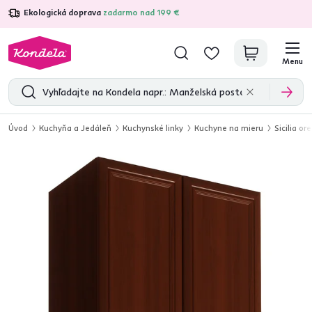
Ekologická doprava
zadarmo nad 199 €
4,7
31 285
overených produktových recenzií
Menu
Úvod
Kuchyňa a Jedáleň
Kuchynské linky
Kuchyne na mieru
Sicilia or