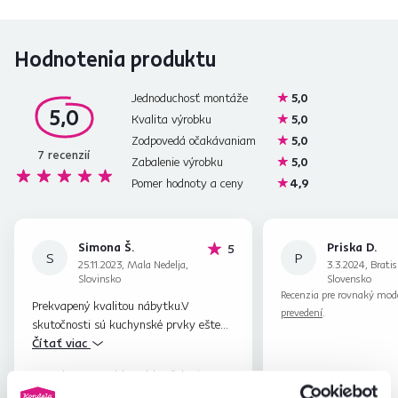
Hodnotenia produktu
Jednoduchosť montáže
5,0
5,0
Kvalita výrobku
5,0
Zodpovedá očakávaniam
5,0
7
recenzií
Zabalenie výrobku
5,0
Pomer hodnoty a ceny
4,9
Simona Š.
Priska D.
hviezdičiek
5
S
P
25.11.2023, Mala Nedelja,
3.3.2024, Bratis
Slovinsko
Slovensko
Recenzia pre rovnaký mod
Prekvapený kvalitou nábytku.V
prevedení
.
skutočnosti sú kuchynské prvky ešte
krajšie ako na predtým videných
Čítať viac
fotografiách. Lp
Recenzia pre rovnaký model, avšak v inom
prevedení
.