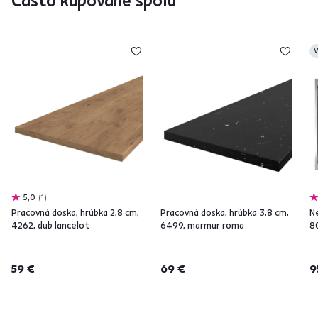
Často kupované spolu
V
5,0
1
Pracovná doska, hrúbka 2,8 cm,
Pracovná doska, hrúbka 3,8 cm,
N
4262, dub lancelot
6499, marmur roma
8
59 €
69 €
9