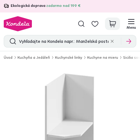
Ekologická doprava
zadarmo nad 199 €
4,7
31 157
overených produktových recenzií
Menu
Úvod
Kuchyňa a Jedáleň
Kuchynské linky
Kuchyne na mieru
Sicilia s