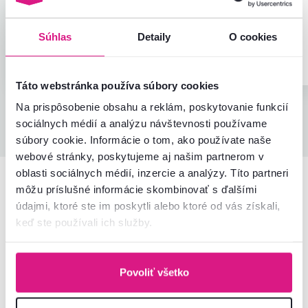
Automaticky preložené.
Zobraziť originál
(slovinčina)
Súhlas
Detaily
O cookies
Overený
Užitočné
nákup
(0x)
Overený nákup
Táto webstránka používa súbory cookies
Na prispôsobenie obsahu a reklám, poskytovanie funkcií
Všetky recenzie
sociálnych médií a analýzu návštevnosti používame
súbory cookie. Informácie o tom, ako používate naše
webové stránky, poskytujeme aj našim partnerom v
oblasti sociálnych médií, inzercie a analýzy. Títo partneri
môžu príslušné informácie skombinovať s ďalšími
Podobné produkty
údajmi, ktoré ste im poskytli alebo ktoré od vás získali,
keď ste používali ich služby.
Posledné kusy
Povoliť všetko