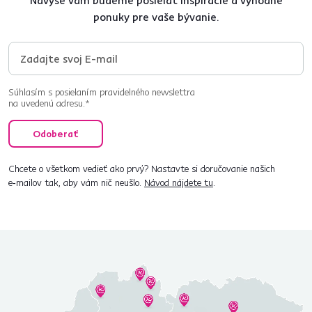
Navyše vám budeme posielať inšpirácie a výhodné
ponuky pre vaše bývanie.
Súhlasím s posielaním pravidelného newslettra
na uvedenú adresu.*
Odoberať
Chcete o všetkom vedieť ako prvý? Nastavte si doručovanie našich
e‑mailov tak, aby vám nič neušlo.
Návod nájdete tu
.