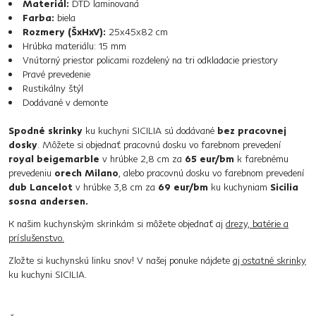
Materiál:
DTD laminovaná
Farba:
biela
Rozmery (ŠxHxV):
25x45x82 cm
Hrúbka materiálu: 15 mm
Vnútorný priestor policami rozdelený na tri odkladacie priestory
Pravé prevedenie
Rustikálny štýl
Dodávané v demonte
Spodné skrinky
ku kuchyni SICILIA sú dodávané
bez pracovnej
dosky
. Môžete si objednať pracovnú dosku vo farebnom prevedení
royal beigemarble
v hrúbke 2,8 cm za
65 eur/bm
k farebnému
prevedeniu
orech Milano
, alebo pracovnú dosku vo farebnom prevedení
dub Lancelot
v hrúbke 3,8 cm za
69 eur/bm
ku kuchyniam
Sicilia
sosna andersen.
K našim kuchynským skrinkám si môžete objednať aj
drezy, batérie a
príslušenstvo.
Zložte si kuchynskú linku snov! V našej ponuke nájdete
aj ostatné skrinky
ku kuchyni SICILIA.