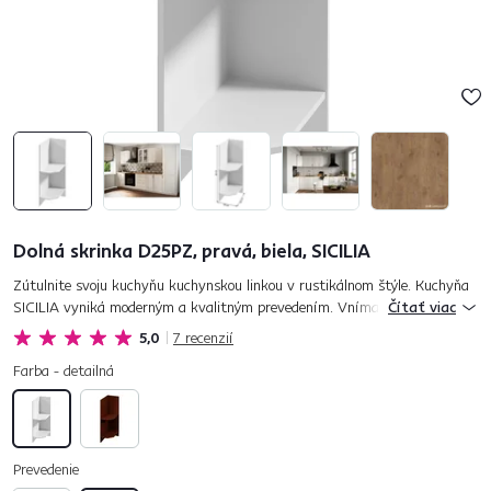
Dolná skrinka D25PZ, pravá, biela, SICILIA
Zútulnite svoju kuchyňu kuchynskou linkou v rustikálnom štýle. Kuchyňa
SICILIA vyniká moderným a kvalitným prevedením. Vnímajte jedinečnú
Čítať viac
krásu v detaile čelných plôch a ornamentoch okrasných líšt. Ku...
5,0
7
recenzií
Farba - detailná
Prevedenie