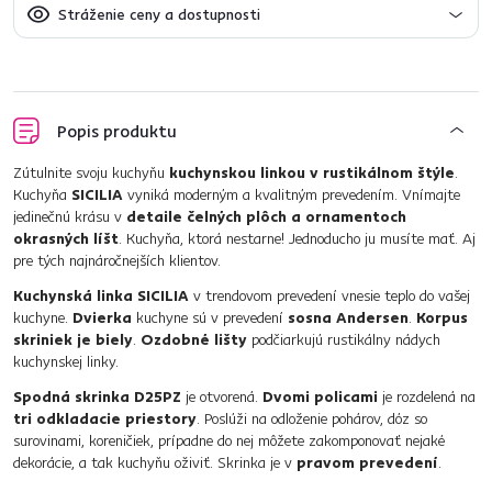
Stráženie ceny a dostupnosti
Popis produktu
Zútulnite svoju kuchyňu
kuchynskou linkou v rustikálnom štýle
.
Kuchyňa
SICILIA
vyniká moderným a kvalitným prevedením. Vnímajte
jedinečnú krásu v
detaile čelných plôch a ornamentoch
okrasných líšt
. Kuchyňa, ktorá nestarne! Jednoducho ju musíte mať. Aj
pre tých najnáročnejších klientov.
Kuchynská linka SICILIA
v trendovom prevedení vnesie teplo do vašej
kuchyne.
Dvierka
kuchyne sú v prevedení
sosna Andersen
.
Korpus
skriniek je biely
.
Ozdobné lišty
podčiarkujú rustikálny nádych
kuchynskej linky.
Spodná skrinka D25PZ
je otvorená.
Dvomi policami
je rozdelená na
tri odkladacie priestory
. Poslúži na odloženie pohárov, dóz so
surovinami, koreničiek, prípadne do nej môžete zakomponovať nejaké
dekorácie, a tak kuchyňu oživiť. Skrinka je v
pravom prevedení
.