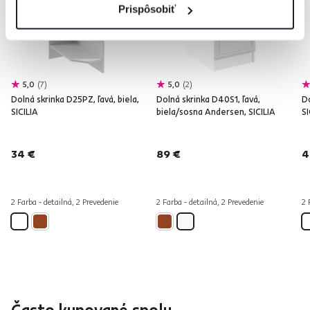
Prispôsobiť
5,0
7
5,0
2
Dolná skrinka D25PZ, ľavá, biela,
Dolná skrinka D40S1, ľavá,
Do
SICILIA
biela/sosna Andersen, SICILIA
SI
34 €
89 €
4
2 Farba - detailná, 2 Prevedenie
2 Farba - detailná, 2 Prevedenie
2 