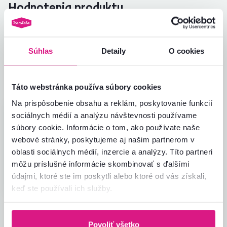
Hodnotenia produktu
Jednoduchosť montáže
4,0
4,4
Kvalita výrobku
4,0
Súhlas
Detaily
O cookies
Zodpovedá očakávaniam
5,0
1
recenzia
Zabalenie výrobku
5,0
Pomer hodnoty a ceny
4,0
Táto webstránka používa súbory cookies
Na prispôsobenie obsahu a reklám, poskytovanie funkcií
Juraj V.
sociálnych médií a analýzu návštevnosti používame
hviezdičky
4.4
J
14.8.2023, Nové Mesto
súbory cookie. Informácie o tom, ako používate naše
Nad Váhom, Slovensko
webové stránky, poskytujeme aj našim partnerom v
Recenzia pre rovnaký model, avšak v inom
oblasti sociálnych médií, inzercie a analýzy. Títo partneri
prevedení
.
môžu príslušné informácie skombinovať s ďalšími
Overený nákup
údajmi, ktoré ste im poskytli alebo ktoré od vás získali,
keď ste používali ich služby.
Všetky recenzie
Povoliť všetko