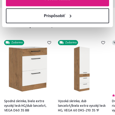
Prispôsobiť
Podobné produkty
Zadarmo
Zadarmo
V
Spodná skrinka, biela extra
Vysoká skrinka, dub
D
vysoký lesk HG/dub lancelot,
lancelot/biela extra vysoký lesk
ri
VEGA D60 3S BB
HG, VEGA 60 DKS-210 3S 1F
v
7