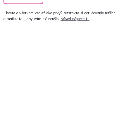
Chcete o všetkom vedieť ako prvý? Nastavte si doručovanie našich
e‑mailov tak, aby vám nič neušlo.
Návod nájdete tu
.
Predajne po celom Slovensku