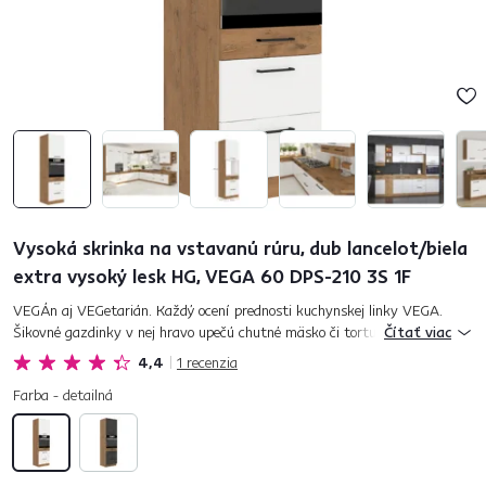
Vysoká skrinka na vstavanú rúru, dub lancelot/biela
extra vysoký lesk HG, VEGA 60 DPS-210 3S 1F
VEGÁn aj VEGetarián. Každý ocení prednosti kuchynskej linky VEGA.
Šikovné gazdinky v nej hravo upečú chutné mäsko či tortu, po ktorej si
Čítať viac
bude každý prsty oblizovať. Variť a piecť v kuchyni, ktorá je n...
4,4
1
recenzia
Farba - detailná