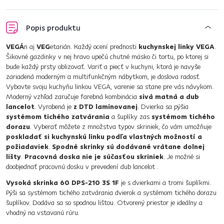
Popis produktu
VEGÁ
n aj
VEG
etarián. Každý ocení prednosti
kuchynskej linky VEGA
.
Šikovné gazdinky v nej hravo upečú chutné mäsko či tortu, po ktorej si
bude každý prsty oblizovať. Variť a piecť v kuchyni, ktorá je navyše
zariadená moderným a multifunkčným nábytkom, je doslova radosť.
Vybavte svoju kuchyňu linkou VEGA, varenie sa stane pre vás návykom.
Moderný vzhľad zaručuje farebná kombinácia
sivá matná a dub
lancelot
. Vyrobená je
z DTD laminovanej
. Dvierka sa pýšia
systémom tichého zatvárania
a šuplíky zas
systémom tichého
dorazu
. Vyberať môžete z množstva typov skriniek, čo vám umožňuje
poskladať si kuchynskú linku podľa vlastných možností a
požiadaviek
.
Spodné skrinky sú dodávané vrátane dolnej
lišty
.
Pracovná doska nie je súčasťou skriniek
. Je možné si
doobjednať pracovnú dosku v prevedení dub lancelot .
Vysoká skrinka 60 DPS-210 3S 1F
je s dvierkami a tromi šuplíkmi.
Pýši sa systémom tichého zatvárania dvierok a systémom tichého dorazu
šuplíkov. Dodáva sa so spodnou lištou. Otvorený priestor je ideálny a
vhodný na vstavanú rúru.