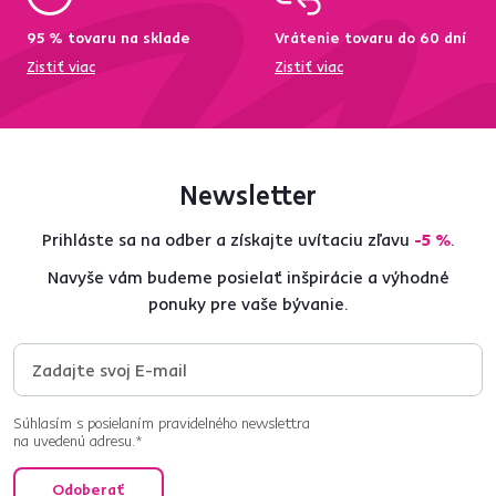
95 % tovaru na sklade
Vrátenie tovaru do 60 dní
Zistiť viac
Zistiť viac
Newsletter
Prihláste sa na odber a získajte uvítaciu zľavu
-5 %
.
Navyše vám budeme posielať inšpirácie a výhodné
ponuky pre vaše bývanie.
Súhlasím s posielaním pravidelného newslettra
na uvedenú adresu.*
Odoberať