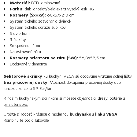
Materiál:
DTD laminovaná
Farba:
dub lancelot/biela extra vysoký lesk HG
Rozmery (ŠxHxV):
60x57x210 cm
Systém tichého zatvárania dvierok
Systém tichého dorazu šuplíkov
S dvierkami
3 šuplíky
So spodnou lištou
Na vstavanú rúru
Rozmery priestoru na rúru (ŠxV):
56,8x58,5 cm
Dodávané v demonte
Sektorové skrinky
ku kuchyni VEGA sú dodávané vrátane dolnej lišty
bez pracovnej dosky
. Možnosť dokúpenia pracovnej dosky dub
lancelot za cenu 59 Eur/bm.
K našim kuchynským skrinkám si môžete objednať aj
drezy, batérie a
príslušenstvo.
Urobte si radosť krásnou a modernou
kuchynskou linku VEGA
.
Kombinujte podľa ľubovôle.