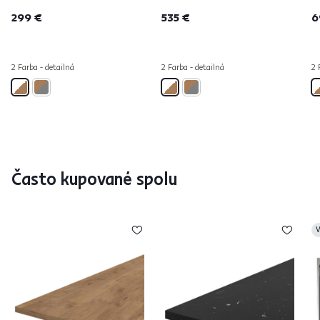
299 €
535 €
6
2 Farba - detailná
2 Farba - detailná
2 
Často kupované spolu
V