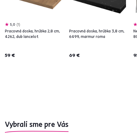
5,0
1
Pracovná doska, hrúbka 2,8 cm,
Pracovná doska, hrúbka 3,8 cm,
N
4262, dub lancelot
6499, marmur roma
8
59 €
69 €
9
Vybrali sme pre Vás