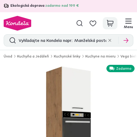
Ekologická doprava
zadarmo nad 199 €
4,7
31 333
overených produktových recenzií
Menu
Úvod
Kuchyňa a Jedáleň
Kuchynské linky
Kuchyne na mieru
Vega biel
Zadarmo