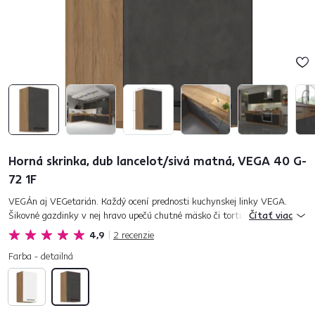
Horná skrinka, dub lancelot/sivá matná, VEGA 40 G-
72 1F
VEGÁn aj VEGetarián. Každý ocení prednosti kuchynskej linky VEGA.
Šikovné gazdinky v nej hravo upečú chutné mäsko či tortu, po ktorej si
Čítať viac
bude každý prsty oblizovať. Variť a piecť v kuchyni, ktorá...
4,9
2
recenzie
Farba - detailná