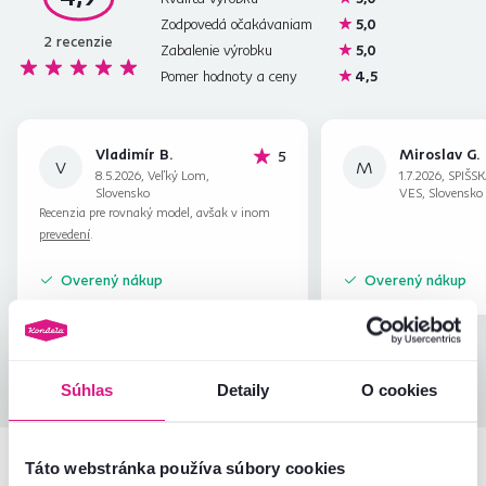
Zodpovedá očakávaniam
5,0
2
recenzie
Zabalenie výrobku
5,0
Pomer hodnoty a ceny
4,5
Vladimír B.
Miroslav G.
hviezdičiek
5
V
M
8.5.2026, Veľký Lom,
1.7.2026, SPIŠ
Slovensko
VES, Slovensko
Recenzia pre rovnaký model, avšak v inom
prevedení
.
Overený nákup
Overený nákup
Všetky recenzie
Súhlas
Detaily
O cookies
Táto webstránka používa súbory cookies