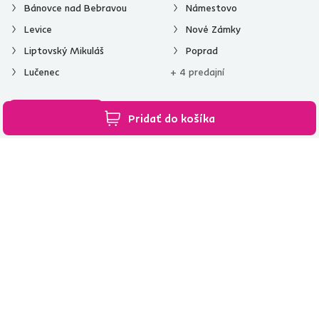
Bánovce nad Bebravou
Námestovo
Levice
Nové Zámky
Liptovský Mikuláš
Poprad
Lučenec
+ 4 predajní
Všetky predajne
Pridať do košíka
Spustiť chat
02/ 40 100 100
[email protected]