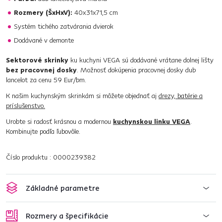
Rozmery (ŠxHxV):
40x31x71,5 cm
Systém tichého zatvárania dvierok
Dodávané v demonte
Sektorové skrinky
ku kuchyni VEGA sú dodávané vrátane dolnej lišty
bez pracovnej dosky
. Možnosť dokúpenia pracovnej dosky dub
lancelot za cenu 59 Eur/bm.
K našim kuchynským skrinkám si môžete objednať aj
drezy, batérie a
príslušenstvo.
Urobte si radosť krásnou a modernou
kuchynskou linku VEGA
.
Kombinujte podľa ľubovôle.
Číslo produktu : 0000239382
Základné parametre
Rozmery a špecifikácie