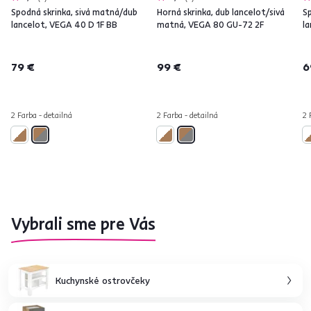
Spodná skrinka, sivá matná/dub
Horná skrinka, dub lancelot/sivá
S
lancelot, VEGA 40 D 1F BB
matná, VEGA 80 GU-72 2F
l
79 €
99 €
6
2 Farba - detailná
2 Farba - detailná
2 
Vybrali sme pre Vás
Kuchynské ostrovčeky