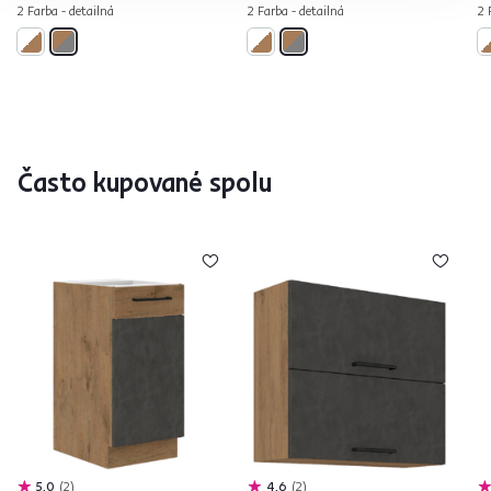
2 Farba - detailná
2 Farba - detailná
2 
Často kupované spolu
5,0
2
4,6
2