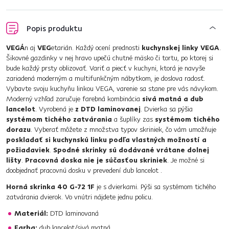
Popis produktu
VEGÁ
n aj
VEG
etarián. Každý ocení prednosti
kuchynskej linky VEGA
.
Šikovné gazdinky v nej hravo upečú chutné mäsko či tortu, po ktorej si
bude každý prsty oblizovať. Variť a piecť v kuchyni, ktorá je navyše
zariadená moderným a multifunkčným nábytkom, je doslova radosť.
Vybavte svoju kuchyňu linkou VEGA, varenie sa stane pre vás návykom.
Moderný vzhľad zaručuje farebná kombinácia
sivá matná a dub
lancelot
. Vyrobená je
z DTD laminovanej
. Dvierka sa pýšia
systémom tichého zatvárania
a šuplíky zas
systémom tichého
dorazu
. Vyberať môžete z množstva typov skriniek, čo vám umožňuje
poskladať si kuchynskú linku podľa vlastných možností a
požiadaviek
.
Spodné skrinky sú dodávané vrátane dolnej
lišty
.
Pracovná doska nie je súčasťou skriniek
. Je možné si
doobjednať pracovnú dosku v prevedení dub lancelot .
Horná skrinka 40 G-72 1F
je s dvierkami. Pýši sa systémom tichého
zatvárania dvierok. Vo vnútri nájdete jednu policu.
Materiál:
DTD laminovaná
Farba:
dub lancelot/sivá matná