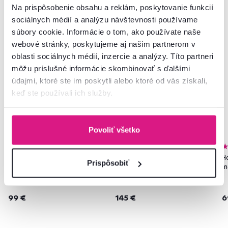
Podobné produkty
Na prispôsobenie obsahu a reklám, poskytovanie funkcií
sociálnych médií a analýzu návštevnosti používame
súbory cookie. Informácie o tom, ako používate naše
webové stránky, poskytujeme aj našim partnerom v
oblasti sociálnych médií, inzercie a analýzy. Títo partneri
môžu príslušné informácie skombinovať s ďalšími
údajmi, ktoré ste im poskytli alebo ktoré od vás získali,
keď ste používali ich služby.
Povoliť všetko
4,6
2
5,0
4
Horná skrinka, dub lancelot/sivá
Spodná skrinka, sivá matná/dub
Ho
Prispôsobiť
matná, VEGA 80 GU-72 2F
lancelot, VEGA 40 D 3S BB
m
99 €
145 €
6