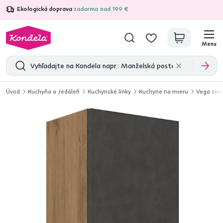
Ekologická doprava
zadarmo nad 199 €
4,7
31 211
overených produktových recenzií
Menu
Úvod
Kuchyňa a Jedáleň
Kuchynské linky
Kuchyne na mieru
Vega sivá